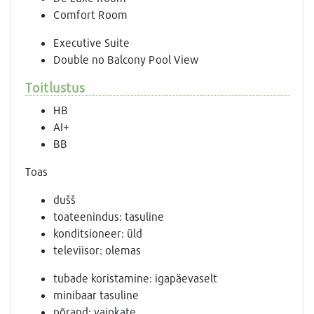
Comfort Room
Executive Suite
Double no Balcony Pool View
Toitlustus
HB
AI+
BB
Toas
dušš
toateenindus: tasuline
konditsioneer: üld
televiisor: olemas
tubade koristamine: igapäevaselt
minibaar tasuline
põrand: vaipkate