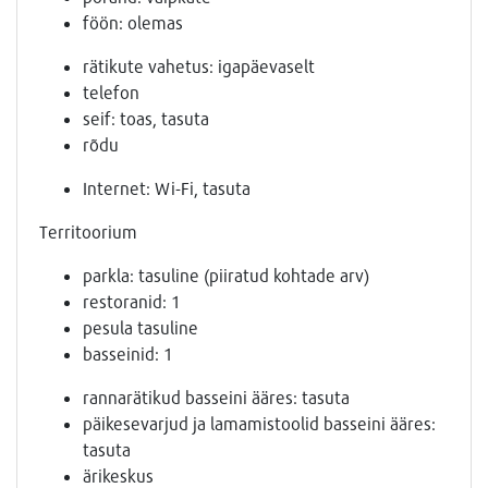
föön: olemas
rätikute vahetus: igapäevaselt
telefon
seif: toas, tasuta
rõdu
Internet: Wi-Fi, tasuta
Territoorium
parkla: tasuline (piiratud kohtade arv)
restoranid: 1
pesula tasuline
basseinid: 1
rannarätikud basseini ääres: tasuta
päikesevarjud ja lamamistoolid basseini ääres:
tasuta
ärikeskus