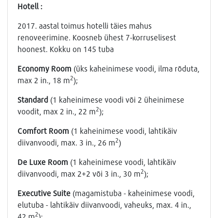
Hotell :
2017. aastal toimus hotelli täies mahus
renoveerimine. Koosneb ühest 7-korruselisest
hoonest. Kokku on 145 tuba
Economy Room
(üks kaheinimese voodi, ilma rõduta,
2
max 2 in., 18 m
);
Standard
(1 kaheinimese voodi või 2 üheinimese
2
voodit, max 2 in., 22 m
);
Comfort Room
(1 kaheinimese voodi, lahtikäiv
2
diivanvoodi, max. 3 in., 26 m
)
De Luxe Room
(1 kaheinimese voodi, lahtikäiv
2
diivanvoodi, max 2+2 või 3 in., 30 m
);
Executive Suite
(magamistuba - kaheinimese voodi,
elutuba - lahtikäiv diivanvoodi, vaheuks, max. 4 in.,
2
42 m
);