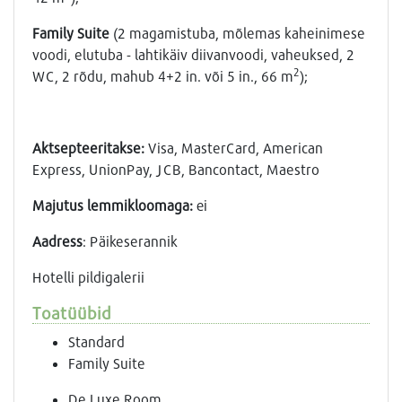
Family Suite
(2 magamistuba, mõlemas kaheinimese
voodi, elutuba - lahtikäiv diivanvoodi, vaheuksed, 2
2
WC, 2 rõdu, mahub 4+2 in. või 5 in., 66 m
);
Aktsepteeritakse:
Visa, MasterCard, American
Express, UnionPay, JCB, Bancontact, Maestro
Majutus lemmikloomaga:
еi
Aadress
: Päikeserannik
Hotelli pildigalerii
Toatüübid
Standard
Family Suite
De Luxe Room