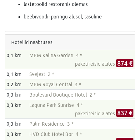
lastetoolid restoranis olemas
beebivoodi: päringu alusel, tasuline
Hotellid naabruses
0,1 km
MPM Kalina Garden 4 *
874 €
paketireisid alates
0,1 km
Svejest 2 *
0,2 km
MPM Royal Central 3 *
0,3 km
Boulevard Boutique Hotel 2 *
0,3 km
Laguna Park Sunrise 4 *
837 €
paketireisid alates
0,3 km
Palm Residence 3 *
0,3 km
HVD Club Hotel Bor 4 *