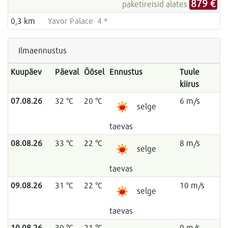
879 €
paketireisid alates
0,3 km
Yavor Palace 4 *
Ilmaennustus
Kuupäev
Päeval
Öösel
Ennustus
Tuule
kiirus
07.08.26
32 °C
20 °C
6 m/s
selge
taevas
08.08.26
33 °C
22 °C
8 m/s
selge
taevas
09.08.26
31 °C
22 °C
10 m/s
selge
taevas
10.08.26
30 °C
21 °C
9 m/s