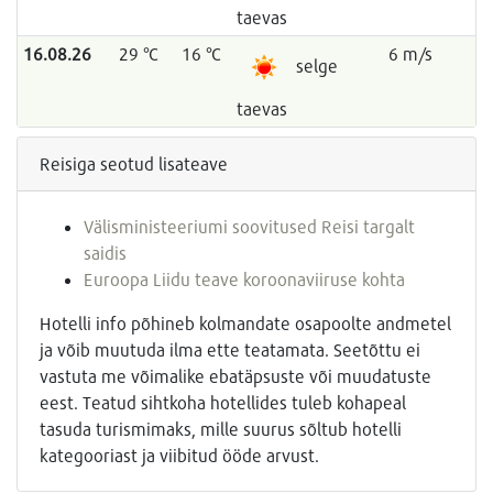
taevas
16.08.26
29 °C
16 °C
6 m/s
selge
taevas
Reisiga seotud lisateave
Välisministeeriumi soovitused Reisi targalt
saidis
Euroopa Liidu teave koroonaviiruse kohta
Hotelli info põhineb kolmandate osapoolte andmetel
ja võib muutuda ilma ette teatamata. Seetõttu ei
vastuta me võimalike ebatäpsuste või muudatuste
eest. Teatud sihtkoha hotellides tuleb kohapeal
tasuda turismimaks, mille suurus sõltub hotelli
kategooriast ja viibitud ööde arvust.