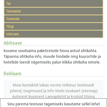
Tai
Tansaania
Tuneesia
Türgi
Vietnam
Abiteave
Kuvame soodsaima paketireiside hinna antud sihtkohta.
Täpsema sihtkoha info, muude hindade ning kuurortide ja
hotellide loendi nägemiseks palun klikka sihtkoha nimele.
Reklaam
Meie kontaktid
Vabas vormis tellimus
Veebisaidi
juhend, tingimused ja info
Veebi sisukaart (sitemap)
Autorent
Bussirent
Laevapiletid ja kruiisid
Otsing
veebisaidist
Sinu parema teenuse tagamiseks kasutame sellel lehel