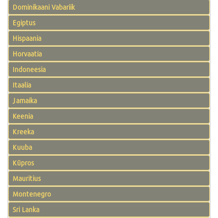
Dominikaani Vabariik
Egiptus
Hispaania
Horvaatia
Indoneesia
Itaalia
Jamaika
Keenia
Kreeka
Kuuba
Küpros
Mauritius
Montenegro
Sri Lanka