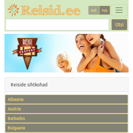
est
rus
Otsi
Reiside sihtkohad
Albaania
Austria
Barbados
Bulgaaria