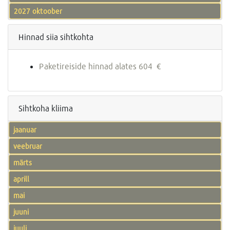
2027 oktoober
Hinnad siia sihtkohta
Paketireiside hinnad alates 604 €
Sihtkoha kliima
jaanuar
veebruar
märts
aprill
mai
juuni
juuli