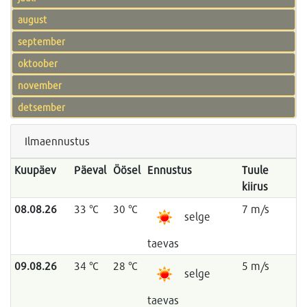
august
september
oktoober
november
detsember
Ilmaennustus
Kuupäev
Päeval
Öösel
Ennustus
Tuule
kiirus
08.08.26
33 °C
30 °C
7 m/s
selge
taevas
09.08.26
34 °C
28 °C
5 m/s
selge
taevas