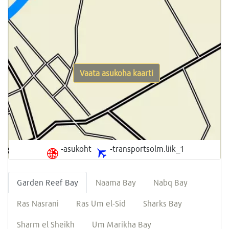
Vaata asukoha kaarti
-asukoht
-transportsolm.liik_1
Garden Reef Bay
Naama Bay
Nabq Bay
Ras Nasrani
Ras Um el-Sid
Sharks Bay
Sharm el Sheikh
Um Marikha Bay