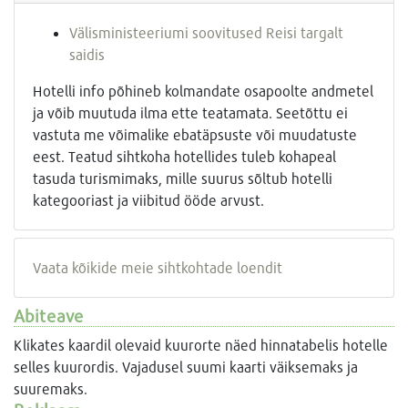
Välisministeeriumi soovitused Reisi targalt
saidis
Hotelli info põhineb kolmandate osapoolte andmetel
ja võib muutuda ilma ette teatamata. Seetõttu ei
vastuta me võimalike ebatäpsuste või muudatuste
eest. Teatud sihtkoha hotellides tuleb kohapeal
tasuda turismimaks, mille suurus sõltub hotelli
kategooriast ja viibitud ööde arvust.
Vaata kõikide meie sihtkohtade loendit
Abiteave
Klikates kaardil olevaid kuurorte näed hinnatabelis hotelle
selles kuurordis. Vajadusel suumi kaarti väiksemaks ja
suuremaks.