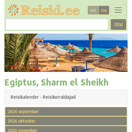
est
rus
Otsi
Egiptus, Sharm el Sheikh
Reisikalender - Reisikorraldajad
2026 september
2026 oktoober
2026 november