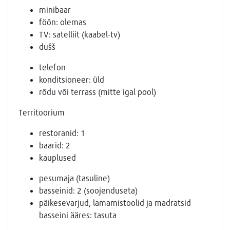
minibaar
föön: olemas
TV: satelliit (kaabel-tv)
dušš
telefon
konditsioneer: üld
rõdu või terrass (mitte igal pool)
Territoorium
restoranid: 1
baarid: 2
kauplused
pesumaja (tasuline)
basseinid: 2 (soojenduseta)
päikesevarjud, lamamistoolid ja madratsid
basseini ääres: tasuta