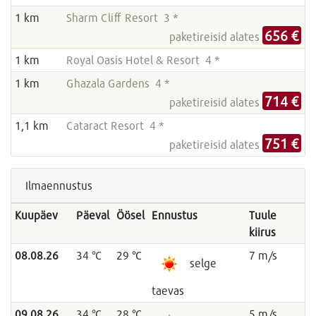
1 km
Sharm Cliff Resort 3 *
656 €
paketireisid alates
1 km
Royal Oasis Hotel & Resort 4 *
1 km
Ghazala Gardens 4 *
714 €
paketireisid alates
1,1 km
Cataract Resort 4 *
751 €
paketireisid alates
Ilmaennustus
Kuupäev
Päeval
Öösel
Ennustus
Tuule
kiirus
08.08.26
34 °C
29 °C
7 m/s
selge
taevas
09.08.26
34 °C
28 °C
5 m/s