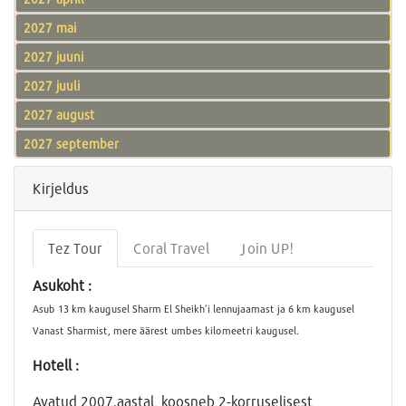
2027 mai
2027 juuni
2027 juuli
2027 august
2027 september
Kirjeldus
Tez Tour
Coral Travel
Join UP!
Asukoht :
Asub 13 km kaugusel Sharm El Sheikh’i lennujaamast ja 6 km kaugusel
Vanast Sharmist, mere äärest umbes kilomeetri kaugusel.
Hotell :
Avatud 2007.aastal, koosneb 2-korruselisest