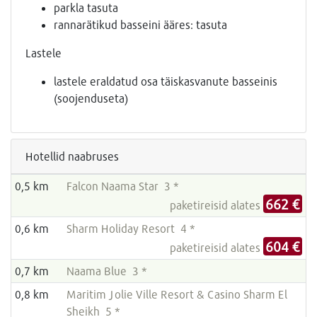
parkla tasuta
rannarätikud basseini ääres: tasuta
Lastele
lastele eraldatud osa täiskasvanute basseinis
(soojenduseta)
Hotellid naabruses
0,5 km
Falcon Naama Star 3 *
662 €
paketireisid alates
0,6 km
Sharm Holiday Resort 4 *
604 €
paketireisid alates
0,7 km
Naama Blue 3 *
0,8 km
Maritim Jolie Ville Resort & Casino Sharm El
Sheikh 5 *