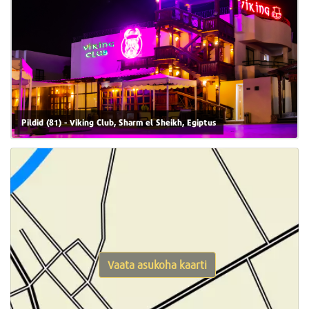
Pildid (81) - Viking Club, Sharm el Sheikh, Egiptus
Vaata asukoha kaarti