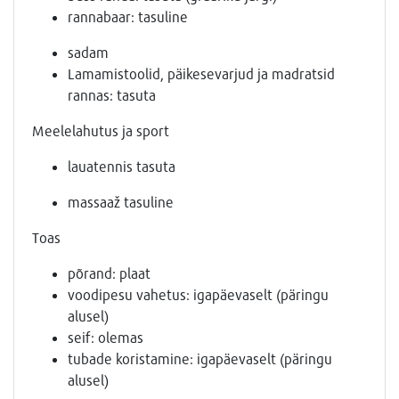
rannabaar: tasuline
sadam
Lamamistoolid, päikesevarjud ja madratsid
rannas: tasuta
Meelelahutus ja sport
lauatennis tasuta
massaaž tasuline
Toas
põrand: plaat
voodipesu vahetus: igapäevaselt (päringu
alusel)
seif: olemas
tubade koristamine: igapäevaselt (päringu
alusel)