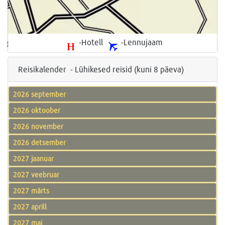
-Hotell
-Lennujaam
Reisikalender - Lühikesed reisid (kuni 8 päeva)
2026 september
2026 oktoober
2026 november
2026 detsember
2027 jaanuar
2027 veebruar
2027 märts
2027 aprill
2027 mai