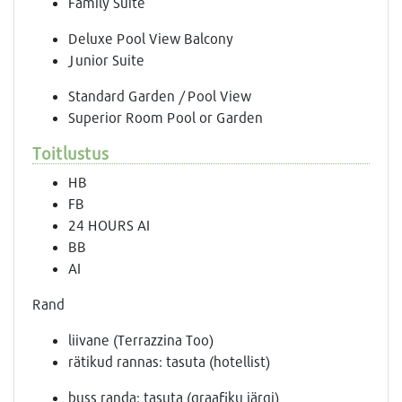
Family Suite
Deluxe Pool View Balcony
Junior Suite
Standard Garden / Pool View
Superior Room Pool or Garden
Toitlustus
HB
FB
24 HOURS AI
BB
AI
Rand
liivane (Terrazzina Too)
rätikud rannas: tasuta (hotellist)
buss randa: tasuta (graafiku järgi)