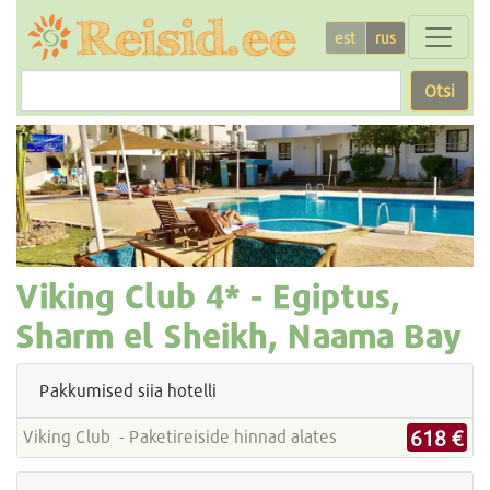
est
rus
Otsi
Viking Club
4* -
Egiptus,
Sharm el Sheikh, Naama Bay
Pakkumised siia hotelli
618 €
Viking Club - Paketireiside hinnad alates