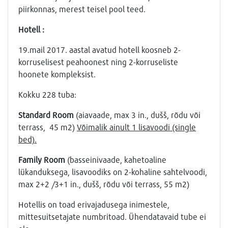
piirkonnas, merest teisel pool teed.
Hotell :
19.mail 2017. aastal avatud hotell koosneb 2-
korruselisest peahoonest ning 2-korruseliste
hoonete kompleksist.
Kokku 228 tuba:
Standard Room
(aiavaade, max 3 in., dušš, rõdu või
terrass, 45 m2)
Võimalik ainult 1 lisavoodi (single
bed).
Family Room
(basseinivaade, kahetoaline
lükanduksega, lisavoodiks on 2-kohaline sahtelvoodi,
max 2+2 /3+1 in., dušš, rõdu või terrass, 55 m2)
Hotellis on toad erivajadusega inimestele,
mittesuitsetajate numbritoad. Ühendatavaid tube ei