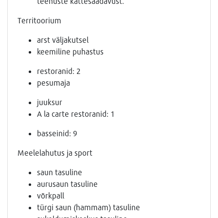
teenuste kättesaadavust.
Territoorium
arst väljakutsel
keemiline puhastus
restoranid: 2
pesumaja
juuksur
A la carte restoranid: 1
basseinid: 9
Meelelahutus ja sport
saun tasuline
aurusaun tasuline
võrkpall
türgi saun (hammam) tasuline