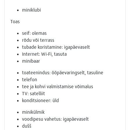
miniklubi
Toas
seif: olemas
rõdu või terrass
tubade koristamine: igapäevaselt
Internet: Wi-Fi, tasuta
minibaar
toateenindus: ööpäevaringselt, tasuline
telefon
tee ja kohvi valmistamise võimalus
TV: satelliit
konditsioneer: üld
minikülmik
voodipesu vahetus: igapäevaselt
dušš