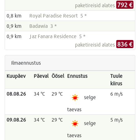
792 €
paketireisid alates
0,8 km
Royal Paradise Resort 5 *
0,9 km
Badawia 3 *
0,9 km
Jaz Fanara Residence 5 *
836 €
paketireisid alates
Ilmaennustus
Kuupäev
Päeval
Öösel
Ennustus
Tuule
kiirus
08.08.26
34 °C
29 °C
6 m/s
selge
taevas
09.08.26
34 °C
29 °C
5 m/s
selge
taevas