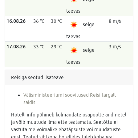
taevas
16.08.26
36 °C
30 °C
8 m/s
selge
taevas
17.08.26
33 °C
29 °C
3 m/s
selge
taevas
Reisiga seotud lisateave
Välisministeeriumi soovitused Reisi targalt
saidis
Hotelli info põhineb kolmandate osapoolte andmetel
ja võib muutuda ilma ette teatamata. Seetõttu ei
vastuta me võimalike ebatäpsuste või muudatuste
eest. Teatud sihtkoha hotellides tuleb kohapeal