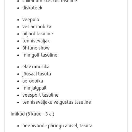
sukeldumiskeskus tasuline
diskoteek
veepolo
vesiaeroobika
piljard tasuline
tenniseväljak
õhtune show
minigolf tasuline
elav muusika
jõusaal tasuta
aeroobika
minijalgpall
veesport tasuline
tenniseväljaku valgustus tasuline
Imikud (8 kuud - 3 a.)
beebivoodi: päringu alusel, tasuta