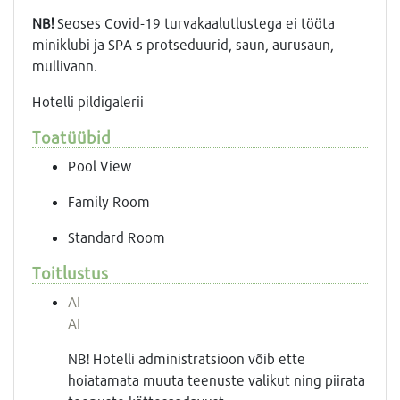
NB!
Seoses Covid-19 turvakaalutlustega ei tööta
miniklubi ja SPA-s protseduurid, saun, aurusaun,
mullivann.
Hotelli pildigalerii
Toatüübid
Pool View
Family Room
Standard Room
Toitlustus
AI
AI
NB! Hotelli administratsioon võib ette
hoiatamata muuta teenuste valikut ning piirata