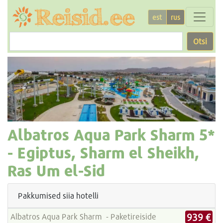
est
rus
Otsi
Albatros Aqua Park Sharm
5*
-
Egiptus, Sharm el Sheikh,
Ras Um el-Sid
Pakkumised siia hotelli
939 €
Albatros Aqua Park Sharm - Paketireiside