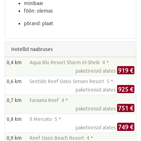
minibaar
föön: olemas
põrand: plaat
Hotellid naabruses
0,4 km
Aqua Blu Resort Sharm el-Sheik 4 *
919 €
paketireisid alates
0,6 km
Sentido Reef Oasis Senses Resort 5 *
925 €
paketireisid alates
0,7 km
Faraana Reef 4 *
751 €
paketireisid alates
0,8 km
Il Mercato 5 *
749 €
paketireisid alates
0,9 km
Reef Oasis Beach Resort 4 *