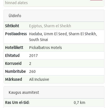
hinnad alates
Üldinfo
Sihtkoht
Egiptus, Sharm el Sheikh
Postiaadress
Hadaba, Umm El Seed, Sharm El Sheikh,
South Sinai
Hotellikett
Pickalbatros Hotels
Ehitatud
2017
Korruseid
2
Numbritube
260
Märkused
All Inclusive
Kaugus asumitest
Ras Um el-Sid:
0,7 km