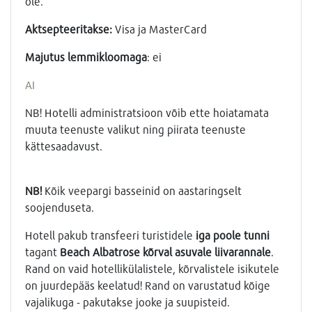
ole.
Aktsepteeritakse:
Visa ja MasterCard
Majutus lemmikloomaga
: ei
AI
NB! Hotelli administratsioon võib ette hoiatamata
muuta teenuste valikut ning piirata teenuste
kättesaadavust.
NB!
Kõik veepargi basseinid on aastaringselt
soojenduseta.
Hotell pakub transfeeri turistidele
iga poole tunni
tagant
Beach Albatrose kõrval asuvale liivarannale
.
Rand on vaid hotellikülalistele, kõrvalistele isikutele
on juurdepääs keelatud! Rand on varustatud kõige
vajalikuga - pakutakse jooke ja suupisteid.