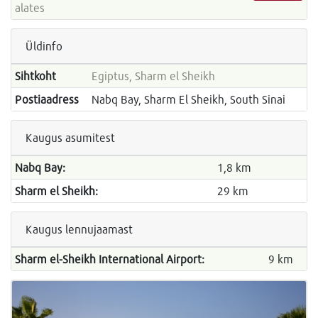
alates
Üldinfo
Sihtkoht
Egiptus, Sharm el Sheikh
Postiaadress
Nabq Bay, Sharm El Sheikh, South Sinai
Kaugus asumitest
Nabq Bay:
1,8 km
Sharm el Sheikh:
29 km
Kaugus lennujaamast
Sharm el-Sheikh International Airport:
9 km