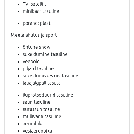
TV: satelliit
minibaar tasuline
põrand: plaat
Meelelahutus ja sport
õhtune show
sukeldumine tasuline
veepolo
piljard tasuline
sukeldumiskeskus tasuline
lauajalgpall tasuta
iluprotseduurid tasuline
saun tasuline
aurusaun tasuline
mullivann tasuline
aeroobika
vesiaeroobika