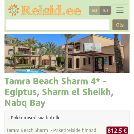
est
rus
Otsi
Tamra Beach Sharm
4* -
Egiptus, Sharm el Sheikh,
Nabq Bay
Pakkumised siia hotelli
812.5 €
Tamra Beach Sharm - Paketireiside hinnad