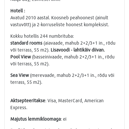
Hotell :
Avatud 2010 aastal. Koosneb peahoonest (ainult
vastuvõtt) ja 2-korruseliste hoonest kompleksist.
Kokku hotellis 244 numbrituba:
standard rooms
(aiavaade, mahub 2+2/3+1 in., rõdu
või terrass, 55 m2).
Lisavoodi - lahtikäiv diivan.
Pool View
(basseinivaade, mahub 2+2/3+1 in., rõdu
või terrass, 55 m2).
Sea View
(merevaade, mahub 2+2/3+1 in., rõdu või
terrass, 55 m2).
Aktsepteeritakse
: Visa, MasterCard, American
Express.
Majutus lemmikloomaga
: еi