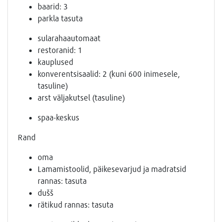
baarid: 3
parkla tasuta
sularahaautomaat
restoranid: 1
kauplused
konverentsisaalid: 2 (kuni 600 inimesele,
tasuline)
arst väljakutsel (tasuline)
spaa-keskus
Rand
oma
Lamamistoolid, päikesevarjud ja madratsid
rannas: tasuta
dušš
rätikud rannas: tasuta