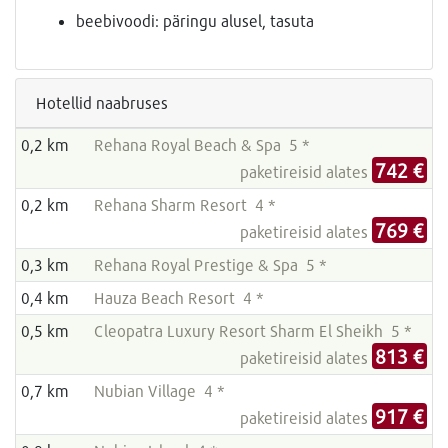
beebivoodi: päringu alusel, tasuta
Hotellid naabruses
0,2 km
Rehana Royal Beach & Spa 5 *
742 €
paketireisid alates
0,2 km
Rehana Sharm Resort 4 *
769 €
paketireisid alates
0,3 km
Rehana Royal Prestige & Spa 5 *
0,4 km
Hauza Beach Resort 4 *
0,5 km
Cleopatra Luxury Resort Sharm El Sheikh 5 *
813 €
paketireisid alates
0,7 km
Nubian Village 4 *
917 €
paketireisid alates