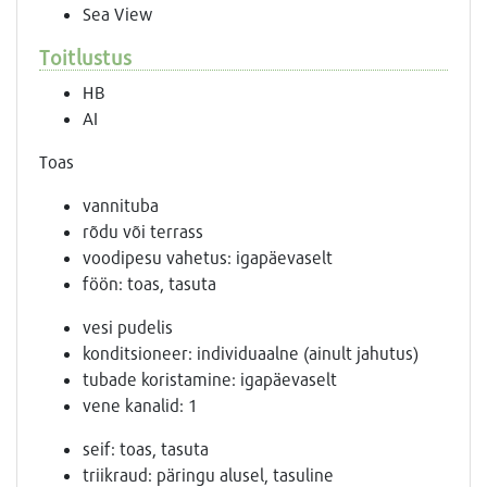
Sea View
Toitlustus
HB
AI
Toas
vannituba
rõdu või terrass
voodipesu vahetus: igapäevaselt
föön: toas, tasuta
vesi pudelis
konditsioneer: individuaalne (ainult jahutus)
tubade koristamine: igapäevaselt
vene kanalid: 1
seif: toas, tasuta
triikraud: päringu alusel, tasuline