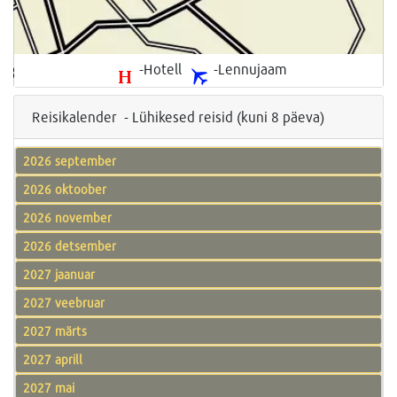
-Hotell
-Lennujaam
Reisikalender - Lühikesed reisid (kuni 8 päeva)
2026 september
2026 oktoober
2026 november
2026 detsember
2027 jaanuar
2027 veebruar
2027 märts
2027 aprill
2027 mai