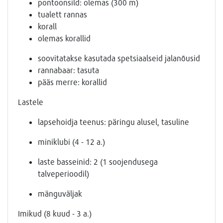
pontoonsild: olemas (300 m)
tualett rannas
korall
olemas korallid
soovitatakse kasutada spetsiaalseid jalanõusid
rannabaar: tasuta
pääs merre: korallid
Lastele
lapsehoidja teenus: päringu alusel, tasuline
miniklubi (4 - 12 a.)
laste basseinid: 2 (1 soojendusega
talveperioodil)
mänguväljak
Imikud (8 kuud - 3 a.)