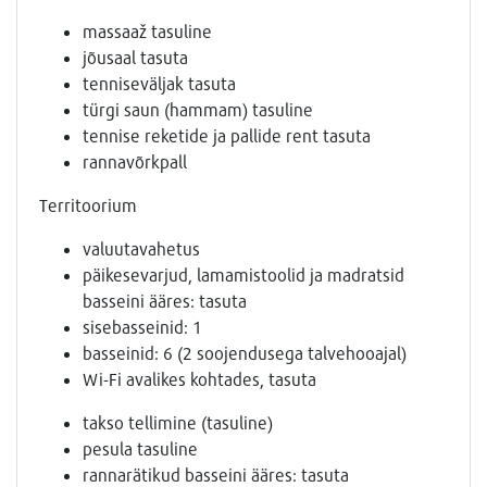
massaaž tasuline
jõusaal tasuta
tenniseväljak tasuta
türgi saun (hammam) tasuline
tennise reketide ja pallide rent tasuta
rannavõrkpall
Territoorium
valuutavahetus
päikesevarjud, lamamistoolid ja madratsid
basseini ääres: tasuta
sisebasseinid: 1
basseinid: 6 (2 soojendusega talvehooajal)
Wi-Fi avalikes kohtades, tasuta
takso tellimine (tasuline)
pesula tasuline
rannarätikud basseini ääres: tasuta