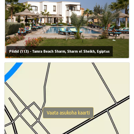
Pildid (113) - Tamra Beach Sharm, Sharm el Sheikh, Egiptus
Vaata asukoha kaarti