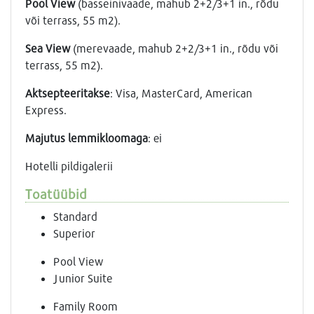
Pool View
(basseinivaade, mahub 2+2/3+1 in., rõdu
või terrass, 55 m2).
Sea View
(merevaade, mahub 2+2/3+1 in., rõdu või
terrass, 55 m2).
Aktsepteeritakse
: Visa, MasterCard, American
Express.
Majutus lemmikloomaga
: еi
Hotelli pildigalerii
Toatüübid
Standard
Superior
Pool View
Junior Suite
Family Room