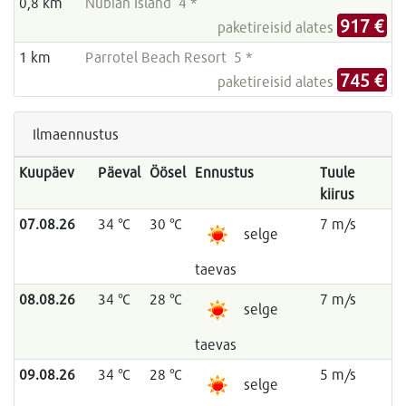
0,8 km
Nubian Island 4 *
917 €
paketireisid alates
1 km
Parrotel Beach Resort 5 *
745 €
paketireisid alates
Ilmaennustus
Kuupäev
Päeval
Öösel
Ennustus
Tuule
kiirus
07.08.26
34 °C
30 °C
7 m/s
selge
taevas
08.08.26
34 °C
28 °C
7 m/s
selge
taevas
09.08.26
34 °C
28 °C
5 m/s
selge