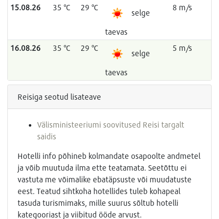
15.08.26
35 °C
29 °C
8 m/s
selge
taevas
16.08.26
35 °C
29 °C
5 m/s
selge
taevas
Reisiga seotud lisateave
Välisministeeriumi soovitused Reisi targalt
saidis
Hotelli info põhineb kolmandate osapoolte andmetel
ja võib muutuda ilma ette teatamata. Seetõttu ei
vastuta me võimalike ebatäpsuste või muudatuste
eest. Teatud sihtkoha hotellides tuleb kohapeal
tasuda turismimaks, mille suurus sõltub hotelli
kategooriast ja viibitud ööde arvust.