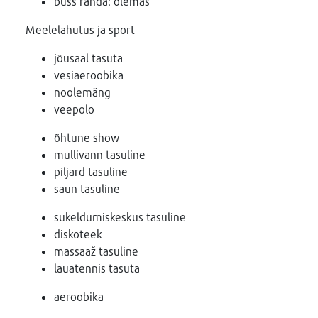
buss randa: olemas
Meelelahutus ja sport
jõusaal tasuta
vesiaeroobika
noolemäng
veepolo
õhtune show
mullivann tasuline
piljard tasuline
saun tasuline
sukeldumiskeskus tasuline
diskoteek
massaaž tasuline
lauatennis tasuta
aeroobika