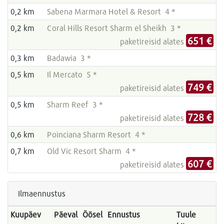
0,2 km
Sabena Marmara Hotel & Resort 4 *
0,2 km
Coral Hills Resort Sharm el Sheikh 3 *
651 €
paketireisid alates
0,3 km
Badawia 3 *
0,5 km
Il Mercato 5 *
749 €
paketireisid alates
0,5 km
Sharm Reef 3 *
728 €
paketireisid alates
0,6 km
Poinciana Sharm Resort 4 *
0,7 km
Old Vic Resort Sharm 4 *
607 €
paketireisid alates
Ilmaennustus
Kuupäev
Päeval
Öösel
Ennustus
Tuule