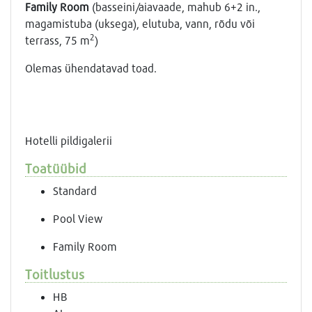
Family Room
(basseini/aiavaade, mahub 6+2 in.,
magamistuba (uksega), elutuba, vann, rõdu või
2
terrass, 75 m
)
Olemas ühendatavad toad.
Hotelli pildigalerii
Toatüübid
Standard
Pool View
Family Room
Toitlustus
HB