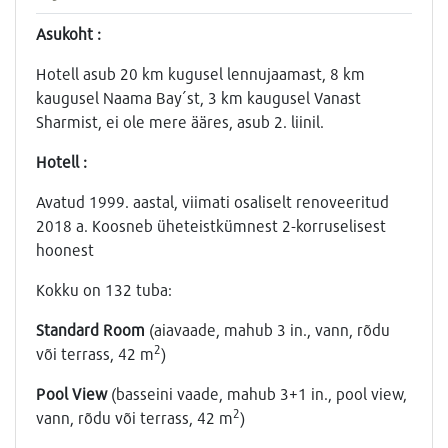
Asukoht :
Hotell asub 20 km kugusel lennujaamast, 8 km
kaugusel Naama Bay´st, 3 km kaugusel Vanast
Sharmist, ei ole mere ääres, asub 2. liinil.
Hotell :
Avatud 1999. aastal, viimati osaliselt renoveeritud
2018 a. Koosneb üheteistkümnest 2-korruselisest
hoonest
Kokku on 132 tuba:
Standard Room
(aiavaade, mahub 3 in., vann, rõdu
2
või terrass, 42 m
)
Pool View
(basseini vaade, mahub 3+1 in., pool view,
2
vann, rõdu või terrass, 42 m
)