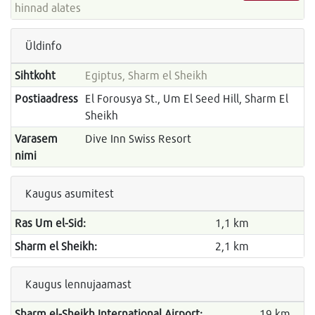
hinnad alates
Üldinfo
Sihtkoht
Egiptus, Sharm el Sheikh
Postiaadress
El Forousya St., Um El Seed Hill, Sharm El
Sheikh
Varasem
Dive Inn Swiss Resort
nimi
Kaugus asumitest
Ras Um el-Sid:
1,1 km
Sharm el Sheikh:
2,1 km
Kaugus lennujaamast
Sharm el-Sheikh International Airport:
19 km