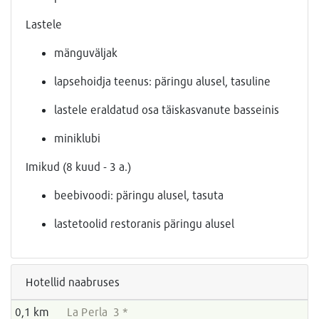
Lastele
mänguväljak
lapsehoidja teenus: päringu alusel, tasuline
lastele eraldatud osa täiskasvanute basseinis
miniklubi
Imikud (8 kuud - 3 a.)
beebivoodi: päringu alusel, tasuta
lastetoolid restoranis päringu alusel
Hotellid naabruses
0,1 km
La Perla 3 *