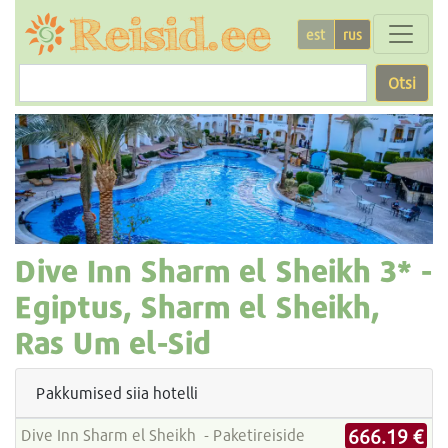
est
rus
Otsi
Dive Inn Sharm el Sheikh
3* -
Egiptus, Sharm el Sheikh,
Ras Um el-Sid
Pakkumised siia hotelli
666.19 €
Dive Inn Sharm el Sheikh - Paketireiside