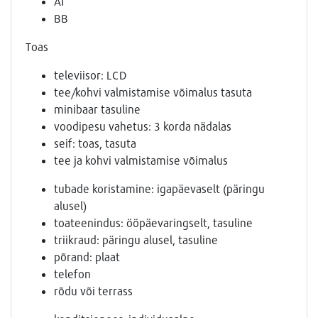
AI
BB
Toas
televiisor: LCD
tee/kohvi valmistamise võimalus tasuta
minibaar tasuline
voodipesu vahetus: 3 korda nädalas
seif: toas, tasuta
tee ja kohvi valmistamise võimalus
tubade koristamine: igapäevaselt (päringu
alusel)
toateenindus: ööpäevaringselt, tasuline
triikraud: päringu alusel, tasuline
põrand: plaat
telefon
rõdu või terrass