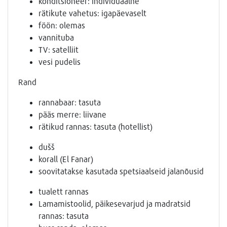
konditsioneer: individuaalne
rätikute vahetus: igapäevaselt
föön: olemas
vannituba
TV: satelliit
vesi pudelis
Rand
rannabaar: tasuta
pääs merre: liivane
rätikud rannas: tasuta (hotellist)
dušš
korall (El Fanar)
soovitatakse kasutada spetsiaalseid jalanõusid
tualett rannas
Lamamistoolid, päikesevarjud ja madratsid
rannas: tasuta