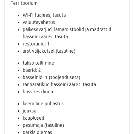
Territoorium
Wi-Fi fuajees, tasuta
valuutavahetus
päikesevarjud, lamamistoolid ja madratsid
basseini ääres: tasuta
restoranid: 1
arst väljakutsel (tasuline)
takso tellimine
baarid: 2
basseinid: 1 (soojenduseta)
rannarätikud basseini ääres: tasuta
buss kesklinna
keemiline puhastus
juuksur
kauplused
pesumaja (tasuline)
parkla olemas