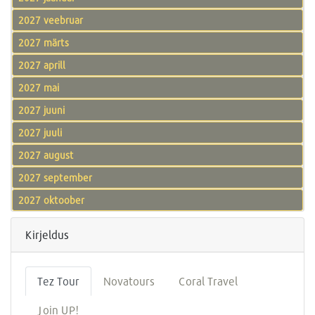
2027 veebruar
2027 märts
2027 aprill
2027 mai
2027 juuni
2027 juuli
2027 august
2027 september
2027 oktoober
Kirjeldus
Tez Tour
Novatours
Coral Travel
Join UP!