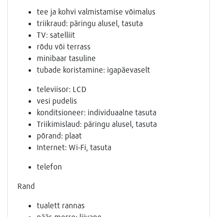
tee ja kohvi valmistamise võimalus
triikraud: päringu alusel, tasuta
TV: satelliit
rõdu või terrass
minibaar tasuline
tubade koristamine: igapäevaselt
televiisor: LCD
vesi pudelis
konditsioneer: individuaalne tasuta
Triikimislaud: päringu alusel, tasuta
põrand: plaat
Internet: Wi-Fi, tasuta
telefon
Rand
tualett rannas
pääs merre: liivane