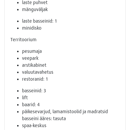
laste puhvet
mänguväljak
laste basseinid: 1
minidisko
Territoorium
pesumaja
veepark
arstikabinet
valuutavahetus
restoranid: 1
basseinid: 3
lift
baarid: 4
päikesevarjud, lamamistoolid ja madratsid
basseini ääres: tasuta
spaa-keskus