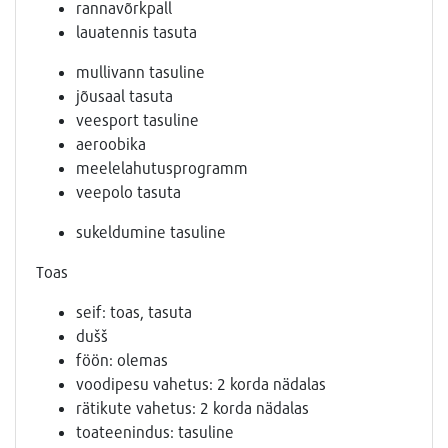
rannavõrkpall
lauatennis tasuta
mullivann tasuline
jõusaal tasuta
veesport tasuline
aeroobika
meelelahutusprogramm
veepolo tasuta
sukeldumine tasuline
Toas
seif: toas, tasuta
dušš
föön: olemas
voodipesu vahetus: 2 korda nädalas
rätikute vahetus: 2 korda nädalas
toateenindus: tasuline