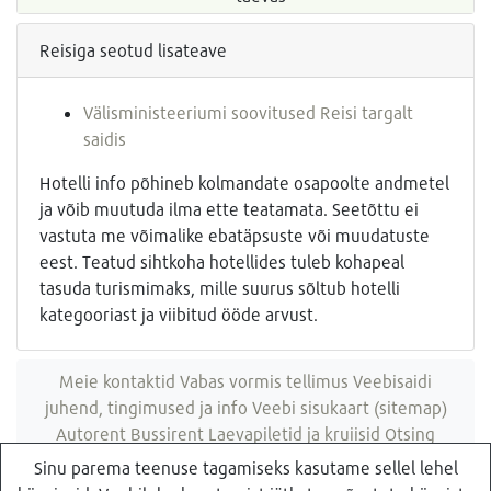
Reisiga seotud lisateave
Välisministeeriumi soovitused Reisi targalt
saidis
Hotelli info põhineb kolmandate osapoolte andmetel
ja võib muutuda ilma ette teatamata. Seetõttu ei
vastuta me võimalike ebatäpsuste või muudatuste
eest. Teatud sihtkoha hotellides tuleb kohapeal
tasuda turismimaks, mille suurus sõltub hotelli
kategooriast ja viibitud ööde arvust.
Meie kontaktid
Vabas vormis tellimus
Veebisaidi
juhend, tingimused ja info
Veebi sisukaart (sitemap)
Autorent
Bussirent
Laevapiletid ja kruiisid
Otsing
veebisaidist
Sinu parema teenuse tagamiseks kasutame sellel lehel