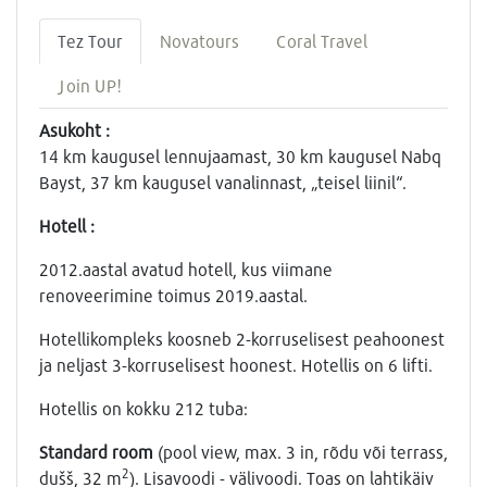
Tez Tour
Novatours
Coral Travel
Join UP!
Asukoht :
14 km kaugusel lennujaamast, 30 km kaugusel Nabq
Bayst, 37 km kaugusel vanalinnast, „teisel liinil“.
Hotell :
2012.aastal avatud hotell, kus viimane
renoveerimine toimus 2019.aastal.
Hotellikompleks koosneb 2-korruselisest peahoonest
ja neljast 3-korruselisest hoonest. Hotellis on 6 lifti.
Hotellis on kokku 212 tuba:
Standard room
(pool view, max. 3 in, rõdu või terrass,
2
dušš, 32 m
). Lisavoodi - välivoodi. Toas on lahtikäiv