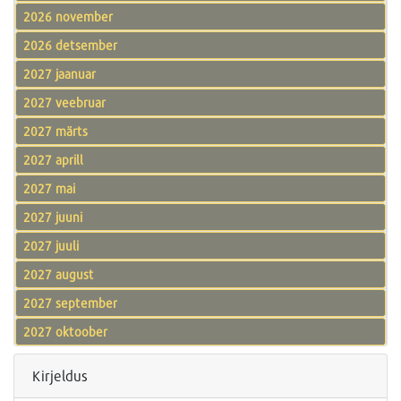
2026 november
2026 detsember
2027 jaanuar
2027 veebruar
2027 märts
2027 aprill
2027 mai
2027 juuni
2027 juuli
2027 august
2027 september
2027 oktoober
Kirjeldus