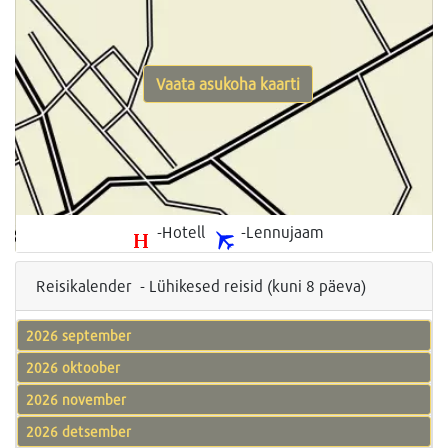
Vaata asukoha kaarti
-Hotell
-Lennujaam
Reisikalender - Lühikesed reisid (kuni 8 päeva)
2026 september
2026 oktoober
2026 november
2026 detsember