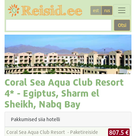
est
rus
Otsi
Coral Sea Aqua Club Resort
4* -
Egiptus, Sharm el
Sheikh, Nabq Bay
Pakkumised siia hotelli
807.5 €
Coral Sea Aqua Club Resort - Paketireiside