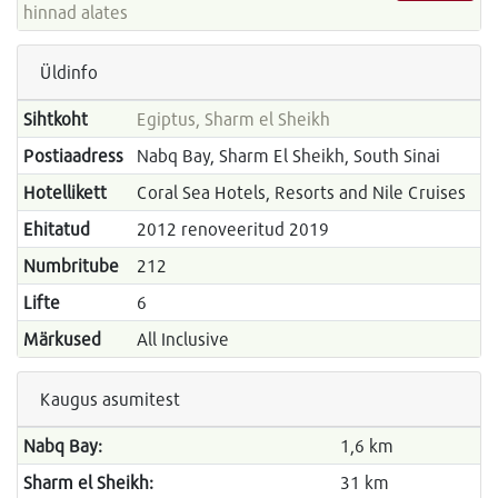
hinnad alates
Üldinfo
Sihtkoht
Egiptus, Sharm el Sheikh
Postiaadress
Nabq Bay, Sharm El Sheikh, South Sinai
Hotellikett
Coral Sea Hotels, Resorts and Nile Cruises
Ehitatud
2012 renoveeritud 2019
Numbritube
212
Lifte
6
Märkused
All Inclusive
Kaugus asumitest
Nabq Bay:
1,6 km
Sharm el Sheikh:
31 km