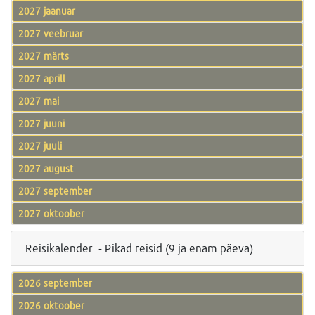
2027 jaanuar
2027 veebruar
2027 märts
2027 aprill
2027 mai
2027 juuni
2027 juuli
2027 august
2027 september
2027 oktoober
Reisikalender - Pikad reisid (9 ja enam päeva)
2026 september
2026 oktoober