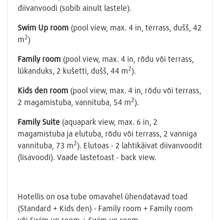
diivanvoodi (sobib ainult lastele).
Swim Up room
(pool view, max. 4 in, terrass, dušš, 42
2
m
)
Family room
(pool view, max. 4 in, rõdu või terrass,
2
lükanduks, 2 kušetti, dušš, 44 m
).
Kids den room
(pool view, max. 4 in, rõdu või terrass,
2
2 magamistuba, vannituba, 54 m
).
Family Suite
(aquapark view, max. 6 in, 2
magamistuba ja elutuba, rõdu või terrass, 2 vanniga
2
vannituba, 73 m
). Elutoas - 2 lahtikäivat diivanvoodit
(lisavoodi). Vaade lastetoast - back view.
Hotellis on osa tube omavahel ühendatavad toad
(Standard + Kids den) - Family room + Family room
või Swim up room + Swim up room.