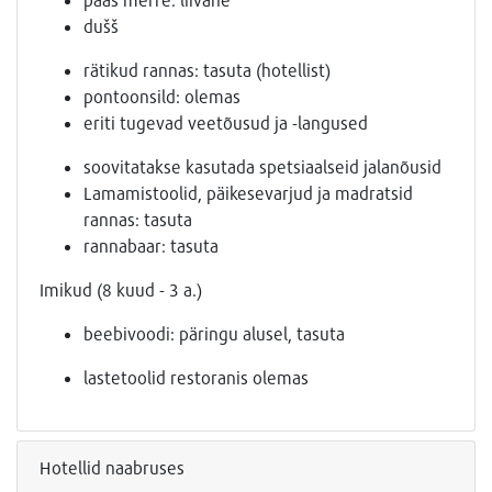
dušš
rätikud rannas: tasuta (hotellist)
pontoonsild: olemas
eriti tugevad veetõusud ja -langused
soovitatakse kasutada spetsiaalseid jalanõusid
Lamamistoolid, päikesevarjud ja madratsid
rannas: tasuta
rannabaar: tasuta
Imikud (8 kuud - 3 a.)
beebivoodi: päringu alusel, tasuta
lastetoolid restoranis olemas
Hotellid naabruses