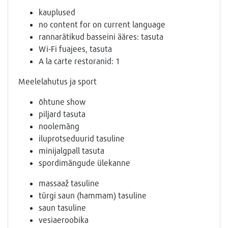
kauplused
no content for on current language
rannarätikud basseini ääres: tasuta
Wi-Fi fuajees, tasuta
A la carte restoranid: 1
Meelelahutus ja sport
õhtune show
piljard tasuta
noolemäng
iluprotseduurid tasuline
minijalgpall tasuta
spordimängude ülekanne
massaaž tasuline
türgi saun (hammam) tasuline
saun tasuline
vesiaeroobika