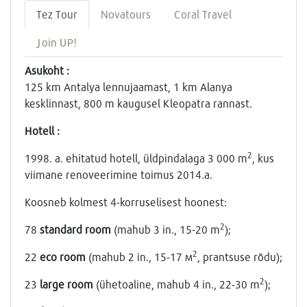
Tez Tour
Novatours
Coral Travel
Join UP!
Asukoht :
125 km Antalya lennujaamast, 1 km Alanya
kesklinnast, 800 m kaugusel Kleopatra rannast.
Hotell :
2
1998. a. ehitatud hotell, üldpindalaga 3 000 m
, kus
viimane renoveerimine toimus 2014.a.
Koosneb kolmest 4-korruselisest hoonest:
2
78
standard room
(mahub 3 in., 15-20 m
);
2
22
eco room
(mahub 2 in., 15-17 м
, prantsuse rõdu);
2
23
large room
(ühetoaline, mahub 4 in., 22-30 m
);