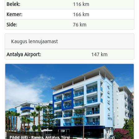
Belek:
116 km
Kemer:
166 km
Side:
76 km
Kaugus lennujaamast
Antalya Airport:
147 km
Pildid (68) - Ramira, Antalya, Türgi