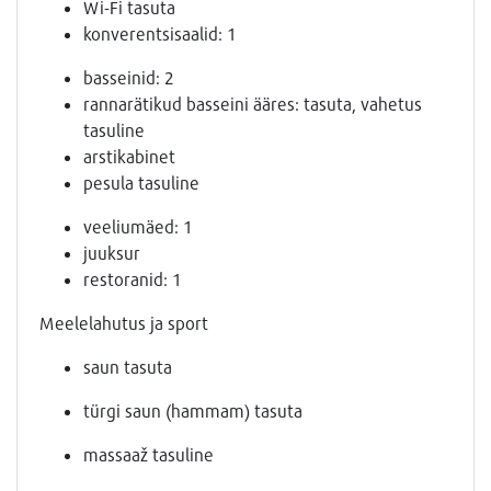
Wi-Fi tasuta
konverentsisaalid: 1
basseinid: 2
rannarätikud basseini ääres: tasuta, vahetus
tasuline
arstikabinet
pesula tasuline
veeliumäed: 1
juuksur
restoranid: 1
Meelelahutus ja sport
saun tasuta
türgi saun (hammam) tasuta
massaaž tasuline