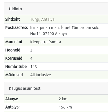
Üldinfo
Sihtkoht
Türgi, Antalya
Postiaadress
Kızlarpınarı mah. İsmet Tümerdem sok.
No:14, 07400 Alanya
Muu nimi
Kleopatra Ramira
Hooneid
3
Korruseid
4
Numbritube
143
Märkused
All Inclusive
Kaugus asumitest
Alanya:
2 km
Antalya:
156 km