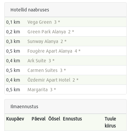
Hotellid naabruses
0,1 km
Vega Green 3 *
0,2 km
Green Park Alanya 2 *
0,3 km
Sunway Alanya 2 *
0,5 km
Fougère Apart Alanya 4 *
0,4 km
Ark Suite 3 *
0,5 km
Carmen Suites 3 *
0,4 km
Özdemir Apart Hotel 2 *
0,5 km
Margarita 3 *
Ilmaennustus
Kuupäev
Päeval
Öösel
Ennustus
Tuule
kiirus