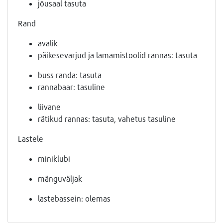
jõusaal tasuta
Rand
avalik
päikesevarjud ja lamamistoolid rannas: tasuta
buss randa: tasuta
rannabaar: tasuline
liivane
rätikud rannas: tasuta, vahetus tasuline
Lastele
miniklubi
mänguväljak
lastebassein: olemas