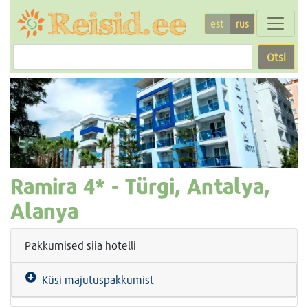
est
rus
Otsi
Ramira
4* -
Türgi, Antalya,
Alanya
Pakkumised siia hotelli
Küsi majutuspakkumist