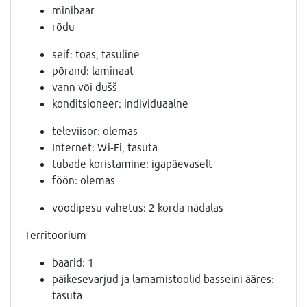
minibaar
rõdu
seif: toas, tasuline
põrand: laminaat
vann või dušš
konditsioneer: individuaalne
televiisor: olemas
Internet: Wi-Fi, tasuta
tubade koristamine: igapäevaselt
föön: olemas
voodipesu vahetus: 2 korda nädalas
Territoorium
baarid: 1
päikesevarjud ja lamamistoolid basseini ääres:
tasuta