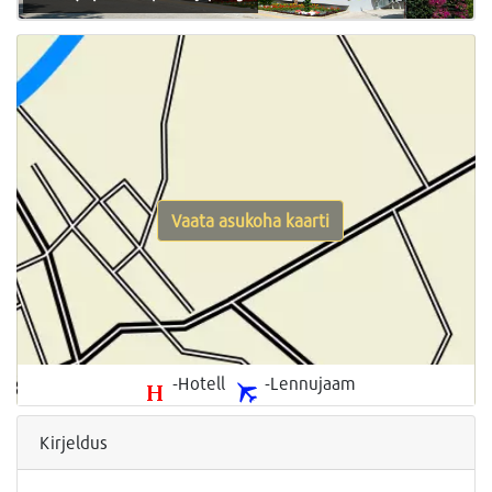
Vaata asukoha kaarti
-Hotell
-Lennujaam
Kirjeldus