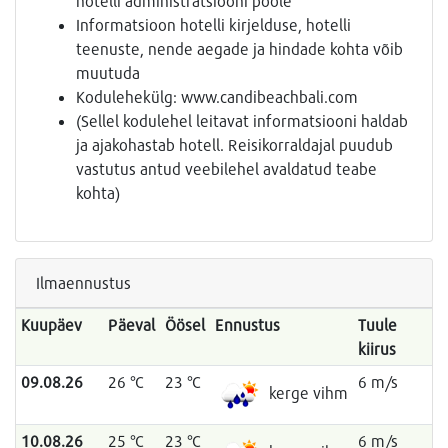
hotelli administratsiooni poole
Informatsioon hotelli kirjelduse, hotelli
teenuste, nende aegade ja hindade kohta võib
muutuda
Kodulehekülg: www.candibeachbali.com
(Sellel kodulehel leitavat informatsiooni haldab
ja ajakohastab hotell. Reisikorraldajal puudub
vastutus antud veebilehel avaldatud teabe
kohta)
Ilmaennustus
Kuupäev
Päeval
Öösel
Ennustus
Tuule
kiirus
09.08.26
26 °C
23 °C
6 m/s
kerge vihm
10.08.26
25 °C
23 °C
6 m/s