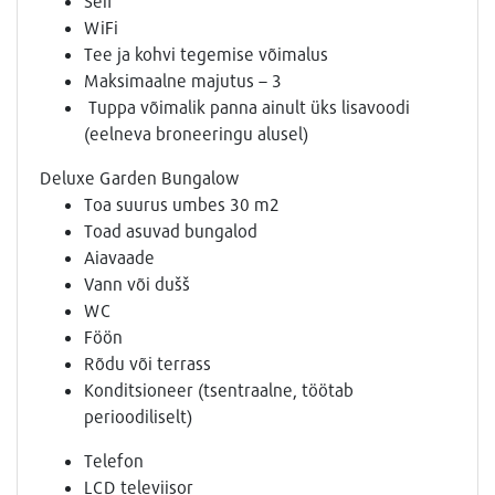
Seif
WiFi
Tee ja kohvi tegemise võimalus
Maksimaalne majutus – 3
Tuppa võimalik panna ainult üks lisavoodi
(eelneva broneeringu alusel)
Deluxe Garden Bungalow
Toa suurus umbes 30 m2
Toad asuvad bungalod
Aiavaade
Vann või dušš
WC
Föön
Rõdu või terrass
Konditsioneer (tsentraalne, töötab
perioodiliselt)
Telefon
LCD televiisor