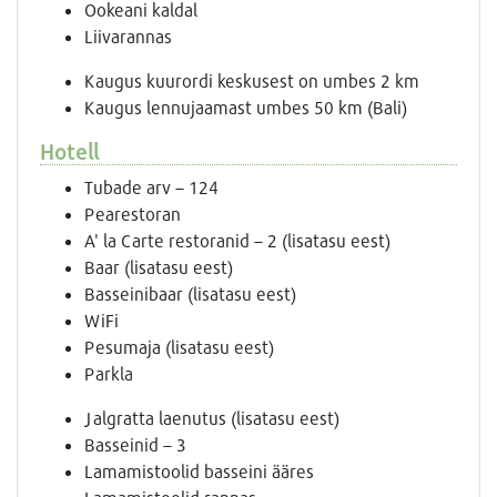
Ookeani kaldal
Liivarannas
Kaugus kuurordi keskusest on umbes 2 km
Kaugus lennujaamast umbes 50 km (Bali)
Hotell
Tubade arv – 124
Pearestoran
A' la Carte restoranid – 2 (lisatasu eest)
Baar (lisatasu eest)
Basseinibaar (lisatasu eest)
WiFi
Pesumaja (lisatasu eest)
Parkla
Jalgratta laenutus (lisatasu eest)
Basseinid – 3
Lamamistoolid basseini ääres