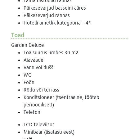
Lamamistoolid rannas
Päikesevarjud basseini ääres
Päikesevarjud rannas
Hotelli ametlik kategooria – 4*
Toad
Garden Deluxe
Toa suurus umbes 30 m2
Aiavaade
Vann või dušš
WC
Föön
Rõdu või terrass
Konditsioneer (tsentraalne, töötab
perioodiliselt)
Telefon
LCD televiisor
Minibaar (lisatasu eest)