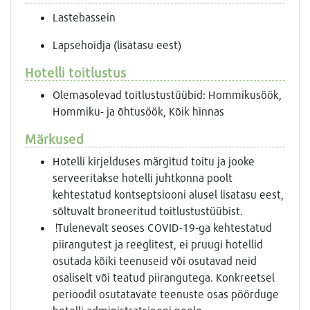
Lastebassein
Lapsehoidja (lisatasu eest)
Hotelli toitlustus
Olemasolevad toitlustustüübid: Hommikusöök,
Hommiku- ja õhtusöök, Kõik hinnas
Märkused
Hotelli kirjelduses märgitud toitu ja jooke
serveeritakse hotelli juhtkonna poolt
kehtestatud kontseptsiooni alusel lisatasu eest,
sõltuvalt broneeritud toitlustustüübist.
!Tulenevalt seoses COVID-19-ga kehtestatud
piirangutest ja reeglitest, ei pruugi hotellid
osutada kõiki teenuseid või osutavad neid
osaliselt või teatud piirangutega. Konkreetsel
perioodil osutatavate teenuste osas pöörduge