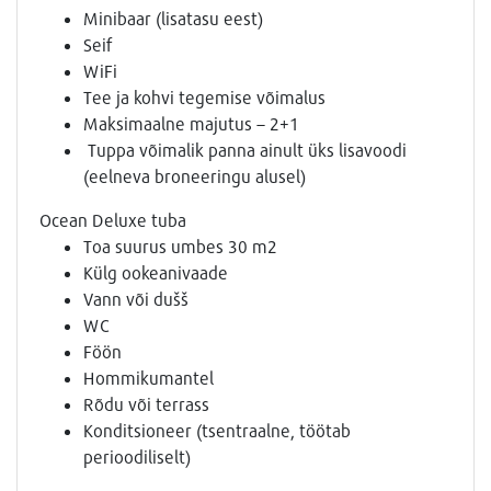
Minibaar (lisatasu eest)
Seif
WiFi
Tee ja kohvi tegemise võimalus
Maksimaalne majutus – 2+1
Tuppa võimalik panna ainult üks lisavoodi
(eelneva broneeringu alusel)
Ocean Deluxe tuba
Toa suurus umbes 30 m2
Külg ookeanivaade
Vann või dušš
WC
Föön
Hommikumantel
Rõdu või terrass
Konditsioneer (tsentraalne, töötab
perioodiliselt)