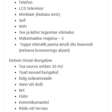
Telefon
LCD televiisor
Minibaar (lisatasu eest)
Seif
WiFi
Tee ja kohvi tegemise võimalus
Maksimaalne majutus – 3
Tuppa võimalik panna ainult üks lisavoodi
(eelneva broneeringu alusel)
Deluxe Ocean Bungalow
Toa suurus umbes 30 m2
Toad asuvad bungalod
Külg ookeanivaade
Vann või dušš
WC
Föön
Hommikumantel
Rõdu või terrass