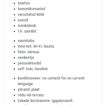
telefon
hommikumantel
varustatud köök
sussid
minikülmik
TV: satelliit
vannituba
Internet: Wi-Fi, tasuta
föön: olemas
veekeetja
pesuvahendid
seif: toas, tasuline
konditsioneer: no content for on current
language
põrand: plaat
rõdu või terrass
tubade koristamine: igapäevaselt