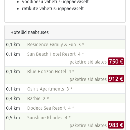
voodipesu vahetus: igapäevaselt
rätikute vahetus: igapäevaselt
Hotellid naabruses
0,1 km
Residence Family & Fun 3 *
0,1 km
Sun Beach Hotel Resort 4 *
750 €
paketireisid alates
0,1 km
Blue Horizon Hotel 4 *
912 €
paketireisid alates
0,1 km
Osiris Apartments 3 *
0,4 km
Barbie 2 *
0,4 km
Dodeca Sea Resort 4 *
0,5 km
Sunshine Rhodes 4 *
983 €
paketireisid alates