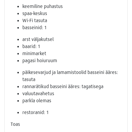
keemiline puhastus
spaa-keskus
Wi-Fi tasuta
basseinid: 1
arst väljakutsel
baarid: 1
minimarket
pagasi hoiuruum
päikesevarjud ja lamamistoolid basseini ääres:
tasuta
rannarätikud basseini ääres: tagatisega
valuutavahetus
parkla olemas
restoranid: 1
Toas