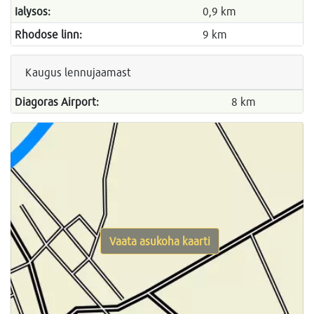
Ialysos:
0,9 km
Rhodose linn:
9 km
Kaugus lennujaamast
Diagoras Airport:
8 km
Vaata asukoha kaarti