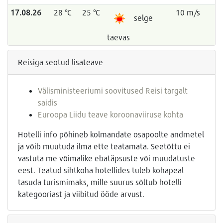
17.08.26
28 °C
25 °C
10 m/s
selge
taevas
Reisiga seotud lisateave
Välisministeeriumi soovitused Reisi targalt
saidis
Euroopa Liidu teave koroonaviiruse kohta
Hotelli info põhineb kolmandate osapoolte andmetel
ja võib muutuda ilma ette teatamata. Seetõttu ei
vastuta me võimalike ebatäpsuste või muudatuste
eest. Teatud sihtkoha hotellides tuleb kohapeal
tasuda turismimaks, mille suurus sõltub hotelli
kategooriast ja viibitud ööde arvust.