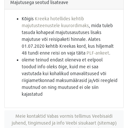
Majutusega seotud lisateave
Kõigis
Kreeka hotellides kehtib
majutusteenustele kuurordimaks
, mida tuleb
tasuda kohapeal majutusasutuses lisaks
majutuse või reisipaketi hinnale. Alates
01.07.2020 kehtib Kreekas kord, kus hiljemalt
48 tundi enne reisi on vaja täita
PLF-ankeet
.
oleme teinud endast oleneva et eelpool
toodud info oleks õige, kuid me ei saa
vastutada kui kohalikud omavalitsused või
riigiametkonnad maksumäärasid ja/või reegleid
muutnud on ning muutused ei ole siin
kajastatud
Meie kontaktid
Vabas vormis tellimus
Veebisaidi
juhend, tingimused ja info
Veebi sisukaart (sitemap)