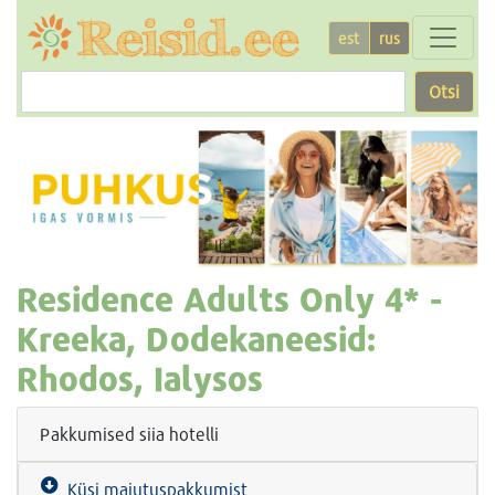
est
rus
Otsi
Residence Adults Only
4* -
Kreeka, Dodekaneesid:
Rhodos, Ialysos
Pakkumised siia hotelli
Küsi majutuspakkumist