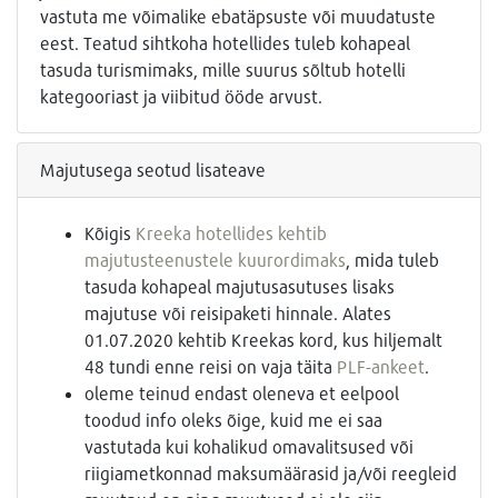
vastuta me võimalike ebatäpsuste või muudatuste
eest. Teatud sihtkoha hotellides tuleb kohapeal
tasuda turismimaks, mille suurus sõltub hotelli
kategooriast ja viibitud ööde arvust.
Majutusega seotud lisateave
Kõigis
Kreeka hotellides kehtib
majutusteenustele kuurordimaks
, mida tuleb
tasuda kohapeal majutusasutuses lisaks
majutuse või reisipaketi hinnale. Alates
01.07.2020 kehtib Kreekas kord, kus hiljemalt
48 tundi enne reisi on vaja täita
PLF-ankeet
.
oleme teinud endast oleneva et eelpool
toodud info oleks õige, kuid me ei saa
vastutada kui kohalikud omavalitsused või
riigiametkonnad maksumäärasid ja/või reegleid