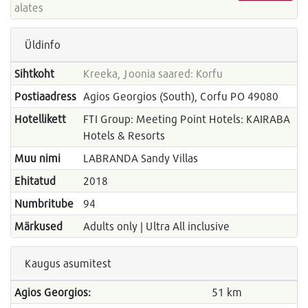
alates
Üldinfo
Sihtkoht
Kreeka, Joonia saared: Korfu
Postiaadress
Agios Georgios (South), Corfu PO 49080
Hotellikett
FTI Group: Meeting Point Hotels: KAIRABA
Hotels & Resorts
Muu nimi
LABRANDA Sandy Villas
Ehitatud
2018
Numbritube
94
Märkused
Adults only | Ultra All inclusive
Kaugus asumitest
Agios Georgios:
51 km