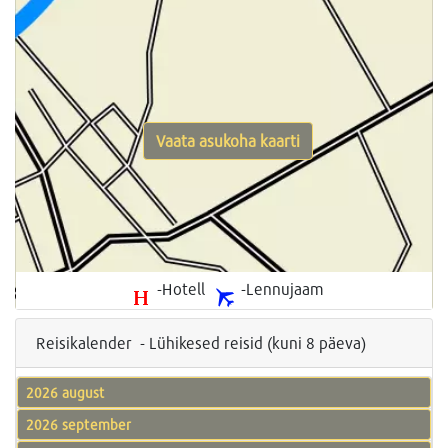
Vaata asukoha kaarti
-Hotell
-Lennujaam
Reisikalender - Lühikesed reisid (kuni 8 päeva)
2026 august
2026 september