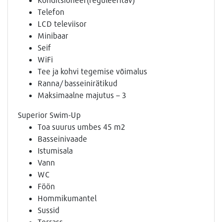
Telefon
LCD televiisor
Minibaar
Seif
WiFi
Tee ja kohvi tegemise võimalus
Ranna/ basseinirätikud
Maksimaalne majutus – 3
Superior Swim-Up
Toa suurus umbes 45 m2
Basseinivaade
Istumisala
Vann
WC
Föön
Hommikumantel
Sussid
Terrass