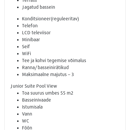
Jagatud bassein
Konditsioneer(reguleeritav)
Telefon
LCD televiisor
Minibaar
Seif
WiFi
Tee ja kohvi tegemise võimalus
Ranna/ basseinirätikud
Maksimaalne majutus – 3
Junior Suite Pool View
Toa suurus umbes 55 m2
Basseinivaade
Istumisala
Vann
WC
Föön