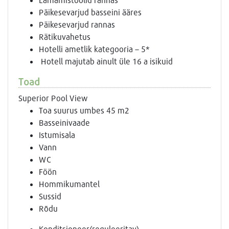
Päikesevarjud basseini ääres
Päikesevarjud rannas
Rätikuvahetus
Hotelli ametlik kategooria – 5*
Hotell majutab ainult üle 16 a isikuid
Toad
Superior Pool View
Toa suurus umbes 45 m2
Basseinivaade
Istumisala
Vann
WC
Föön
Hommikumantel
Sussid
Rõdu
Konditsioneer(reguleeritav)