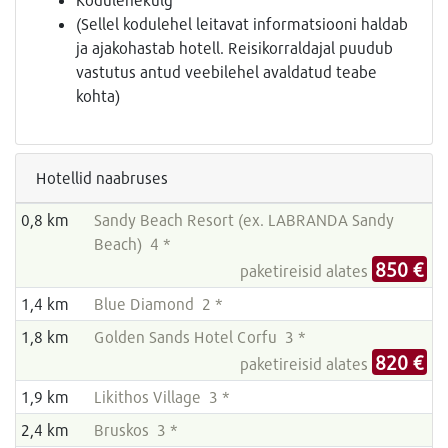
(Sellel kodulehel leitavat informatsiooni haldab
ja ajakohastab hotell. Reisikorraldajal puudub
vastutus antud veebilehel avaldatud teabe
kohta)
Hotellid naabruses
0,8 km
Sandy Beach Resort (ex. LABRANDA Sandy
Beach) 4 *
850 €
paketireisid alates
1,4 km
Blue Diamond 2 *
1,8 km
Golden Sands Hotel Corfu 3 *
820 €
paketireisid alates
1,9 km
Likithos Village 3 *
2,4 km
Bruskos 3 *