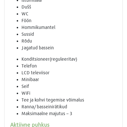
Dušš
WC
Föön
Hommikumantel
Sussid
Rõdu
Jagatud bassein
Konditsioneer(reguleeritav)
Telefon
LCD televiisor
Minibaar
Seif
WiFi
Tee ja kohvi tegemise võimalus
Ranna/ basseinirätikud
Maksimaalne majutus – 3
Aktiivne puhkus