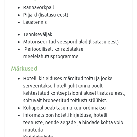
Rannavõrkpall
Piljard (lisatasu eest)
Lauatennis
Tenniseväljak
Motoriseeritud veespordialad (lisatasu eest)
Perioodiliselt korraldatakse
meelelahutusprogramme
Märkused
Hotelli kirjelduses märgitud toitu ja jooke
serveeritakse hotelli juhtkonna poolt
kehtestatud kontseptsiooni alusel lisatasu eest,
sõltuvalt broneeritud toitlustustüübist.
Kohapeal peab tasuma kuurordimaksu
Informatsioon hotelli kirjelduse, hotelli
teenuste, nende aegade ja hindade kohta võib
muutuda
Kodulehekülg