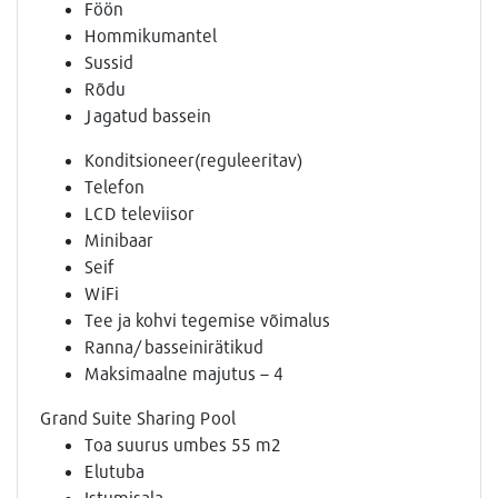
Föön
Hommikumantel
Sussid
Rõdu
Jagatud bassein
Konditsioneer(reguleeritav)
Telefon
LCD televiisor
Minibaar
Seif
WiFi
Tee ja kohvi tegemise võimalus
Ranna/ basseinirätikud
Maksimaalne majutus – 4
Grand Suite Sharing Pool
Toa suurus umbes 55 m2
Elutuba
Istumisala