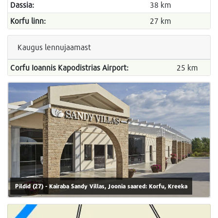
Dassia:
38 km
Korfu linn:
27 km
Kaugus lennujaamast
Corfu Ioannis Kapodistrias Airport:
25 km
Pildid (27) - Kairaba Sandy Villas, Joonia saared: Korfu, Kreeka