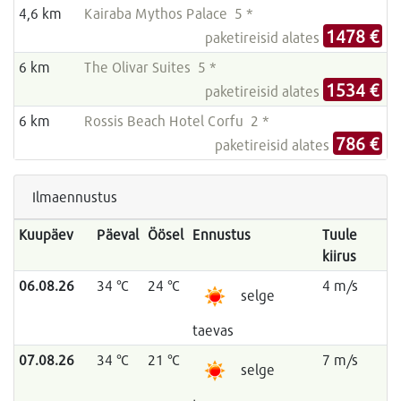
4,6 km
Kairaba Mythos Palace 5 *
1478 €
paketireisid alates
6 km
The Olivar Suites 5 *
1534 €
paketireisid alates
6 km
Rossis Beach Hotel Corfu 2 *
786 €
paketireisid alates
Ilmaennustus
Kuupäev
Päeval
Öösel
Ennustus
Tuule
kiirus
06.08.26
34 °C
24 °C
4 m/s
selge
taevas
07.08.26
34 °C
21 °C
7 m/s
selge