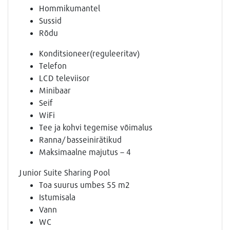
Hommikumantel
Sussid
Rõdu
Konditsioneer(reguleeritav)
Telefon
LCD televiisor
Minibaar
Seif
WiFi
Tee ja kohvi tegemise võimalus
Ranna/ basseinirätikud
Maksimaalne majutus – 4
Junior Suite Sharing Pool
Toa suurus umbes 55 m2
Istumisala
Vann
WC