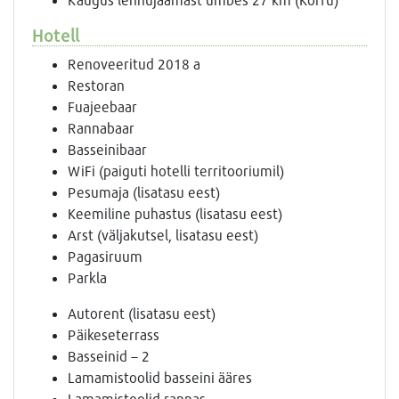
Hotell
Renoveeritud 2018 a
Restoran
Fuajeebaar
Rannabaar
Basseinibaar
WiFi (paiguti hotelli territooriumil)
Pesumaja (lisatasu eest)
Keemiline puhastus (lisatasu eest)
Arst (väljakutsel, lisatasu eest)
Pagasiruum
Parkla
Autorent (lisatasu eest)
Päikeseterrass
Basseinid – 2
Lamamistoolid basseini ääres
Lamamistoolid rannas