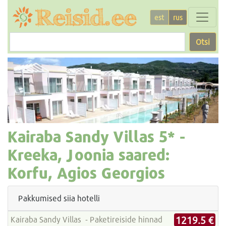
est
rus
Otsi
Kairaba Sandy Villas
5* -
Kreeka, Joonia saared:
Korfu, Agios Georgios
Pakkumised siia hotelli
1219.5 €
Kairaba Sandy Villas - Paketireiside hinnad