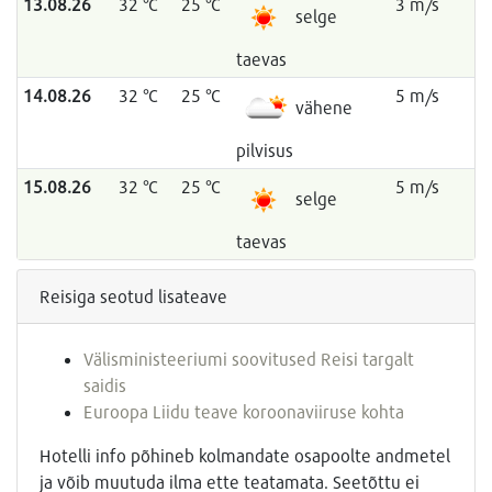
13.08.26
32 °C
25 °C
3 m/s
selge
taevas
14.08.26
32 °C
25 °C
5 m/s
vähene
pilvisus
15.08.26
32 °C
25 °C
5 m/s
selge
taevas
Reisiga seotud lisateave
Välisministeeriumi soovitused Reisi targalt
saidis
Euroopa Liidu teave koroonaviiruse kohta
Hotelli info põhineb kolmandate osapoolte andmetel
ja võib muutuda ilma ette teatamata. Seetõttu ei