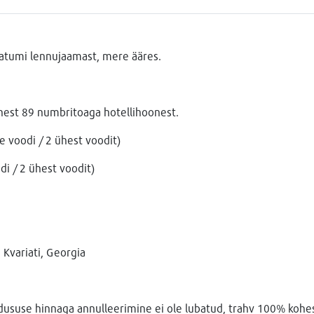
Batumi lennujaamast, mere ääres.
hest 89 numbritoaga hotellihoonest.
 voodi / 2 ühest voodit)
i / 2 ühest voodit)
 Kvariati, Georgia
oodususe hinnaga annulleerimine ei ole lubatud, trahv 100% kohe