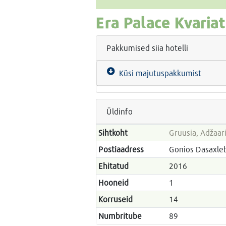
Era Palace Kvariat
Pakkumised siia hotelli
Küsi majutuspakkumist
Üldinfo
Sihtkoht
Gruusia, Adžaar
Postiaadress
Gonios Dasaxle
Ehitatud
2016
Hooneid
1
Korruseid
14
Numbritube
89