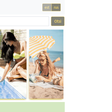
est
rus
Otsi