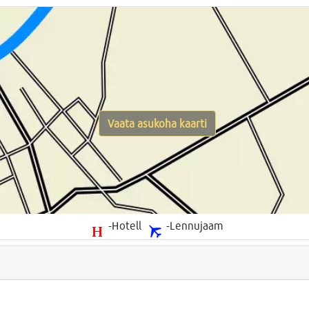
Vaata asukoha kaarti
-Hotell
-Lennujaam