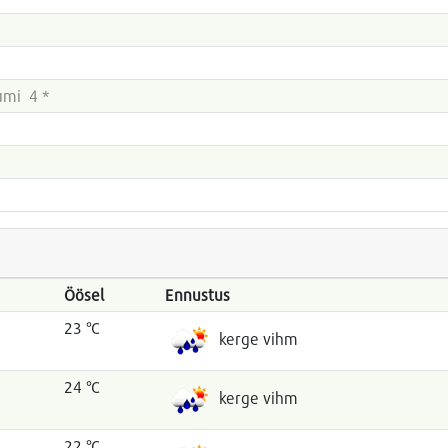
umi 4 *
Öösel
Ennustus
23 °C
kerge vihm
24 °C
kerge vihm
22 °C