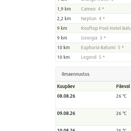
1,9 km
Cameo 4 *
2,2 km
Neptun 4 *
9 km
Rooftop Pool Hotel Bat
9 km
Georgia 3 *
10 km
Euphoria Batumi 5 *
10 km
Legend 5 *
Ilmaennustus
Kuupäev
Päeval
08.08.26
26 °C
09.08.26
26 °C
10.08.26
26 °C