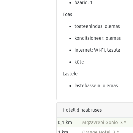
baarid: 1
Toas
toateenindus: olemas
konditsioneer: olemas
Internet: Wi-Fi, tasuta
küte
Lastele
lastebassein: olemas
Hotellid naabruses
0,1 km
Mgzavrebi Gonio 3 *
1 km
Orange Hotel 3 *