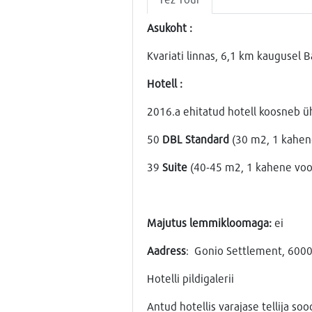
Asukoht :
Kvariati linnas, 6,1 km kaugusel 
Hotell :
2016.a ehitatud hotell koosneb ü
50
DBL Standard
(30 m2, 1 kahene
39
Suite
(40-45 m2, 1 kahene vood
Majutus lemmikloomaga:
ei
Аadress
: Gonio Settlement, 6000
Hotelli pildigalerii
Antud hotellis varajase tellija s