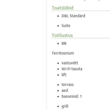
Toatüübid
DBL Standard
Suite
Toitlustus
BB
Territoorium
vastuvõtt
Wi-Fi tasuta
lift
terrass
aed
basseinid: 1
grill