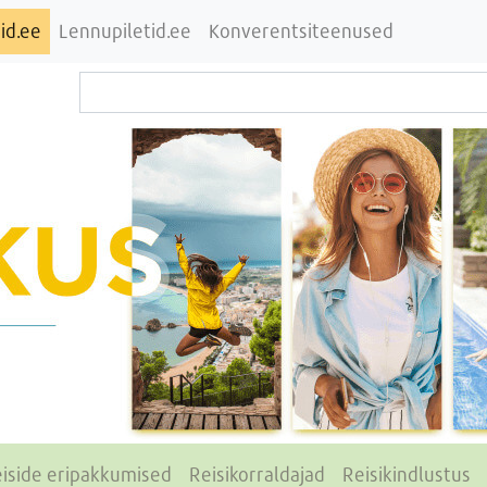
id.ee
Lennupiletid.ee
Konverentsiteenused
iside eripakkumised
Reisikorraldajad
Reisikindlustus