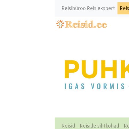
Reisibüroo Reisiekspert
Reis
Reisid
Reiside sihtkohad
Re