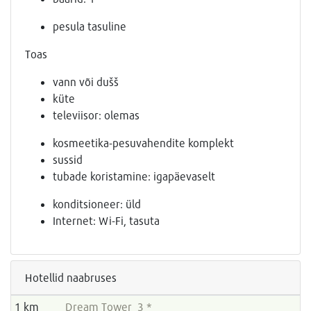
pesula tasuline
Toas
vann või dušš
küte
televiisor: olemas
kosmeetika-pesuvahendite komplekt
sussid
tubade koristamine: igapäevaselt
konditsioneer: üld
Internet: Wi-Fi, tasuta
Hotellid naabruses
1 km
Dream Tower 3 *