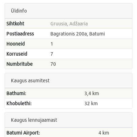
Üldinfo
Sihtkoht
Gruusia, Adžaaria
Postiaadress
Bagrationis 200a, Batumi
Hooneid
1
Korruseid
7
Numbritube
70
Kaugus asumitest
Bathumi:
3,4 km
Khobulethi:
32 km
Kaugus lennujaamast
Batumi Airport:
4 km