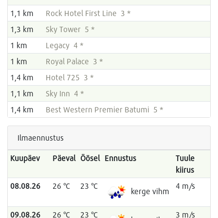
1,1 km
Rock Hotel First Line 3 *
1,3 km
Sky Tower 5 *
1 km
Legacy 4 *
1 km
Royal Palace 3 *
1,4 km
Hotel 725 3 *
1,1 km
Sky Inn 4 *
1,4 km
Best Western Premier Batumi 5 *
Ilmaennustus
Kuupäev
Päeval
Öösel
Ennustus
Tuule
kiirus
08.08.26
26 °C
23 °C
4 m/s
kerge vihm
09.08.26
26 °C
23 °C
3 m/s