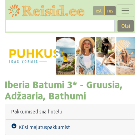
est
rus
Otsi
Iberia Batumi
3* -
Gruusia,
Adžaaria, Bathumi
Pakkumised siia hotelli
Küsi majutuspakkumist