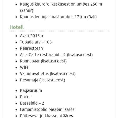
Kaugus kuurordi keskusest on umbes 250 m
(Sanur)
Kaugus lennujaamast umbes 17 km (Bali)
Hotell
Avati 2015 a
Tubade arv – 103
Pearestoran
A' la Carte restoranid – 2 (lisatasu eest)
Rannabaar (lisatasu eest)
WiFi
Valuutavahetus (lisatasu eest)
Pesumaja (lisatasu eest)
Pagasiruum
Parkla
Basseinid – 2
Lamamistoolid basseini ääres
Päikesevarjud basseini ääres