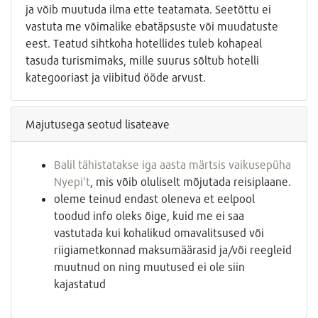
ja võib muutuda ilma ette teatamata. Seetõttu ei
vastuta me võimalike ebatäpsuste või muudatuste
eest. Teatud sihtkoha hotellides tuleb kohapeal
tasuda turismimaks, mille suurus sõltub hotelli
kategooriast ja viibitud ööde arvust.
Majutusega seotud lisateave
Balil tähistatakse iga aasta märtsis vaikusepüha
Nyepi't
, mis võib oluliselt mõjutada reisiplaane.
oleme teinud endast oleneva et eelpool
toodud info oleks õige, kuid me ei saa
vastutada kui kohalikud omavalitsused või
riigiametkonnad maksumäärasid ja/või reegleid
muutnud on ning muutused ei ole siin
kajastatud