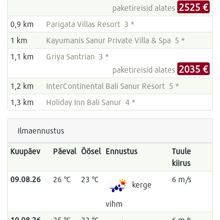
2525 €
paketireisid alates
0,9 km
Parigata Villas Resort 3 *
1 km
Kayumanis Sanur Private Villa & Spa 5 *
1,1 km
Griya Santrian 3 *
2035 €
paketireisid alates
1,2 km
InterContinental Bali Sanur Resort 5 *
1,3 km
Holiday Inn Bali Sanur 4 *
Ilmaennustus
Kuupäev
Päeval
Öösel
Ennustus
Tuule
kiirus
09.08.26
26 °C
23 °C
6 m/s
kerge
vihm
10.08.26
25 °C
23 °C
6 m/s