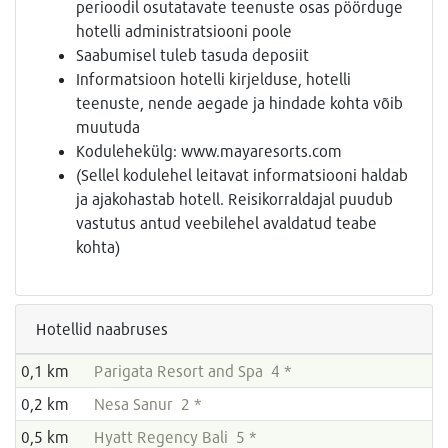
perioodil osutatavate teenuste osas pöörduge
hotelli administratsiooni poole
Saabumisel tuleb tasuda deposiit
Informatsioon hotelli kirjelduse, hotelli
teenuste, nende aegade ja hindade kohta võib
muutuda
Kodulehekülg: www.mayaresorts.com
(Sellel kodulehel leitavat informatsiooni haldab
ja ajakohastab hotell. Reisikorraldajal puudub
vastutus antud veebilehel avaldatud teabe
kohta)
Hotellid naabruses
0,1 km
Parigata Resort and Spa 4 *
0,2 km
Nesa Sanur 2 *
0,5 km
Hyatt Regency Bali 5 *