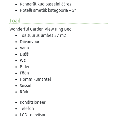
Rannarätikud basseini ääres
Hotelli ametlik kategooria – 5*
Toad
Wonderful Garden View King Bed
Toa suurus umbes 57 m2
Diivanvoodi
Vann
Dušš
WC
Bidee
Föön
Hommikumantel
Sussid
Rõdu
Konditsioneer
Telefon
LCD televiisor