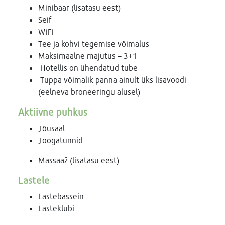
Minibaar (lisatasu eest)
Seif
WiFi
Tee ja kohvi tegemise võimalus
Maksimaalne majutus – 3+1
Hotellis on ühendatud tube
Tuppa võimalik panna ainult üks lisavoodi
(eelneva broneeringu alusel)
Aktiivne puhkus
Jõusaal
Joogatunnid
Massaaž (lisatasu eest)
Lastele
Lastebassein
Lasteklubi