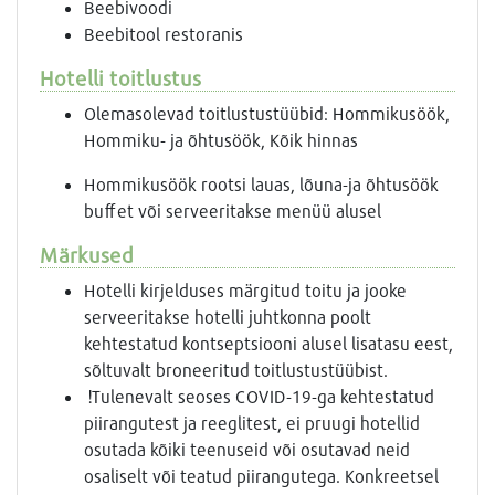
Beebivoodi
Beebitool restoranis
Hotelli toitlustus
Olemasolevad toitlustustüübid: Hommikusöök,
Hommiku- ja õhtusöök, Kõik hinnas
Hommikusöök rootsi lauas, lõuna-ja õhtusöök
buffet või serveeritakse menüü alusel
Märkused
Hotelli kirjelduses märgitud toitu ja jooke
serveeritakse hotelli juhtkonna poolt
kehtestatud kontseptsiooni alusel lisatasu eest,
sõltuvalt broneeritud toitlustustüübist.
!Tulenevalt seoses COVID-19-ga kehtestatud
piirangutest ja reeglitest, ei pruugi hotellid
osutada kõiki teenuseid või osutavad neid
osaliselt või teatud piirangutega. Konkreetsel