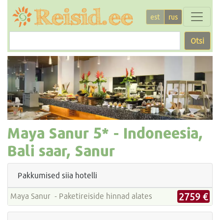
est
rus
Otsi
Maya Sanur
5* -
Indoneesia,
Bali saar, Sanur
Pakkumised siia hotelli
2759 €
Maya Sanur - Paketireiside hinnad alates