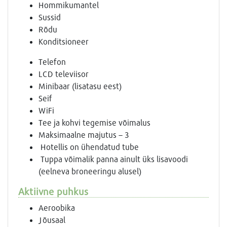
Hommikumantel
Sussid
Rõdu
Konditsioneer
Telefon
LCD televiisor
Minibaar (lisatasu eest)
Seif
WiFi
Tee ja kohvi tegemise võimalus
Maksimaalne majutus – 3
Hotellis on ühendatud tube
Tuppa võimalik panna ainult üks lisavoodi
(eelneva broneeringu alusel)
Aktiivne puhkus
Aeroobika
Jõusaal