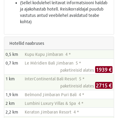
(Sellel kodulehel leitavat informatsiooni haldab
ja ajakohastab hotell. Reisikorraldajal puudub
vastutus antud veebilehel avaldatud teabe
kohta)
Hotellid naabruses
0,5 km
Kupu Kupu Jimbaran 4 *
0,7 km
Le Méridien Bali Jimbaran 5 *
1939 €
paketireisid alates
1 km
InterContinental Bali Resort 5 *
2715 €
paketireisid alates
1,9 km
Belmond Jimbaran Puri Bali 4 *
2 km
Lumbini Luxury Villas & Spa 4 *
2,2 km
Keraton Jimbaran Resort 4 *