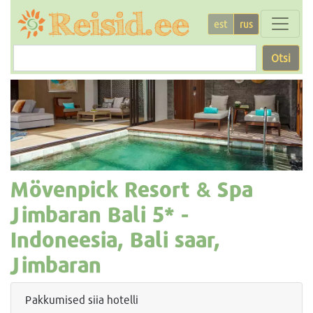
est
rus
Otsi
Mövenpick Resort & Spa
Jimbaran Bali
5* -
Indoneesia, Bali saar,
Jimbaran
Pakkumised siia hotelli