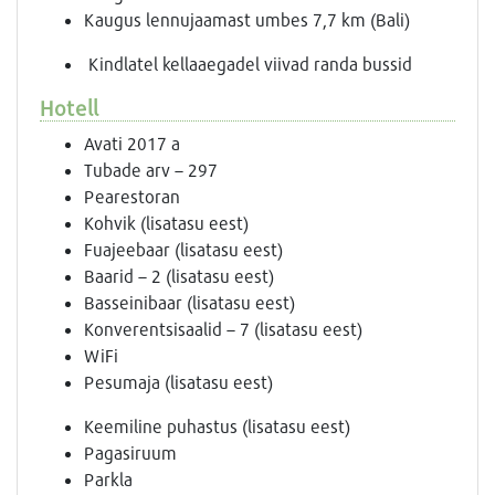
Kaugus lennujaamast umbes 7,7 km (Bali)
Kindlatel kellaaegadel viivad randa bussid
Hotell
Avati 2017 a
Tubade arv – 297
Pearestoran
Kohvik (lisatasu eest)
Fuajeebaar (lisatasu eest)
Baarid – 2 (lisatasu eest)
Basseinibaar (lisatasu eest)
Konverentsisaalid – 7 (lisatasu eest)
WiFi
Pesumaja (lisatasu eest)
Keemiline puhastus (lisatasu eest)
Pagasiruum
Parkla