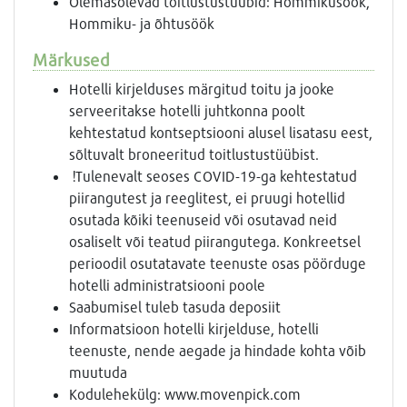
Olemasolevad toitlustustüübid: Hommikusöök,
Hommiku- ja õhtusöök
Märkused
Hotelli kirjelduses märgitud toitu ja jooke
serveeritakse hotelli juhtkonna poolt
kehtestatud kontseptsiooni alusel lisatasu eest,
sõltuvalt broneeritud toitlustustüübist.
!Tulenevalt seoses COVID-19-ga kehtestatud
piirangutest ja reeglitest, ei pruugi hotellid
osutada kõiki teenuseid või osutavad neid
osaliselt või teatud piirangutega. Konkreetsel
perioodil osutatavate teenuste osas pöörduge
hotelli administratsiooni poole
Saabumisel tuleb tasuda deposiit
Informatsioon hotelli kirjelduse, hotelli
teenuste, nende aegade ja hindade kohta võib
muutuda
Kodulehekülg: www.movenpick.com