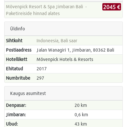
2045 €
Mövenpick Resort & Spa Jimbaran Bali -
Paketireiside hinnad alates
Üldinfo
Sihtkoht
Indoneesia, Bali saar
Postiaadress
Jalan Wanagiri 1, Jimbaran, 80362 Bali
Hotellikett
Mövenpick Hotels & Resorts
Ehitatud
2017
Numbritube
297
Kaugus asumitest
Denpasar:
20 km
Jimbaran:
0,6 km
Ubud:
43 km