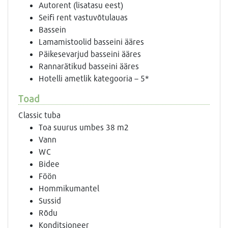
Autorent (lisatasu eest)
Seifi rent vastuvõtulauas
Bassein
Lamamistoolid basseini ääres
Päikesevarjud basseini ääres
Rannarätikud basseini ääres
Hotelli ametlik kategooria – 5*
Toad
Classic tuba
Toa suurus umbes 38 m2
Vann
WC
Bidee
Föön
Hommikumantel
Sussid
Rõdu
Konditsioneer