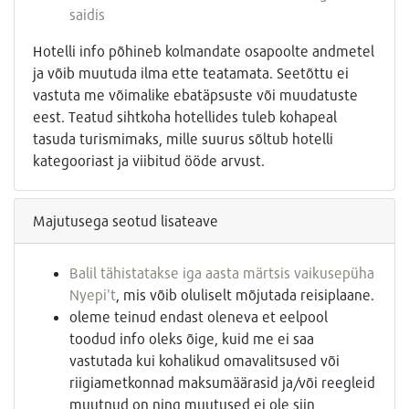
saidis
Hotelli info põhineb kolmandate osapoolte andmetel
ja võib muutuda ilma ette teatamata. Seetõttu ei
vastuta me võimalike ebatäpsuste või muudatuste
eest. Teatud sihtkoha hotellides tuleb kohapeal
tasuda turismimaks, mille suurus sõltub hotelli
kategooriast ja viibitud ööde arvust.
Majutusega seotud lisateave
Balil tähistatakse iga aasta märtsis vaikusepüha
Nyepi't
, mis võib oluliselt mõjutada reisiplaane.
oleme teinud endast oleneva et eelpool
toodud info oleks õige, kuid me ei saa
vastutada kui kohalikud omavalitsused või
riigiametkonnad maksumäärasid ja/või reegleid
muutnud on ning muutused ei ole siin