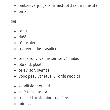
päikesevarjud ja lamamistoolid rannas: tasuta
oma
Toas
rõdu
dušš
föön: olemas
toateenindus: tasuline
tee ja kohvi valmistamise võimalus
põrand: plaat
televiisor: olemas
voodipesu vahetus: 3 korda nädalas
konditsioneer: üld
seif: toas, tasuta
tubade koristamine: igapäevaselt
minibaar