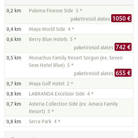
0,2 km
Paloma Finesse Side 5 *
1050 €
paketireisid alates
0,4 km
Maya World Side 4 *
0,6 km
Berry Blue Hotels 5 *
742 €
paketireisid alates
0,5 km
Monachus Family Resort Sorgun (ex. Seven
Seas Hotel Blue) 5 *
655 €
paketireisid alates
0,7 km
Maya Golf Hotel 2 *
0,8 km
LABRANDA Excelsior Side 4 *
0,7 km
Asteria Collection Side (ex. Amara Family
Resort) 5 *
0,8 km
Serra Park 4 *