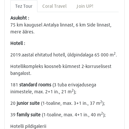
Tez Tour
Coral Travel
Join UP!
Asukoht :
75 km kaugusel Antalya linnast, 6 km Side linnast,
mere ääres.
Hotell :
2
2019.aastal ehitatud hotell, üldpindalaga 65 000 m
.
Hotellikompleks koosneb kümnest 2-korruselisest
bangalost.
181
standard rooms
(3 tuba erivajadusega
2
inimestele, max. 2+1 in., 21 m
);
2
20
junior suite
(1-toaline, max. 3+1 in., 37 m
);
2
39
family suite
(1-toaline, max. 4+1 in., 40 m
);
Hotelli pildigalerii