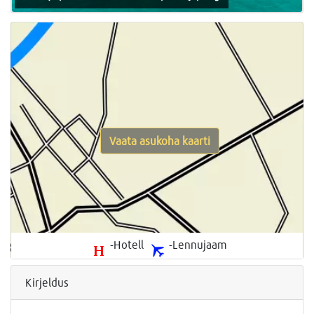
Vaata asukoha kaarti
-Hotell
-Lennujaam
Kirjeldus