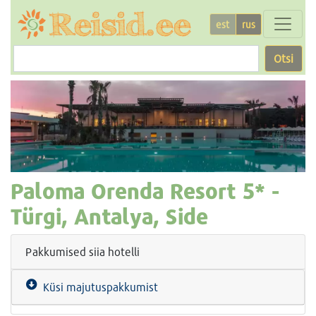
est
rus
Otsi
Paloma Orenda Resort
5* -
Türgi, Antalya, Side
Pakkumised siia hotelli
Küsi majutuspakkumist