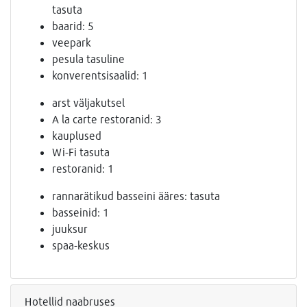
tasuta
baarid: 5
veepark
pesula tasuline
konverentsisaalid: 1
arst väljakutsel
A la carte restoranid: 3
kauplused
Wi-Fi tasuta
restoranid: 1
rannarätikud basseini ääres: tasuta
basseinid: 1
juuksur
spaa-keskus
Hotellid naabruses