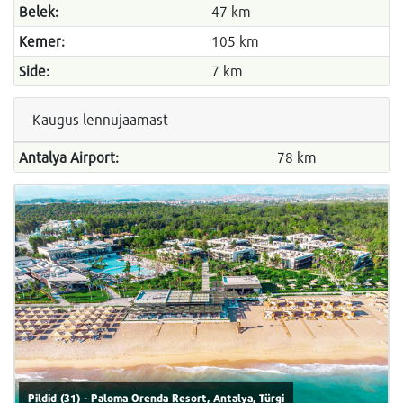
Belek:
47 km
Kemer:
105 km
Side:
7 km
Kaugus lennujaamast
Antalya Airport:
78 km
Pildid (31) - Paloma Orenda Resort, Antalya, Türgi