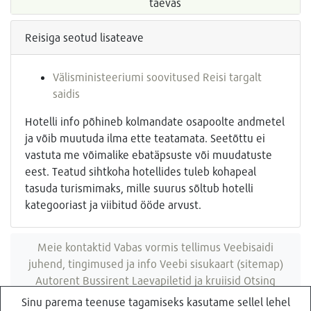
taevas
Reisiga seotud lisateave
Välisministeeriumi soovitused Reisi targalt
saidis
Hotelli info põhineb kolmandate osapoolte andmetel
ja võib muutuda ilma ette teatamata. Seetõttu ei
vastuta me võimalike ebatäpsuste või muudatuste
eest. Teatud sihtkoha hotellides tuleb kohapeal
tasuda turismimaks, mille suurus sõltub hotelli
kategooriast ja viibitud ööde arvust.
Meie kontaktid
Vabas vormis tellimus
Veebisaidi
juhend, tingimused ja info
Veebi sisukaart (sitemap)
Autorent
Bussirent
Laevapiletid ja kruiisid
Otsing
veebisaidist
Sinu parema teenuse tagamiseks kasutame sellel lehel