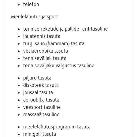
telefon
Meelelahutus ja sport
tennise reketide ja pallide rent tasuline
lauatennis tasuta
türgi saun (hammam) tasuta
vesiaeroobika tasuta
tenniseväljak tasuta
tenniseväljaku valgustus tasuline
piljard tasuta
diskoteek tasuta
jõusaal tasuta
aeroobika tasuta
veesport tasuline
massaaž tasuline
meelelahutusprogramm tasuta
minigolf tasuta