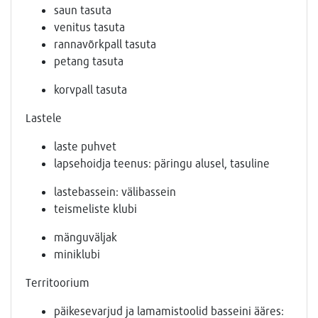
saun tasuta
venitus tasuta
rannavõrkpall tasuta
petang tasuta
korvpall tasuta
Lastele
laste puhvet
lapsehoidja teenus: päringu alusel, tasuline
lastebassein: välibassein
teismeliste klubi
mänguväljak
miniklubi
Territoorium
päikesevarjud ja lamamistoolid basseini ääres: