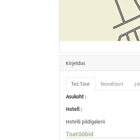
Kirjeldus
Tez Tour
Novatours
Jo
Asukoht :
Hotell :
Hotelli pildigalerii
Toatüübid