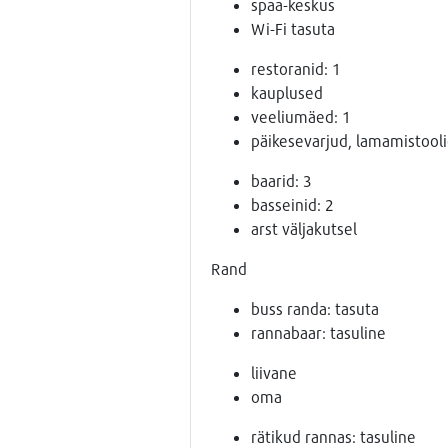
spaa-keskus
Wi-Fi tasuta
restoranid: 1
kauplused
veeliumäed: 1
päikesevarjud, lamamistoolid
baarid: 3
basseinid: 2
arst väljakutsel
Rand
buss randa: tasuta
rannabaar: tasuline
liivane
oma
rätikud rannas: tasuline