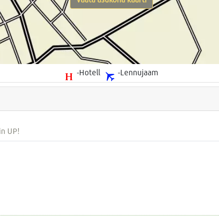
-Hotell
-Lennujaam
in UP!