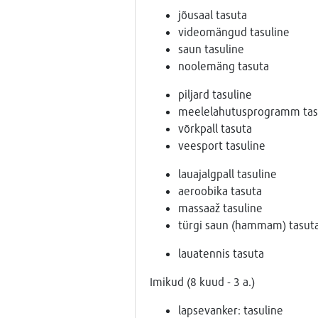
jõusaal tasuta
videomängud tasuline
saun tasuline
noolemäng tasuta
piljard tasuline
meelelahutusprogramm tas
võrkpall tasuta
veesport tasuline
lauajalgpall tasuline
aeroobika tasuta
massaaž tasuline
türgi saun (hammam) tasut
lauatennis tasuta
Imikud (8 kuud - 3 a.)
lapsevanker: tasuline