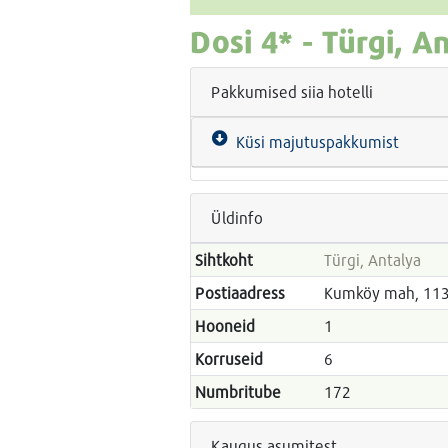
Dosi
4* -
Türgi, An
Pakkumised siia hotelli
Küsi majutuspakkumist
Üldinfo
Sihtkoht
Türgi, Antalya
Postiaadress
Kumköy mah, 1132
Hooneid
1
Korruseid
6
Numbritube
172
Kaugus asumitest