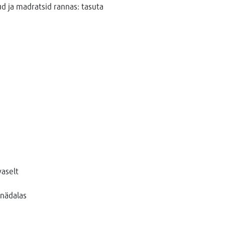
d ja madratsid rannas: tasuta
aselt
 nädalas