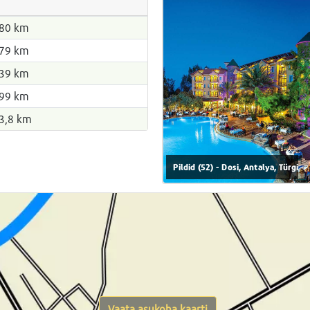
80 km
79 km
39 km
99 km
3,8 km
Pildid (52) - Dosi, Antalya, Türgi
Vaata asukoha kaarti