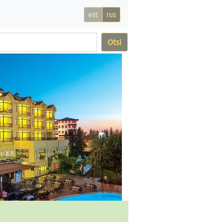
est
rus
Otsi