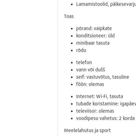
Lamamistoolid, päikesevarju
Toas
põrand: vaipkate
konditsioneer: üld
minibaar tasuta
rõdu
telefon
vann või dušš
seif: vastuvõtus, tasuline
föön: olemas
Internet: Wi-Fi, tasuta
tubade koristamine: igapäev
televiisor: olemas
voodipesu vahetus: 2 korda
Meelelahutus ja sport