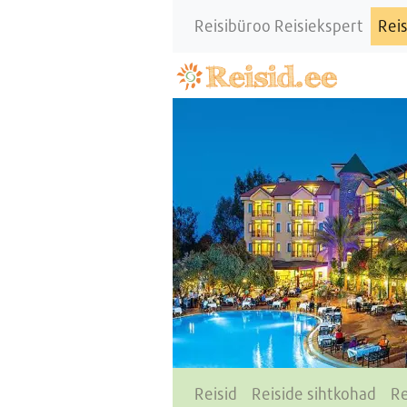
Reisibüroo Reisiekspert
Reis
Reisid
Reiside sihtkohad
Re