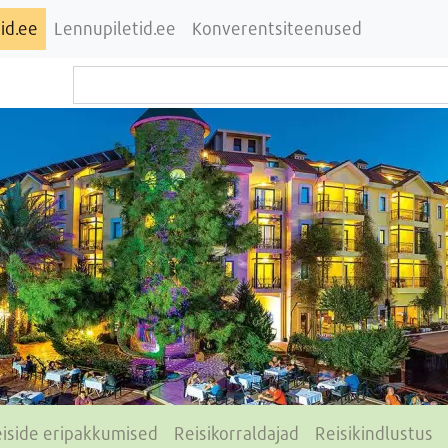
id.ee
Lennupiletid.ee
Konverentsiteenused
iside eripakkumised
Reisikorraldajad
Reisikindlustus