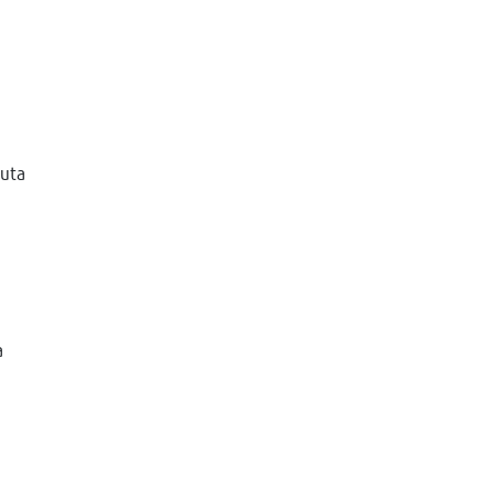
uta
a