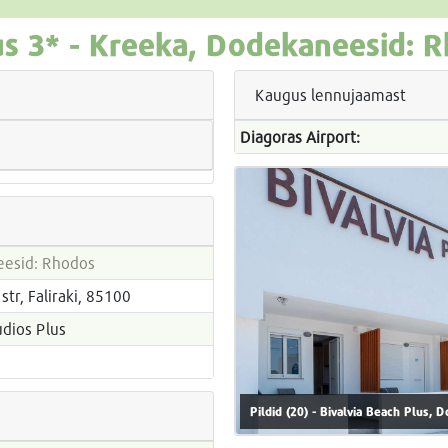
us
3* -
Kreeka, Dodekaneesid: Rh
Kaugus lennujaamast
Diagoras Airport:
eesid: Rhodos
tr, Faliraki, 85100
udios Plus
Pildid (20) - Bivalvia Beach Plus,