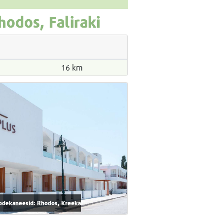
odos, Faliraki
16 km
 Dodekaneesid: Rhodos, Kreeka