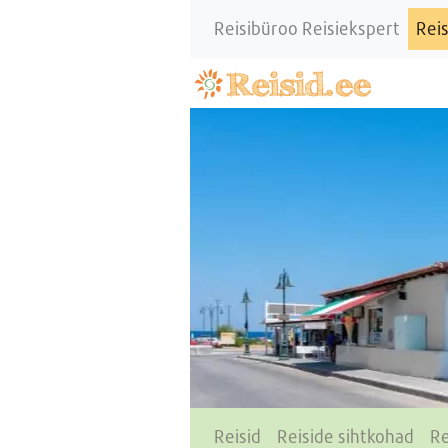
Reisibüroo Reisiekspert
Reis
Reisid
Reiside sihtkohad
Re