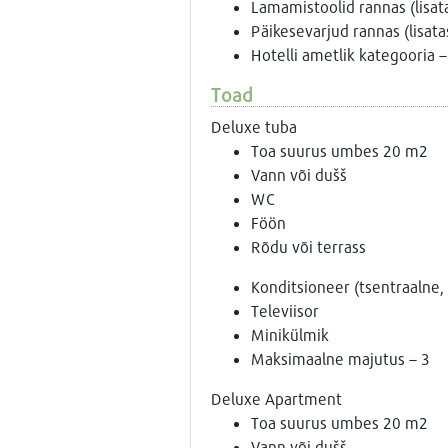
Lamamistoolid rannas (lisat
Päikesevarjud rannas (lisata
Hotelli ametlik kategooria –
Toad
Deluxe tuba
Toa suurus umbes 20 m2
Vann või dušš
WC
Föön
Rõdu või terrass
Konditsioneer (tsentraalne, 
Televiisor
Minikülmik
Maksimaalne majutus – 3
Deluxe Apartment
Toa suurus umbes 20 m2
Vann või dušš