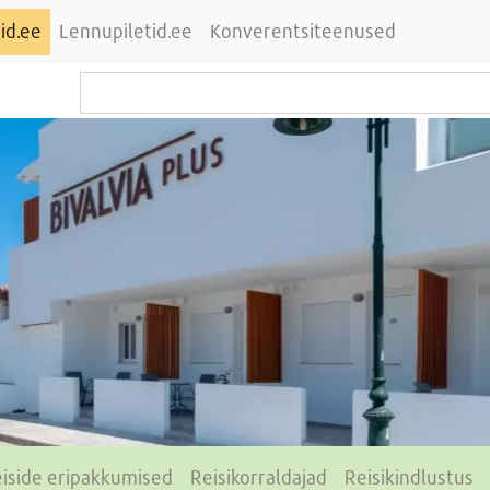
id.ee
Lennupiletid.ee
Konverentsiteenused
iside eripakkumised
Reisikorraldajad
Reisikindlustus