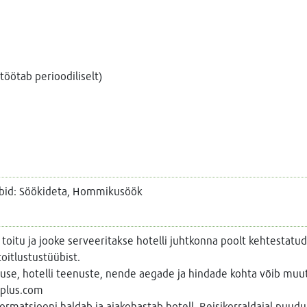
töötab perioodiliselt)
übid: Söökideta, Hommikusöök
 toitu ja jooke serveeritakse hotelli juhtkonna poolt kehtestatud
toitlustustüübist.
lduse, hotelli teenuste, nende aegade ja hindade kohta võib muu
aplus.com
nformatsiooni haldab ja ajakohastab hotell. Reisikorraldajal puu