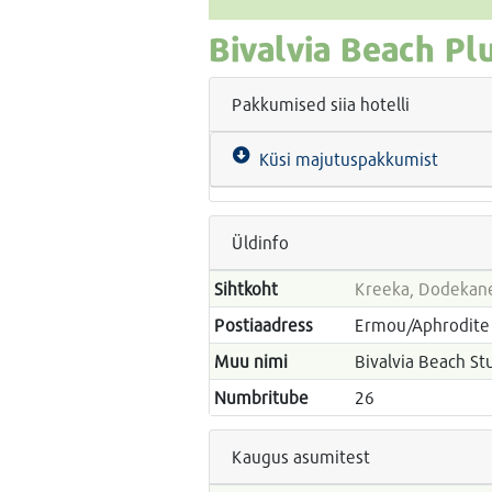
Bivalvia Beach Pl
Pakkumised siia hotelli
Küsi majutuspakkumist
Üldinfo
Sihtkoht
Kreeka, Dodekan
Postiaadress
Ermou/Aphrodite s
Muu nimi
Bivalvia Beach St
Numbritube
26
Kaugus asumitest