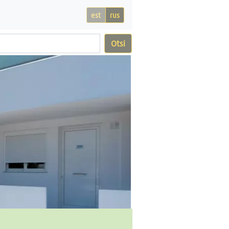
est
rus
Otsi