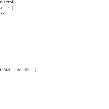
asu eest)
su eest)
 3*
töötab perioodiliselt)