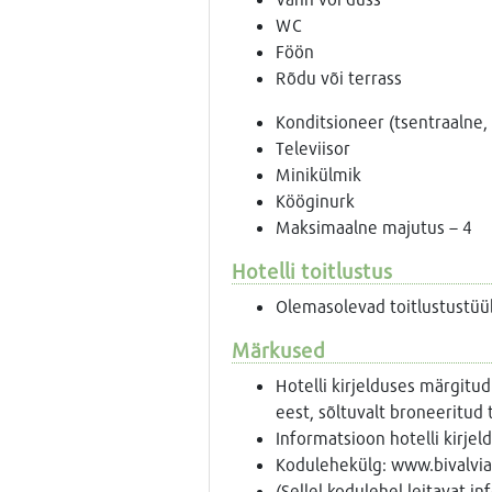
WC
Föön
Rõdu või terrass
Konditsioneer (tsentraalne, 
Televiisor
Minikülmik
Kööginurk
Maksimaalne majutus – 4
Hotelli toitlustus
Olemasolevad toitlustustü
Märkused
Hotelli kirjelduses märgitud
eest, sõltuvalt broneeritud 
Informatsioon hotelli kirje
Kodulehekülg: www.bivalvi
(Sellel kodulehel leitavat i