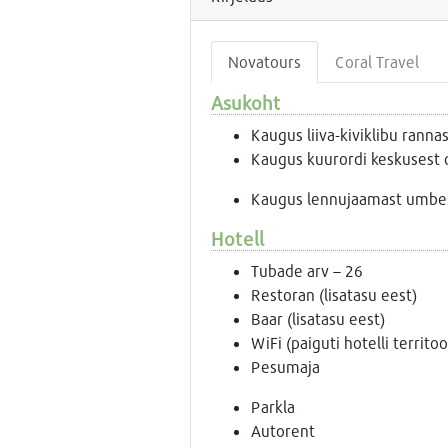
Novatours
Coral Travel
Asukoht
Kaugus liiva-kiviklibu rann
Kaugus kuurordi keskusest
Kaugus lennujaamast umbe
Hotell
Tubade arv – 26
Restoran (lisatasu eest)
Baar (lisatasu eest)
WiFi (paiguti hotelli territoo
Pesumaja
Parkla
Autorent