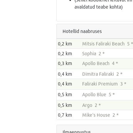
avaldatud teabe kohta)
Hotellid naabruses
0,2 km
Mitsis Faliraki Beach 5 
0,2 km
Sophia 2 *
0,3 km
Apollo Beach 4 *
0,4 km
Dimitra Faliraki 2 *
0,4 km
Faliraki Premium 3 *
0,5 km
Apollo Blue 5 *
0,5 km
Argo 2 *
0,7 km
Mike's House 2 *
Ilmaennustus