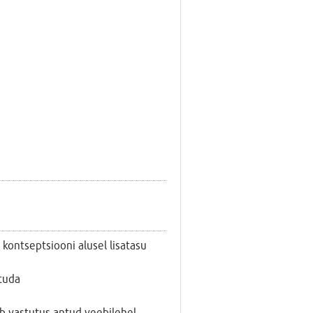
 kontseptsiooni alusel lisatasu
tuda
dub vastutus antud veebilehel