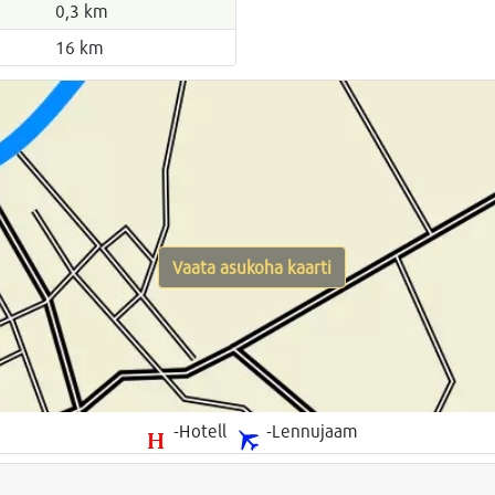
0,3 km
16 km
Vaata asukoha kaarti
-Hotell
-Lennujaam