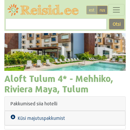
est
rus
Otsi
Aloft Tulum
4* -
Mehhiko,
Riviera Maya, Tulum
Pakkumised siia hotelli
Küsi majutuspakkumist