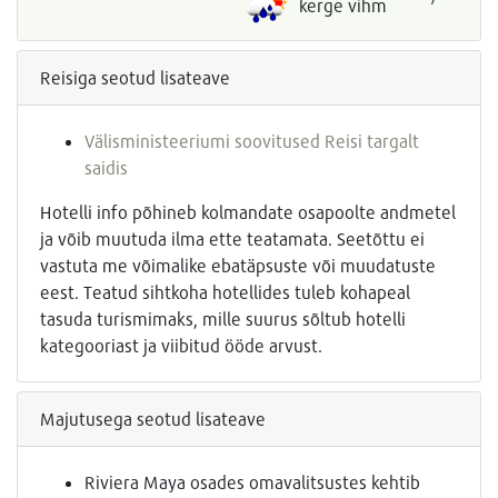
kerge vihm
Reisiga seotud lisateave
Välisministeeriumi soovitused Reisi targalt
saidis
Hotelli info põhineb kolmandate osapoolte andmetel
ja võib muutuda ilma ette teatamata. Seetõttu ei
vastuta me võimalike ebatäpsuste või muudatuste
eest. Teatud sihtkoha hotellides tuleb kohapeal
tasuda turismimaks, mille suurus sõltub hotelli
kategooriast ja viibitud ööde arvust.
Majutusega seotud lisateave
Riviera Maya osades omavalitsustes kehtib