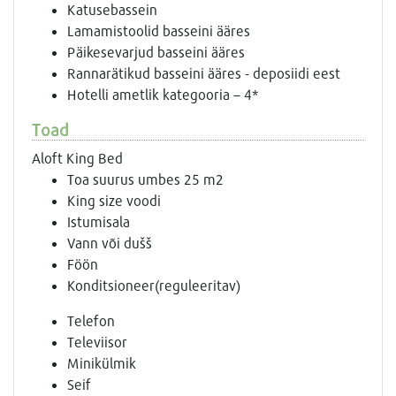
Katusebassein
Lamamistoolid basseini ääres
Päikesevarjud basseini ääres
Rannarätikud basseini ääres - deposiidi eest
Hotelli ametlik kategooria – 4*
Toad
Aloft King Bed
Toa suurus umbes 25 m2
King size voodi
Istumisala
Vann või dušš
Föön
Konditsioneer(reguleeritav)
Telefon
Televiisor
Minikülmik
Seif