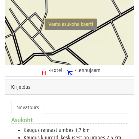
Vaata asukoha kaarti
-Hotell
-Lennujaam
Kirjeldus
Novatours
Asukoht
Kaugus rannast umbes 1,7 km
Kaugus kuurordi keskusest on umbes 2,5 km