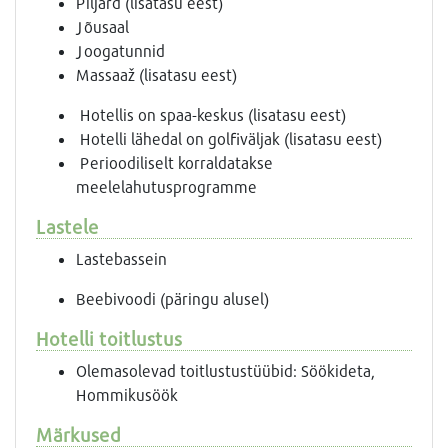
Piljard (lisatasu eest)
Jõusaal
Joogatunnid
Massaaž (lisatasu eest)
Hotellis on spaa-keskus (lisatasu eest)
Hotelli lähedal on golfiväljak (lisatasu eest)
Perioodiliselt korraldatakse
meelelahutusprogramme
Lastele
Lastebassein
Beebivoodi (päringu alusel)
Hotelli toitlustus
Olemasolevad toitlustustüübid: Söökideta,
Hommikusöök
Märkused