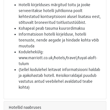
Hotelli kirjelduses märgitud toitu ja jooke
serveeritakse hotelli juhtkonna poolt
kehtestatud kontseptsiooni alusel lisatasu eest,
sõltuvalt broneeritud toitlustustüübist.
Kohapeal peab tasuma kuurordimaksu
Informatsioon hotelli kirjelduse, hotelli
teenuste, nende aegade ja hindade kohta võib
muutuda
Kodulehekülg:
www.marriott.co.uk/hotels/travel/tuyal-aloft-
tulum
(Sellel kodulehel leitavat informatsiooni haldab
ja ajakohastab hotell. Reisikorraldajal puudub
vastutus antud veebilehel avaldatud teabe
kohta)
Hotellid naabruses