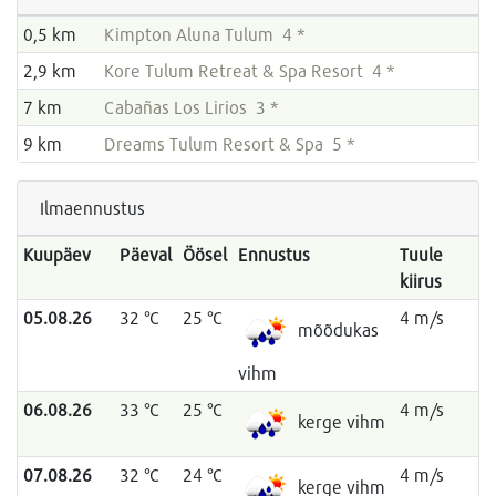
0,5 km
Kimpton Aluna Tulum 4 *
2,9 km
Kore Tulum Retreat & Spa Resort 4 *
7 km
Cabañas Los Lirios 3 *
9 km
Dreams Tulum Resort & Spa 5 *
Ilmaennustus
Kuupäev
Päeval
Öösel
Ennustus
Tuule
kiirus
05.08.26
32 °C
25 °C
4 m/s
mõõdukas
vihm
06.08.26
33 °C
25 °C
4 m/s
kerge vihm
07.08.26
32 °C
24 °C
4 m/s
kerge vihm