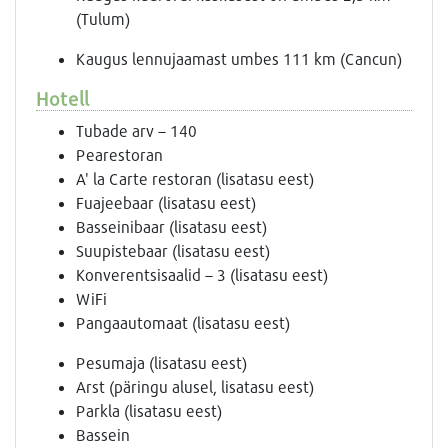
(Tulum)
Kaugus lennujaamast umbes 111 km (Cancun)
Hotell
Tubade arv – 140
Pearestoran
A' la Carte restoran (lisatasu eest)
Fuajeebaar (lisatasu eest)
Basseinibaar (lisatasu eest)
Suupistebaar (lisatasu eest)
Konverentsisaalid – 3 (lisatasu eest)
WiFi
Pangaautomaat (lisatasu eest)
Pesumaja (lisatasu eest)
Arst (päringu alusel, lisatasu eest)
Parkla (lisatasu eest)
Bassein