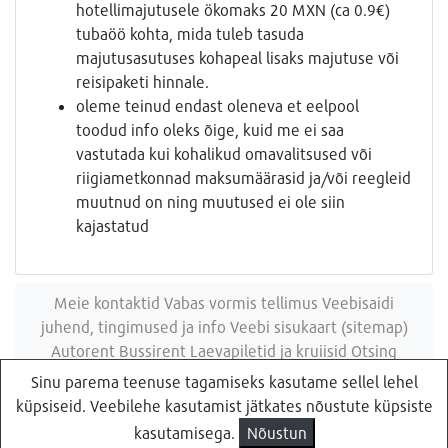
hotellimajutusele ökomaks 20 MXN (ca 0.9€)
tubaöö kohta, mida tuleb tasuda
majutusasutuses kohapeal lisaks majutuse või
reisipaketi hinnale.
oleme teinud endast oleneva et eelpool
toodud info oleks õige, kuid me ei saa
vastutada kui kohalikud omavalitsused või
riigiametkonnad maksumäärasid ja/või reegleid
muutnud on ning muutused ei ole siin
kajastatud
Meie kontaktid
Vabas vormis tellimus
Veebisaidi
juhend, tingimused ja info
Veebi sisukaart (sitemap)
Autorent
Bussirent
Laevapiletid ja kruiisid
Otsing
veebisaidist
Sinu parema teenuse tagamiseks kasutame sellel lehel
küpsiseid. Veebilehe kasutamist jätkates nõustute küpsiste
Küsi pakkumist
Reisibüroo Reisiekspert, Roosikrantsi 8B Tallinn, Eesti
kasutamisega.
Nõustun
- e-post: ebyroo[ät]reisid.ee - telefon:
610 8600