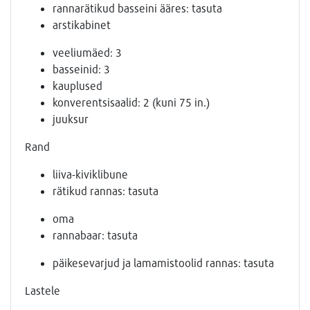
rannarätikud basseini ääres: tasuta
arstikabinet
veeliumäed: 3
basseinid: 3
kauplused
konverentsisaalid: 2 (kuni 75 in.)
juuksur
Rand
liiva-kiviklibune
rätikud rannas: tasuta
oma
rannabaar: tasuta
päikesevarjud ja lamamistoolid rannas: tasuta
Lastele