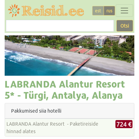
est
rus
Otsi
LABRANDA Alantur Resort
5* -
Türgi, Antalya, Alanya
Pakkumised siia hotelli
724 €
LABRANDA Alantur Resort - Paketireiside
hinnad alates