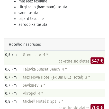
massaaž tasuline
türgi saun (hammam) tasuta
saun tasuta
piljard tasuline
aeroobika tasuta
Hotellid naabruses
0,5 km
Green Life 4 *
547 €
paketireisid alates
0,6 km
Taluyka Sunset Beach 4 *
0,7 km
Max Nova Hotel (ex Bin Billa Hotel) 3 *
0,7 km
SevkiBey 2 *
0,7 km
Akropol 4 *
0,8 km
Michell Hotel & Spa 5 *
700 €
paketireisid alates