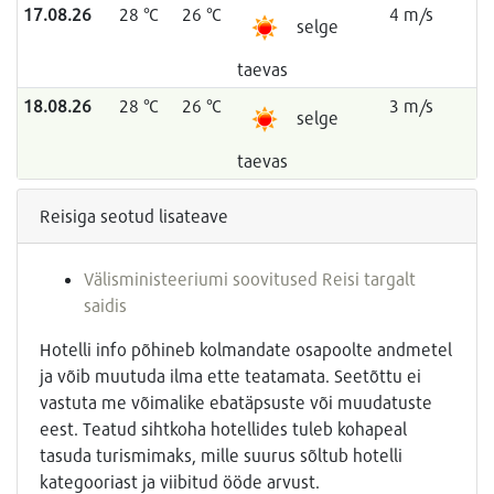
17.08.26
28 °C
26 °C
4 m/s
selge
taevas
18.08.26
28 °C
26 °C
3 m/s
selge
taevas
Reisiga seotud lisateave
Välisministeeriumi soovitused Reisi targalt
saidis
Hotelli info põhineb kolmandate osapoolte andmetel
ja võib muutuda ilma ette teatamata. Seetõttu ei
vastuta me võimalike ebatäpsuste või muudatuste
eest. Teatud sihtkoha hotellides tuleb kohapeal
tasuda turismimaks, mille suurus sõltub hotelli
kategooriast ja viibitud ööde arvust.