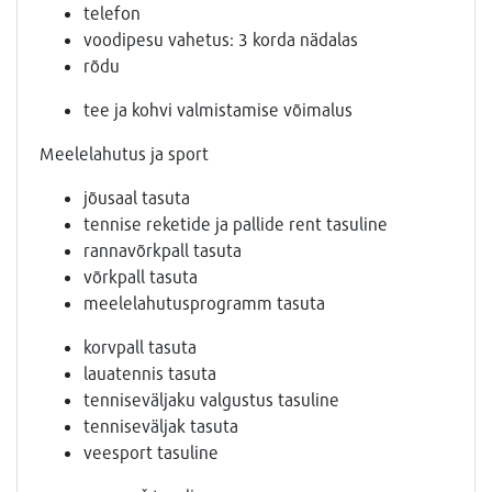
telefon
voodipesu vahetus: 3 korda nädalas
rõdu
tee ja kohvi valmistamise võimalus
Meelelahutus ja sport
jõusaal tasuta
tennise reketide ja pallide rent tasuline
rannavõrkpall tasuta
võrkpall tasuta
meelelahutusprogramm tasuta
korvpall tasuta
lauatennis tasuta
tenniseväljaku valgustus tasuline
tenniseväljak tasuta
veesport tasuline