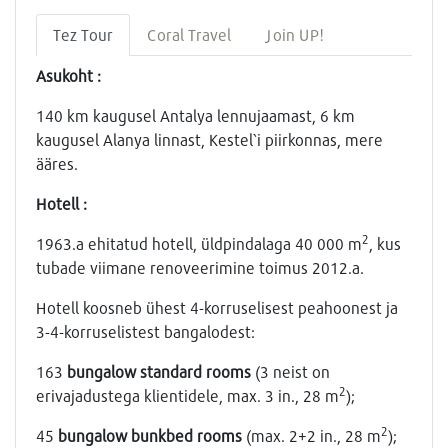
Tez Tour
Coral Travel
Join UP!
Asukoht :
140 km kaugusel Antalya lennujaamast, 6 km
kaugusel Alanya linnast, Kestel`i piirkonnas, mere
ääres.
Hotell :
2
1963.a ehitatud hotell, üldpindalaga 40 000 m
, kus
tubade viimane renoveerimine toimus 2012.a.
Hotell koosneb ühest 4-korruselisest peahoonest ja
3-4-korruselistest bangalodest:
163
bungalow standard rooms
(3 neist on
2
erivajadustega klientidele, max. 3 in., 28 m
);
2
45
bungalow bunkbed rooms
(max. 2+2 in., 28 m
);