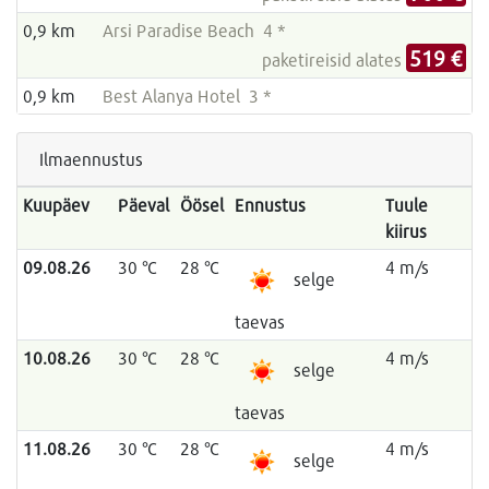
0,9 km
Arsi Paradise Beach 4 *
519 €
paketireisid alates
0,9 km
Best Alanya Hotel 3 *
Ilmaennustus
Kuupäev
Päeval
Öösel
Ennustus
Tuule
kiirus
09.08.26
30 °C
28 °C
4 m/s
selge
taevas
10.08.26
30 °C
28 °C
4 m/s
selge
taevas
11.08.26
30 °C
28 °C
4 m/s
selge