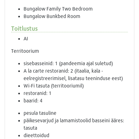
Bungalow Family Two Bedroom
Bungalow Bunkbed Room
Toitlustus
AI
Territoorium
sisebasseinid: 1 (pandeemia ajal suletud)
A la carte restoranid: 2 (itaalia, kala -
eelregistreerimisel, lisatasu teeninduse eest)
Wi-Fi tasuta (territooriumil)
restoranid: 1
baarid: 4
pesula tasuline
päikesevarjud ja lamamistoolid basseini ääres:
tasuta
dieettoidud