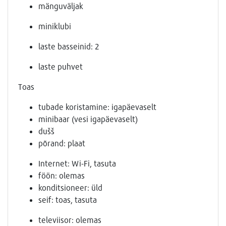
mänguväljak
miniklubi
laste basseinid: 2
laste puhvet
Toas
tubade koristamine: igapäevaselt
minibaar (vesi igapäevaselt)
dušš
põrand: plaat
Internet: Wi-Fi, tasuta
föön: olemas
konditsioneer: üld
seif: toas, tasuta
televiisor: olemas