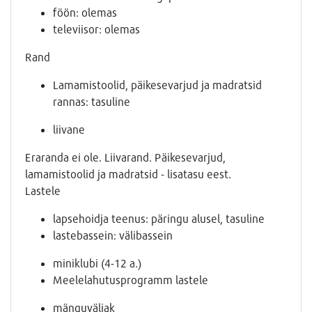
föön: olemas
televiisor: olemas
Rand
Lamamistoolid, päikesevarjud ja madratsid
rannas: tasuline
liivane
Eraranda ei ole. Liivarand. Päikesevarjud,
lamamistoolid ja madratsid - lisatasu eest.
Lastele
lapsehoidja teenus: päringu alusel, tasuline
lastebassein: välibassein
miniklubi (4-12 a.)
Meelelahutusprogramm lastele
mänguväljak