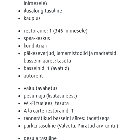
inimesele)
ilusalong tasuline
kauplus
restoranid: 1 (346 inimesele)
spaa-keskus
kondiitriäri
päikesevarjud, lamamistoolid ja madratsid
basseini ääres: tasuta
basseinid: 1 (avatud)
autorent
valuutavahetus
pesumaja (lisatasu eest)
Wi-Fi fuajees, tasuta
A la carte restoranid: 1
rannarätikud basseini ääres: tagatisega
parkla tasuline (Valveta. Piiratud arv kohti.)
pesula tasuline