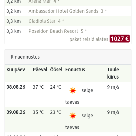
0,2 km
Arena Mar 4 *
0,2 km
Ambassador Hotel Golden Sands 3 *
0,3 km
Gladiola Star 4 *
0,3 km
Poseidon Beach Resort 5 *
1027 €
paketireisid alates
Ilmaennustus
Kuupäev
Päeval
Öösel
Ennustus
Tuule
kiirus
08.08.26
37 °C
24 °C
9 m/s
selge
taevas
09.08.26
35 °C
23 °C
9 m/s
selge
taevas