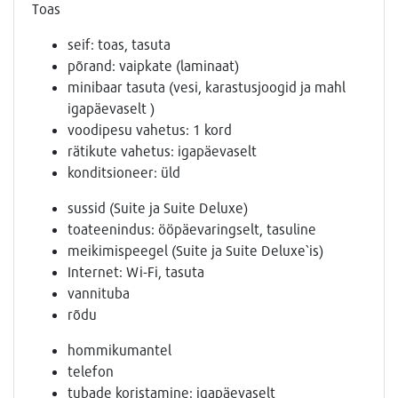
Toas
seif: toas, tasuta
põrand: vaipkate (laminaat)
minibaar tasuta (vesi, karastusjoogid ja mahl
igapäevaselt )
voodipesu vahetus: 1 kord
rätikute vahetus: igapäevaselt
konditsioneer: üld
sussid (Suite ja Suite Deluxe)
toateenindus: ööpäevaringselt, tasuline
meikimispeegel (Suite ja Suite Deluxe`is)
Internet: Wi-Fi, tasuta
vannituba
rõdu
hommikumantel
telefon
tubade koristamine: igapäevaselt