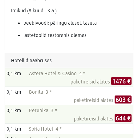
Imikud (8 kuud - 3 a.)
beebivoodi: päringu alusel, tasuta
lastetoolid restoranis olemas
Hotellid naabruses
0,1 km
Astera Hotel & Casino 4 *
1476 €
paketireisid alates
0,1 km
Bonita 3 *
603 €
paketireisid alates
0,1 km
Perunika 3 *
644 €
paketireisid alates
0,1 km
Sofia Hotel 4 *