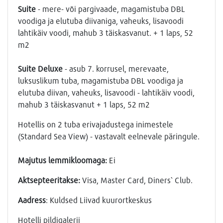
Suite
- mere- või pargivaade, magamistuba DBL
voodiga ja elutuba diivaniga, vaheuks, lisavoodi
lahtikäiv voodi, mahub 3 täiskasvanut. + 1 laps, 52
m2
Suite Deluxe
- asub 7. korrusel, merevaate,
luksuslikum tuba, magamistuba DBL voodiga ja
elutuba diivan, vaheuks, lisavoodi - lahtikäiv voodi,
mahub 3 täiskasvanut + 1 laps, 52 m2
Hotellis on 2 tuba erivajadustega inimestele
(Standard Sea View) - vastavalt eelnevale päringule.
Majutus lemmikloomaga:
Ei
Aktsepteeritakse:
Visa, Master Card, Diners` Club.
Aadress
: Kuldsed Liivad kuurortkeskus
Hotelli pildigalerii