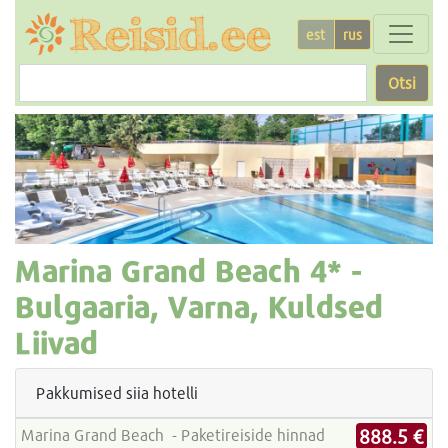
est
rus
Otsi
Marina Grand Beach
4* -
Bulgaaria, Varna, Kuldsed
Liivad
Pakkumised siia hotelli
888.5 €
Marina Grand Beach - Paketireiside hinnad