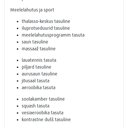
Meelelahutus ja sport
thalasso-keskus tasuline
iluprotseduurid tasuline
meelelahutusprogramm tasuta
saun tasuline
massaaž tasuline
lauatennis tasuta
piljard tasuline
aurusaun tasuline
jõusaal tasuta
aeroobika tasuta
soolakamber tasuline
squash tasuta
vesiaeroobika tasuta
kontrastne dušš tasuline