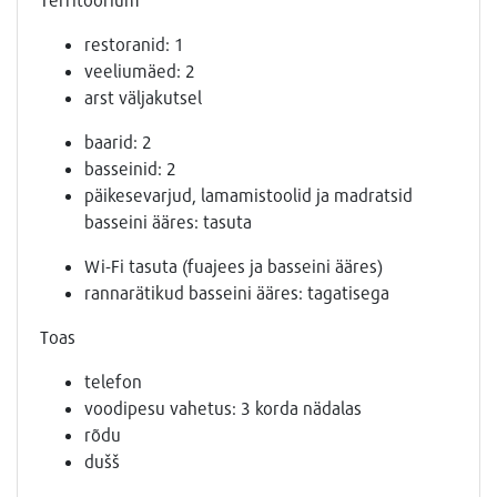
restoranid: 1
veeliumäed: 2
arst väljakutsel
baarid: 2
basseinid: 2
päikesevarjud, lamamistoolid ja madratsid
basseini ääres: tasuta
Wi-Fi tasuta (fuajees ja basseini ääres)
rannarätikud basseini ääres: tagatisega
Toas
telefon
voodipesu vahetus: 3 korda nädalas
rõdu
dušš