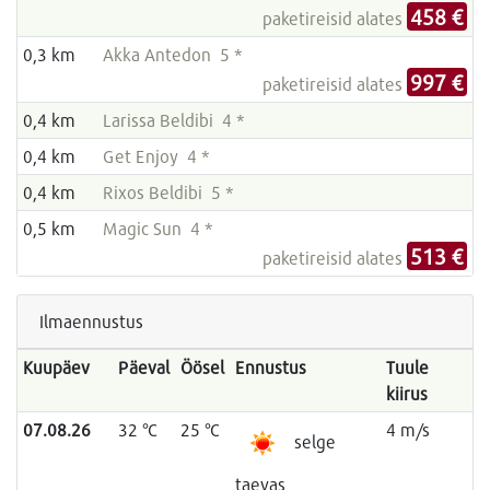
458 €
paketireisid alates
0,3 km
Akka Antedon 5 *
997 €
paketireisid alates
0,4 km
Larissa Beldibi 4 *
0,4 km
Get Enjoy 4 *
0,4 km
Rixos Beldibi 5 *
0,5 km
Magic Sun 4 *
513 €
paketireisid alates
Ilmaennustus
Kuupäev
Päeval
Öösel
Ennustus
Tuule
kiirus
07.08.26
32 °C
25 °C
4 m/s
selge
taevas