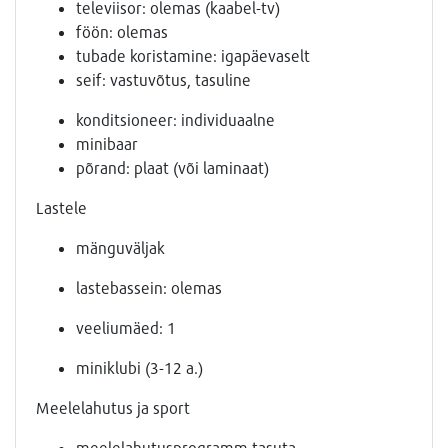
televiisor: olemas (kaabel-tv)
föön: olemas
tubade koristamine: igapäevaselt
seif: vastuvõtus, tasuline
konditsioneer: individuaalne
minibaar
põrand: plaat (või laminaat)
Lastele
mänguväljak
lastebassein: olemas
veeliumäed: 1
miniklubi (3-12 a.)
Meelelahutus ja sport
meelelahutusprogramm tasuta