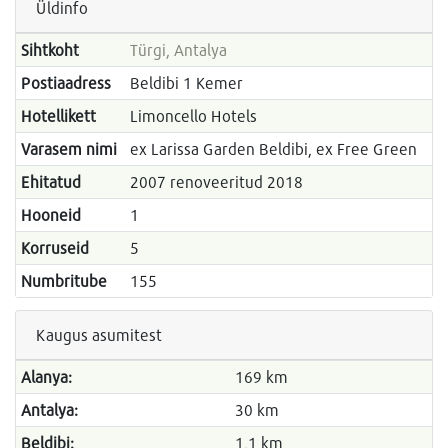
Üldinfo
Sihtkoht
Türgi, Antalya
Postiaadress
Beldibi 1 Kemer
Hotellikett
Limoncello Hotels
Varasem nimi
ex Larissa Garden Beldibi, ex Free Green
Ehitatud
2007 renoveeritud 2018
Hooneid
1
Korruseid
5
Numbritube
155
Kaugus asumitest
Alanya:
169 km
Antalya:
30 km
Beldibi:
1,1 km