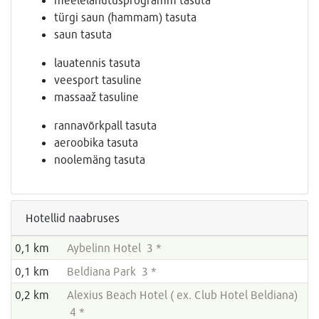
türgi saun (hammam) tasuta
saun tasuta
lauatennis tasuta
veesport tasuline
massaaž tasuline
rannavõrkpall tasuta
aeroobika tasuta
noolemäng tasuta
Hotellid naabruses
0,1 km
Aybelinn Hotel 3 *
0,1 km
Beldiana Park 3 *
0,2 km
Alexius Beach Hotel ( ex. Club Hotel Beldiana)
4 *