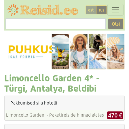
est
rus
Otsi
Limoncello Garden
4* -
Türgi, Antalya, Beldibi
Pakkumised siia hotelli
470 €
Limoncello Garden - Paketireiside hinnad alates