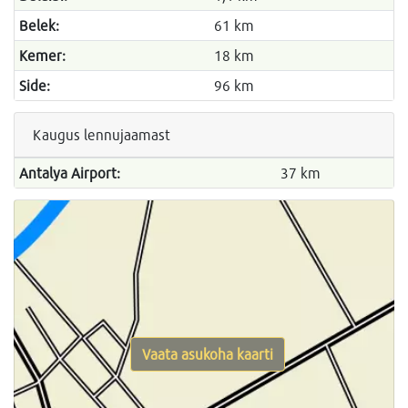
Belek:
61 km
Kemer:
18 km
Side:
96 km
Kaugus lennujaamast
Antalya Airport:
37 km
Vaata asukoha kaarti