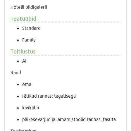
Hotelli pildigalerii
Toatüübid
Standard
Family
Toitlustus
AI
Rand
oma
rätikud rannas: tagatisega
kiviklibu
päikesevarjud ja lamamistoolid rannas: tasuta
Territoorium