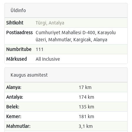
Üldinfo
Sihtkoht
Türgi, Antalya
Postiaadress
Cumhuriyet Mahallesi D-400, Karayolu
üzeri, Mahmutlar, Kargicak, Alanya
Numbritube
111
Märkused
All Inclusive
Kaugus asumitest
Alanya:
17 km
Antalya:
174 km
Belek:
135 km
Kemer:
181 km
Mahmutlar:
3,1 km