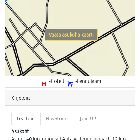
Vaata asukoha kaarti
-Hotell
-Lennujaam
Kirjeldus
Tez Tour
Novatours
Join UP!
Asukoht :
Asub 140 km kaugusel Antalya lennujaamast, 12 km