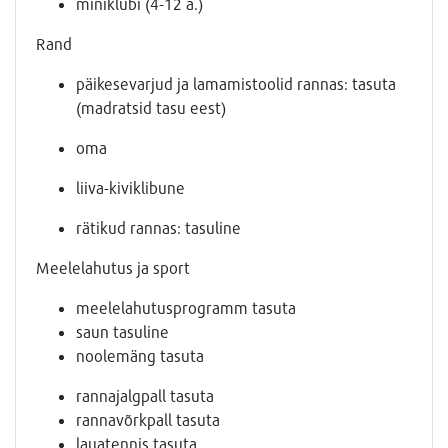
miniklubi (4-12 a.)
Rand
päikesevarjud ja lamamistoolid rannas: tasuta
(madratsid tasu eest)
oma
liiva-kiviklibune
rätikud rannas: tasuline
Meelelahutus ja sport
meelelahutusprogramm tasuta
saun tasuline
noolemäng tasuta
rannajalgpall tasuta
rannavõrkpall tasuta
lauatennis tasuta