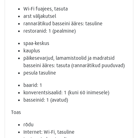
Wi-Fi fuajees, tasuta
arst väljakutsel
rannarätikud basseini ääres: tasuline
restoranid: 1 (pealmine)
spaa-keskus
kauplus
päikesevarjud, lamamistoolid ja madratsid
basseini ääres: tasuta (rannarätikud puuduvad)
pesula tasuline
baarid: 1
konverentsisaalid: 1 (kuni 60 inimesele)
basseinid: 1 (avatud)
Toas
rõdu
Internet: Wi-Fi, tasuline