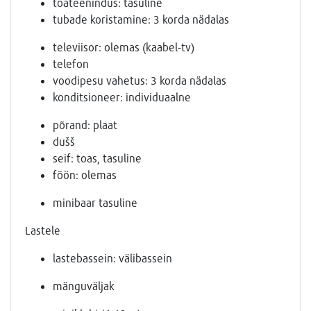
toateenindus: tasuline
tubade koristamine: 3 korda nädalas
televiisor: olemas (kaabel-tv)
telefon
voodipesu vahetus: 3 korda nädalas
konditsioneer: individuaalne
põrand: plaat
dušš
seif: toas, tasuline
föön: olemas
minibaar tasuline
Lastele
lastebassein: välibassein
mänguväljak