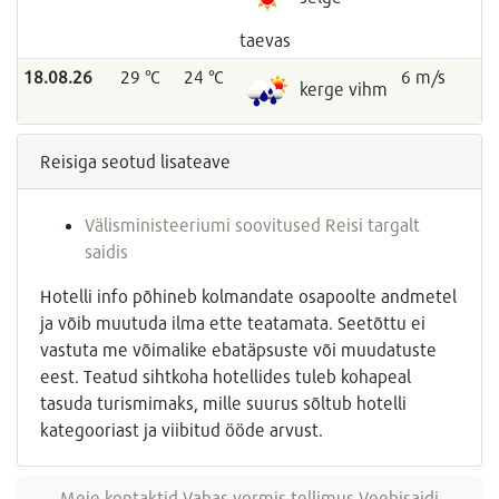
taevas
18.08.26
29 °C
24 °C
6 m/s
kerge vihm
Reisiga seotud lisateave
Välisministeeriumi soovitused Reisi targalt
saidis
Hotelli info põhineb kolmandate osapoolte andmetel
ja võib muutuda ilma ette teatamata. Seetõttu ei
vastuta me võimalike ebatäpsuste või muudatuste
eest. Teatud sihtkoha hotellides tuleb kohapeal
tasuda turismimaks, mille suurus sõltub hotelli
kategooriast ja viibitud ööde arvust.
Meie kontaktid
Vabas vormis tellimus
Veebisaidi