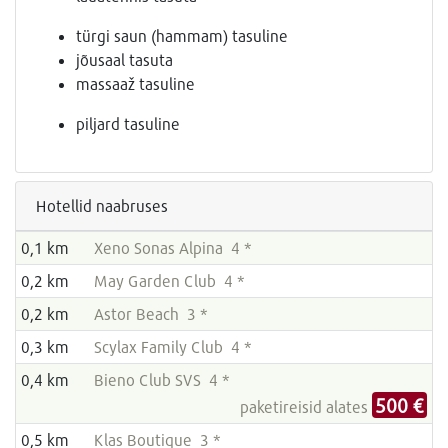
türgi saun (hammam) tasuline
jõusaal tasuta
massaaž tasuline
piljard tasuline
Hotellid naabruses
0,1 km
Xeno Sonas Alpina 4 *
0,2 km
May Garden Club 4 *
0,2 km
Astor Beach 3 *
0,3 km
Scylax Family Club 4 *
0,4 km
Bieno Club SVS 4 *
500 €
paketireisid alates
0,5 km
Klas Boutique 3 *