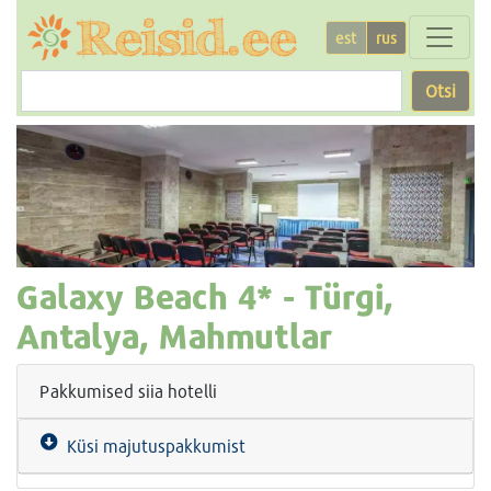
est
rus
Otsi
Galaxy Beach
4* -
Türgi,
Antalya, Mahmutlar
Pakkumised siia hotelli
Küsi majutuspakkumist