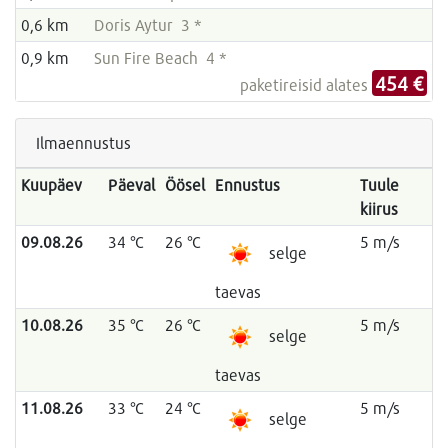
0,6 km
Doris Aytur 3 *
0,9 km
Sun Fire Beach 4 *
454 €
paketireisid alates
Ilmaennustus
Kuupäev
Päeval
Öösel
Ennustus
Tuule
kiirus
09.08.26
34 °C
26 °C
5 m/s
selge
taevas
10.08.26
35 °C
26 °C
5 m/s
selge
taevas
11.08.26
33 °C
24 °C
5 m/s
selge