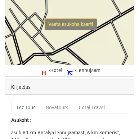
Vaata asukoha kaarti
-Hotell
-Lennujaam
Kirjeldus
Tez Tour
Novatours
Coral Travel
Asukoht :
asub 60 km Antalya lennujaamast, 6 km Kemerist,