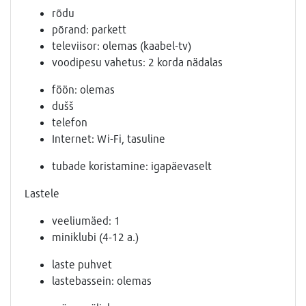
rõdu
põrand: parkett
televiisor: olemas (kaabel-tv)
voodipesu vahetus: 2 korda nädalas
föön: olemas
dušš
telefon
Internet: Wi-Fi, tasuline
tubade koristamine: igapäevaselt
Lastele
veeliumäed: 1
miniklubi (4-12 a.)
laste puhvet
lastebassein: olemas