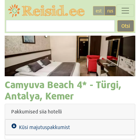
est
rus
Otsi
Camyuva Beach
4* -
Türgi,
Antalya, Kemer
Pakkumised siia hotelli
Küsi majutuspakkumist