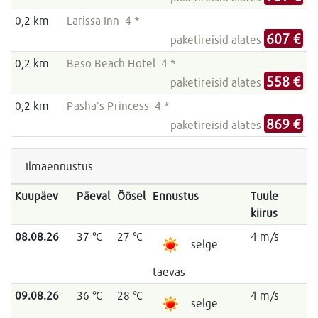
0,2 km
Larissa Inn 4 *
607 €
paketireisid alates
0,2 km
Beso Beach Hotel 4 *
558 €
paketireisid alates
0,2 km
Pasha's Princess 4 *
869 €
paketireisid alates
Ilmaennustus
Kuupäev
Päeval
Öösel
Ennustus
Tuule
kiirus
08.08.26
37 °C
27 °C
4 m/s
selge
taevas
09.08.26
36 °C
28 °C
4 m/s
selge