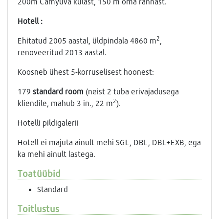
200m Camyuva külast, 150 m oma rannast.
Hotell :
2
Ehitatud 2005 aastal, üldpindala 4860 m
,
renoveeritud 2013 aastal.
Koosneb ühest 5-korruselisest hoonest:
179
standard room
(neist 2 tuba erivajadusega
2
kliendile, mahub 3 in., 22 m
).
Hotelli pildigalerii
Hotell ei majuta ainult mehi SGL, DBL, DBL+EXB, ega
ka mehi ainult lastega.
Toatüübid
Standard
Toitlustus