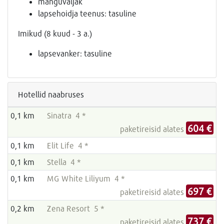
mänguväljak
lapsehoidja teenus: tasuline
Imikud (8 kuud - 3 a.)
lapsevanker: tasuline
Hotellid naabruses
0,1 km
Sinatra 4 *
604 €
paketireisid alates
0,1 km
Elit Life 4 *
0,1 km
Stella 4 *
0,1 km
MG White Liliyum 4 *
697 €
paketireisid alates
0,2 km
Zena Resort 5 *
737 €
paketireisid alates