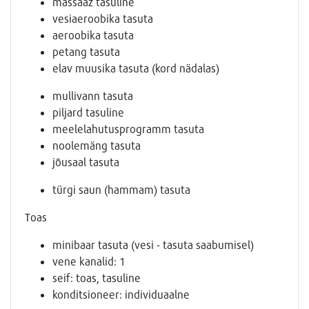
massaaž tasuline
vesiaeroobika tasuta
aeroobika tasuta
petang tasuta
elav muusika tasuta (kord nädalas)
mullivann tasuta
piljard tasuline
meelelahutusprogramm tasuta
noolemäng tasuta
jõusaal tasuta
türgi saun (hammam) tasuta
Toas
minibaar tasuta (vesi - tasuta saabumisel)
vene kanalid: 1
seif: toas, tasuline
konditsioneer: individuaalne