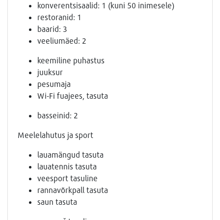
konverentsisaalid: 1 (kuni 50 inimesele)
restoranid: 1
baarid: 3
veeliumäed: 2
keemiline puhastus
juuksur
pesumaja
Wi-Fi fuajees, tasuta
basseinid: 2
Meelelahutus ja sport
lauamängud tasuta
lauatennis tasuta
veesport tasuline
rannavõrkpall tasuta
saun tasuta