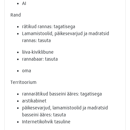
AI
Rand
rätikud rannas: tagatisega
Lamamistoolid, päikesevarjud ja madratsid
rannas: tasuta
liiva-kiviklibune
rannabaar: tasuta
oma
Territoorium
rannarätikud basseini ääres: tagatisega
arstikabinet
päikesevarjud, lamamistoolid ja madratsid
basseini ääres: tasuta
Internetikohvik tasuline