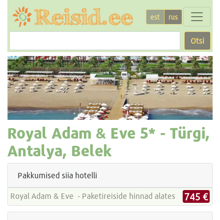
est
rus
Otsi
Royal Adam & Eve
5* -
Türgi,
Antalya, Belek
Pakkumised siia hotelli
745 €
Royal Adam & Eve - Paketireiside hinnad alates