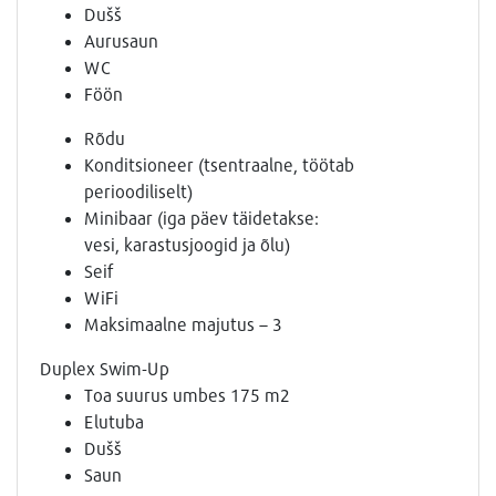
Dušš
Aurusaun
WC
Föön
Rõdu
Konditsioneer (tsentraalne, töötab
perioodiliselt)
Minibaar (iga päev täidetakse:
vesi, karastusjoogid ja õlu)
Seif
WiFi
Maksimaalne majutus – 3
Duplex Swim-Up
Toa suurus umbes 175 m2
Elutuba
Dušš
Saun