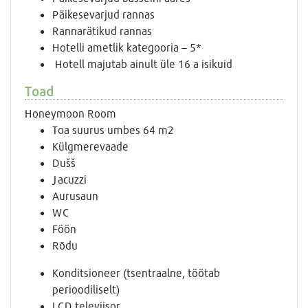
Päikesevarjud rannas
Rannarätikud rannas
Hotelli ametlik kategooria – 5*
Hotell majutab ainult üle 16 a isikuid
Toad
Honeymoon Room
Toa suurus umbes 64 m2
Külgmerevaade
Dušš
Jacuzzi
Aurusaun
WC
Föön
Rõdu
Konditsioneer (tsentraalne, töötab
perioodiliselt)
LCD televiisor