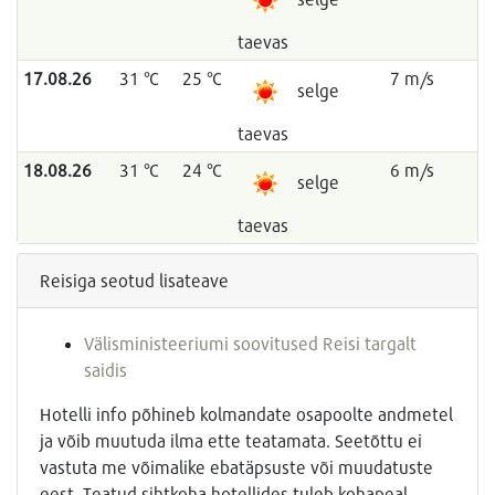
taevas
17.08.26
31 °C
25 °C
7 m/s
selge
taevas
18.08.26
31 °C
24 °C
6 m/s
selge
taevas
Reisiga seotud lisateave
Välisministeeriumi soovitused Reisi targalt
saidis
Hotelli info põhineb kolmandate osapoolte andmetel
ja võib muutuda ilma ette teatamata. Seetõttu ei
vastuta me võimalike ebatäpsuste või muudatuste
eest. Teatud sihtkoha hotellides tuleb kohapeal