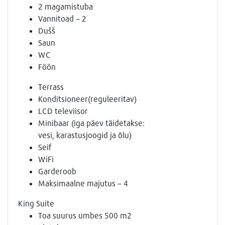
2 magamistuba
Vannitoad – 2
Dušš
Saun
WC
Föön
Terrass
Konditsioneer(reguleeritav)
LCD televiisor
Minibaar (iga päev täidetakse:
vesi, karastusjoogid ja õlu)
Seif
WiFi
Garderoob
Maksimaalne majutus – 4
King Suite
Toa suurus umbes 500 m2