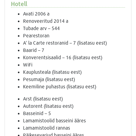
Hotell
Avati 2006 a
Renoveeritud 2014 a
Tubade arv – 544
Pearestoran
A' la Carte restoranid – 7 (lisatasu eest)
Baarid – 7
Konverentsisaalid – 16 (lisatasu eest)
WiFi
Kauplusteala (lisatasu eest)
Pesumaja (lisatasu eest)
Keemiline puhastus (lisatasu eest)
Arst (lisatasu eest)
Autorent (lisatasu eest)
Basseinid – 5
Lamamistoolid basseini ääres
Lamamistoolid rannas
Päikesevarjud basseini ääres