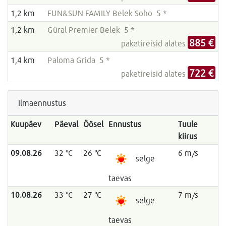
1,2 km
FUN&SUN FAMILY Belek Soho 5 *
1,2 km
Güral Premier Belek 5 *
885 €
paketireisid alates
1,4 km
Paloma Grida 5 *
722 €
paketireisid alates
Ilmaennustus
Kuupäev
Päeval
Öösel
Ennustus
Tuule
kiirus
09.08.26
32 °C
26 °C
6 m/s
selge
taevas
10.08.26
33 °C
27 °C
7 m/s
selge
taevas