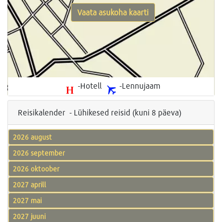
Vaata asukoha kaarti
-Hotell
-Lennujaam
Reisikalender - Lühikesed reisid (kuni 8 päeva)
2026 august
2026 september
2026 oktoober
2027 aprill
2027 mai
2027 juuni