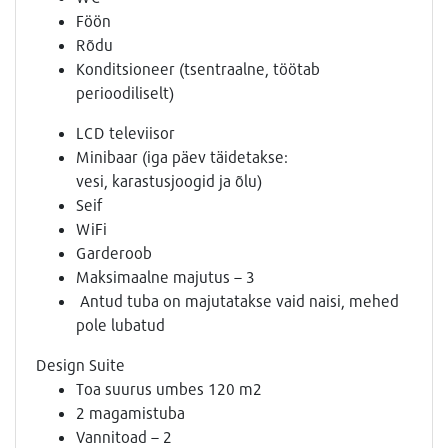
Föön
Rõdu
Konditsioneer (tsentraalne, töötab
perioodiliselt)
LCD televiisor
Minibaar (iga päev täidetakse:
vesi, karastusjoogid ja õlu)
Seif
WiFi
Garderoob
Maksimaalne majutus – 3
Antud tuba on majutatakse vaid naisi, mehed
pole lubatud
Design Suite
Toa suurus umbes 120 m2
2 magamistuba
Vannitoad – 2