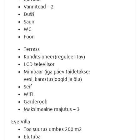
Vannitoad – 2
Dušš
Saun
WC
Föön
Terrass
Konditsioneer(reguleeritav)
LCD televiisor
Minibaar (iga päev täidetakse:
vesi, karastusjoogid ja õlu)
Seif
WiFi
Garderoob
Maksimaalne majutus – 3
Eve Villa
Toa suurus umbes 200 m2
Elutuba