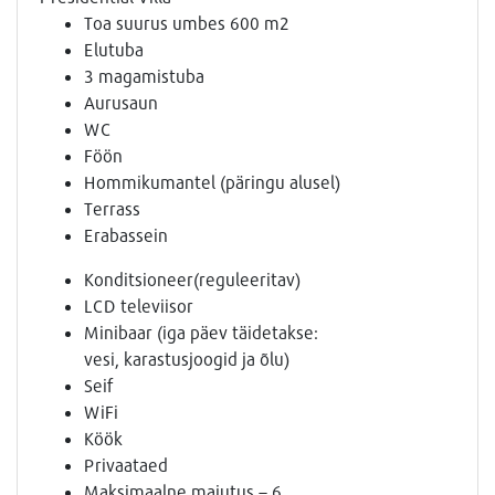
Toa suurus umbes 600 m2
Elutuba
3 magamistuba
Aurusaun
WC
Föön
Hommikumantel (päringu alusel)
Terrass
Erabassein
Konditsioneer(reguleeritav)
LCD televiisor
Minibaar (iga päev täidetakse:
vesi, karastusjoogid ja õlu)
Seif
WiFi
Köök
Privaataed
Maksimaalne majutus – 6