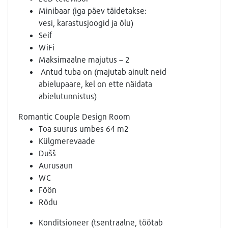
Minibaar (iga päev täidetakse:
vesi, karastusjoogid ja õlu)
Seif
WiFi
Maksimaalne majutus – 2
Antud tuba on (majutab ainult neid
abielupaare, kel on ette näidata
abielutunnistus)
Romantic Couple Design Room
Toa suurus umbes 64 m2
Külgmerevaade
Dušš
Aurusaun
WC
Föön
Rõdu
Konditsioneer (tsentraalne, töötab