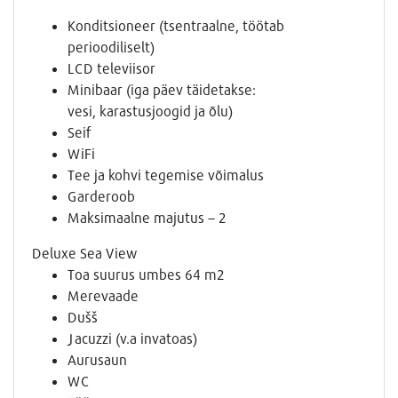
Konditsioneer (tsentraalne, töötab
perioodiliselt)
LCD televiisor
Minibaar (iga päev täidetakse:
vesi, karastusjoogid ja õlu)
Seif
WiFi
Tee ja kohvi tegemise võimalus
Garderoob
Maksimaalne majutus – 2
Deluxe Sea View
Toa suurus umbes 64 m2
Merevaade
Dušš
Jacuzzi (v.a invatoas)
Aurusaun
WC