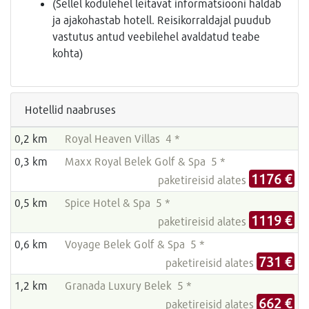
(Sellel kodulehel leitavat informatsiooni haldab
ja ajakohastab hotell. Reisikorraldajal puudub
vastutus antud veebilehel avaldatud teabe
kohta)
Hotellid naabruses
0,2 km
Royal Heaven Villas 4 *
0,3 km
Maxx Royal Belek Golf & Spa 5 *
1176 €
paketireisid alates
0,5 km
Spice Hotel & Spa 5 *
1119 €
paketireisid alates
0,6 km
Voyage Belek Golf & Spa 5 *
731 €
paketireisid alates
1,2 km
Granada Luxury Belek 5 *
662 €
paketireisid alates