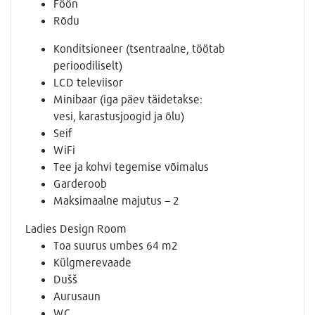
Föön
Rõdu
Konditsioneer (tsentraalne, töötab
perioodiliselt)
LCD televiisor
Minibaar (iga päev täidetakse:
vesi, karastusjoogid ja õlu)
Seif
WiFi
Tee ja kohvi tegemise võimalus
Garderoob
Maksimaalne majutus – 2
Ladies Design Room
Toa suurus umbes 64 m2
Külgmerevaade
Dušš
Aurusaun
WC