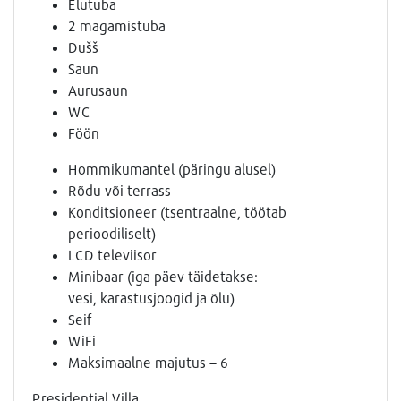
Elutuba
2 magamistuba
Dušš
Saun
Aurusaun
WC
Föön
Hommikumantel (päringu alusel)
Rõdu või terrass
Konditsioneer (tsentraalne, töötab
perioodiliselt)
LCD televiisor
Minibaar (iga päev täidetakse:
vesi, karastusjoogid ja õlu)
Seif
WiFi
Maksimaalne majutus – 6
Presidential Villa