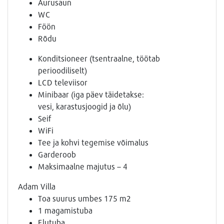
Aurusaun
WC
Föön
Rõdu
Konditsioneer (tsentraalne, töötab
perioodiliselt)
LCD televiisor
Minibaar (iga päev täidetakse:
vesi, karastusjoogid ja õlu)
Seif
WiFi
Tee ja kohvi tegemise võimalus
Garderoob
Maksimaalne majutus – 4
Adam Villa
Toa suurus umbes 175 m2
1 magamistuba
Elutuba