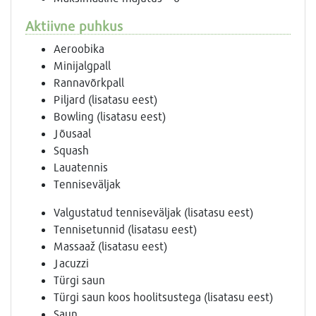
Aktiivne puhkus
Aeroobika
Minijalgpall
Rannavõrkpall
Piljard (lisatasu eest)
Bowling (lisatasu eest)
Jõusaal
Squash
Lauatennis
Tenniseväljak
Valgustatud tenniseväljak (lisatasu eest)
Tennisetunnid (lisatasu eest)
Massaaž (lisatasu eest)
Jacuzzi
Türgi saun
Türgi saun koos hoolitsustega (lisatasu eest)
Saun