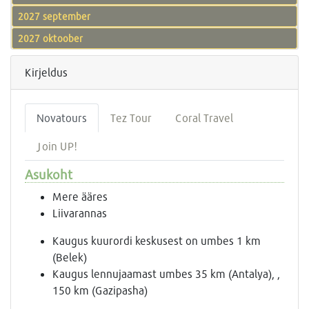
2027 september
2027 oktoober
Kirjeldus
Novatours
Tez Tour
Coral Travel
Join UP!
Asukoht
Mere ääres
Liivarannas
Kaugus kuurordi keskusest on umbes 1 km
(Belek)
Kaugus lennujaamast umbes 35 km (Antalya), ,
150 km (Gazipasha)