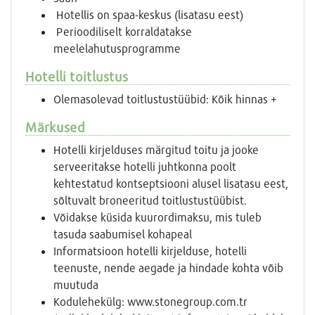
Hotellis on spaa-keskus (lisatasu eest)
Perioodiliselt korraldatakse
meelelahutusprogramme
Hotelli toitlustus
Olemasolevad toitlustustüübid: Kõik hinnas +
Märkused
Hotelli kirjelduses märgitud toitu ja jooke
serveeritakse hotelli juhtkonna poolt
kehtestatud kontseptsiooni alusel lisatasu eest,
sõltuvalt broneeritud toitlustustüübist.
Võidakse küsida kuurordimaksu, mis tuleb
tasuda saabumisel kohapeal
Informatsioon hotelli kirjelduse, hotelli
teenuste, nende aegade ja hindade kohta võib
muutuda
Kodulehekülg: www.stonegroup.com.tr