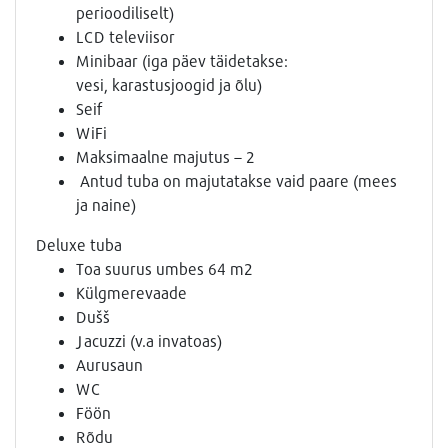
perioodiliselt)
LCD televiisor
Minibaar (iga päev täidetakse:
vesi, karastusjoogid ja õlu)
Seif
WiFi
Maksimaalne majutus – 2
Antud tuba on majutatakse vaid paare (mees
ja naine)
Deluxe tuba
Toa suurus umbes 64 m2
Külgmerevaade
Dušš
Jacuzzi (v.a invatoas)
Aurusaun
WC
Föön
Rõdu