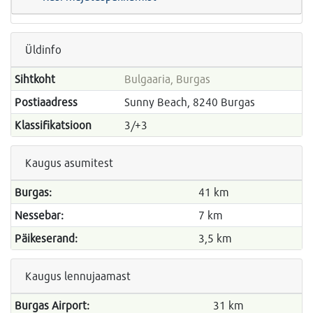
Üldinfo
Sihtkoht
Bulgaaria, Burgas
Postiaadress
Sunny Beach, 8240 Burgas
Klassifikatsioon
3/+3
Kaugus asumitest
Burgas:
41 km
Nessebar:
7 km
Päikeserand:
3,5 km
Kaugus lennujaamast
Burgas Airport:
31 km