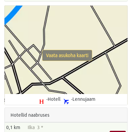
Vaata asukoha kaarti
-Hotell
-Lennujaam
Hotellid naabruses
0,1 km
Ilka 3 *