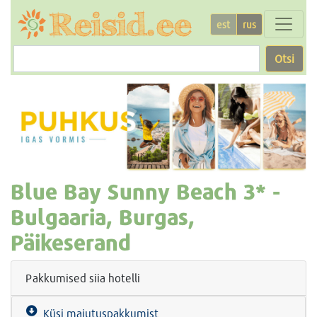
est
rus
Otsi
Blue Bay Sunny Beach
3* -
Bulgaaria, Burgas,
Päikeserand
Pakkumised siia hotelli
Küsi majutuspakkumist