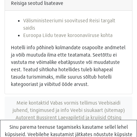
Reisiga seotud lisateave
Välisministeeriumi soovitused Reisi targalt
saidis
Euroopa Liidu teave koroonaviiruse kohta
Hotelli info põhineb kolmandate osapoolte andmetel
ja võib muutuda ilma ette teatamata. Seetõttu ei
vastuta me võimalike ebatäpsuste või muudatuste
eest. Teatud sihtkoha hotellides tuleb kohapeal
tasuda turismimaks, mille suurus sõltub hotelli
kategooriast ja viibitud ööde arvust.
Meie kontaktid
Vabas vormis tellimus
Veebisaidi
juhend, tingimused ja info
Veebi sisukaart (sitemap)
Autorent
Bussirent
Laevapiletid ja kruiisid
Otsing
veebisaidist
Sinu parema teenuse tagamiseks kasutame sellel lehel
küpsiseid. Veebilehe kasutamist jätkates nõustute küpsiste
Küsi pakkumist
Reisibüroo Reisiekspert, Roosikrantsi 8B Tallinn, Eesti