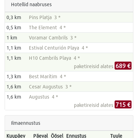
Hotellid naabruses
0,3 km
Pins Platja 3 *
0,5 km
The Element 4 *
1 km
Voramar Cambrils 3 *
1,1 km
Estival Centurión Playa 4 *
1,1 km
H10 Cambrils Playa 4 *
689 €
paketireisid alates
1,3 km
Best Marítim 4 *
1,6 km
Cesar Augustus 3 *
1,6 km
Augustus 4 *
715 €
paketireisid alates
Ilmaennustus
Kuupäev
Päeval
Öösel
Ennustus
Tuule