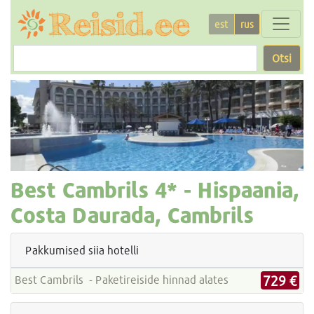
est
rus
Otsi
Best Cambrils
4* -
Hispaania,
Costa Daurada, Cambrils
Pakkumised siia hotelli
729 €
Best Cambrils - Paketireiside hinnad alates