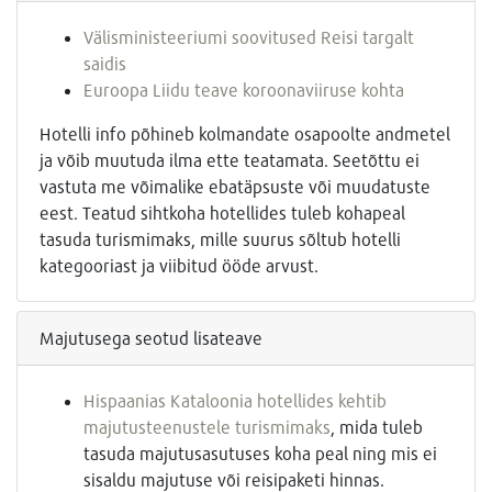
Välisministeeriumi soovitused Reisi targalt
saidis
Euroopa Liidu teave koroonaviiruse kohta
Hotelli info põhineb kolmandate osapoolte andmetel
ja võib muutuda ilma ette teatamata. Seetõttu ei
vastuta me võimalike ebatäpsuste või muudatuste
eest. Teatud sihtkoha hotellides tuleb kohapeal
tasuda turismimaks, mille suurus sõltub hotelli
kategooriast ja viibitud ööde arvust.
Majutusega seotud lisateave
Hispaanias Kataloonia hotellides kehtib
majutusteenustele turismimaks
, mida tuleb
tasuda majutusasutuses koha peal ning mis ei
sisaldu majutuse või reisipaketi hinnas.