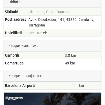
Üldinfo
Sihtkoht
Hispaania, Costa Daurada
Postiaadress
Avda. Diputación, 141, 43850, Cambrils,
Tarragona
Hotellikett
Best Hotels
Kaugus asumitest
Cambrils:
3,8 km
Comarruga:
49 km
Kaugus lennujaamast
Barcelona Airport:
111 km