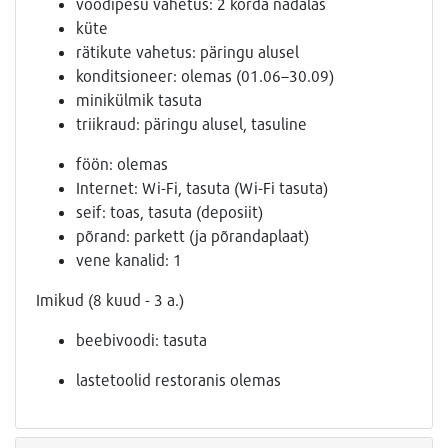
voodipesu vahetus: 2 korda nädalas
küte
rätikute vahetus: päringu alusel
konditsioneer: olemas (01.06–30.09)
minikülmik tasuta
triikraud: päringu alusel, tasuline
föön: olemas
Internet: Wi-Fi, tasuta (Wi-Fi tasuta)
seif: toas, tasuta (deposiit)
põrand: parkett (ja põrandaplaat)
vene kanalid: 1
Imikud (8 kuud - 3 a.)
beebivoodi: tasuta
lastetoolid restoranis olemas