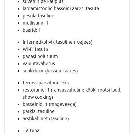
suveniiride kauplus
lamamistoolid basseini ääres: tasuta
pesula tasuline
mullivann: 1
baarid: 1
Internetikohvik tasuline (fuajees)
Wi-Fi tasuta
pagasi hoiuruum
valuutavahetus
snäkkbaar (basseini ääres)
terrass päevitamiseks
restoranid: 1 (rahvusvaheline köök, rootsi laud,
show cooking)
basseinid: 1 (mageveega)
parkla: tasuline
arstikabinet (tasuline)
TV-tuba