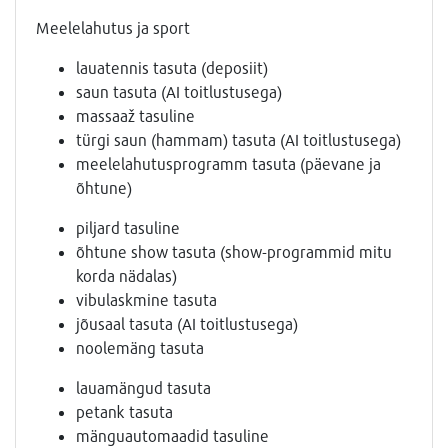
Meelelahutus ja sport
lauatennis tasuta (deposiit)
saun tasuta (AI toitlustusega)
massaaž tasuline
türgi saun (hammam) tasuta (AI toitlustusega)
meelelahutusprogramm tasuta (päevane ja
õhtune)
piljard tasuline
õhtune show tasuta (show-programmid mitu
korda nädalas)
vibulaskmine tasuta
jõusaal tasuta (AI toitlustusega)
noolemäng tasuta
lauamängud tasuta
petanк tasuta
mänguautomaadid tasuline