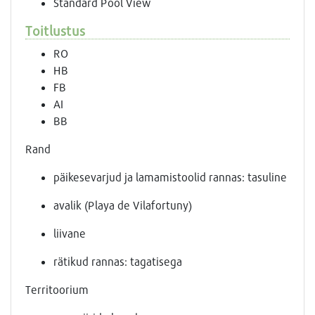
Standard Pool View
Toitlustus
RO
HB
FB
AI
BB
Rand
päikesevarjud ja lamamistoolid rannas: tasuline
avalik (Playa de Vilafortuny)
liivane
rätikud rannas: tagatisega
Territoorium