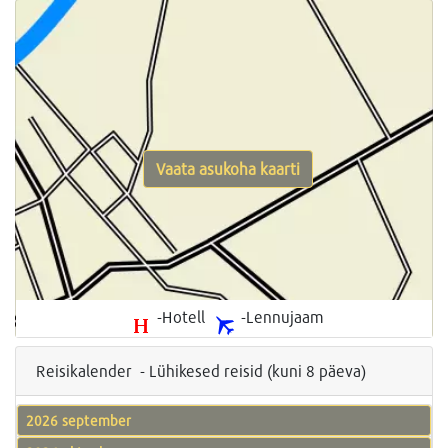
Vaata asukoha kaarti
-Hotell
-Lennujaam
Reisikalender - Lühikesed reisid (kuni 8 päeva)
2026 september