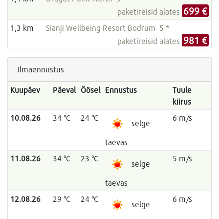
699 €
paketireisid alates
1,3 km
Sianji Wellbeing Resort Bodrum 5 *
981 €
paketireisid alates
Ilmaennustus
Kuupäev
Päeval
Öösel
Ennustus
Tuule
kiirus
10.08.26
34 °C
24 °C
6 m/s
selge
taevas
11.08.26
34 °C
23 °C
5 m/s
selge
taevas
12.08.26
29 °C
24 °C
6 m/s
selge