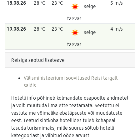
18.08.26
28 °C
23 °C
5 m/s
selge
taevas
19.08.26
28 °C
23 °C
4 m/s
selge
taevas
Reisiga seotud lisateave
Välisministeeriumi soovitused Reisi targalt
saidis
Hotelli info põhineb kolmandate osapoolte andmetel
ja võib muutuda ilma ette teatamata. Seetõttu ei
vastuta me võimalike ebatäpsuste või muudatuste
eest. Teatud sihtkoha hotellides tuleb kohapeal
tasuda turismimaks, mille suurus sõltub hotelli
kategooriast ja viibitud ööde arvust.