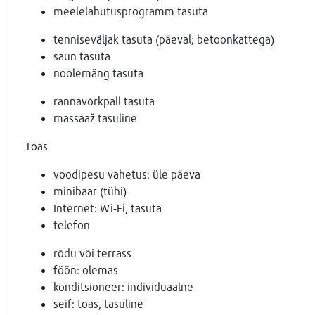
meelelahutusprogramm tasuta
tenniseväljak tasuta (päeval; betoonkattega)
saun tasuta
noolemäng tasuta
rannavõrkpall tasuta
massaaž tasuline
Toas
voodipesu vahetus: üle päeva
minibaar (tühi)
Internet: Wi-Fi, tasuta
telefon
rõdu või terrass
föön: olemas
konditsioneer: individuaalne
seif: toas, tasuline