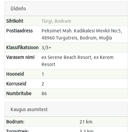
Üldinfo
Sihtkoht
Türgi, Bodrum
Postiaadress
Peksimet Mah. Kadikalesi Mevkii No:5,
48960 Turgutreis, Bodrum, Muğla
Klassifikatsioon
3/3+
Varasem nimi
ex Serene Beach Resort, ex Kerem
Resort
Hooneid
1
Korruseid
2
Numbritube
86
Kaugus asumitest
Bodrum:
21 km
Turgutreis:
3,2 km