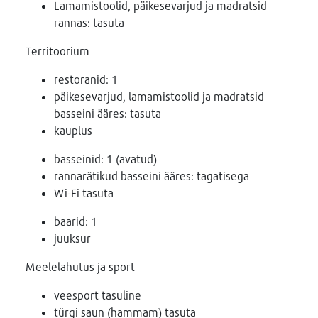
Lamamistoolid, päikesevarjud ja madratsid
rannas: tasuta
Territoorium
restoranid: 1
päikesevarjud, lamamistoolid ja madratsid
basseini ääres: tasuta
kauplus
basseinid: 1 (avatud)
rannarätikud basseini ääres: tagatisega
Wi-Fi tasuta
baarid: 1
juuksur
Meelelahutus ja sport
veesport tasuline
türgi saun (hammam) tasuta