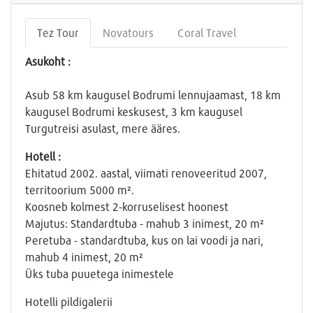
Tez Tour
Novatours
Coral Travel
Asukoht :
Asub 58 km kaugusel Bodrumi lennujaamast, 18 km
kaugusel Bodrumi keskusest, 3 km kaugusel
Turgutreisi asulast, mere ääres.
Hotell :
Ehitatud 2002. aastal, viimati renoveeritud 2007,
territoorium 5000 m².
Koosneb kolmest 2-korruselisest hoonest
Majutus: Standardtuba - mahub 3 inimest, 20 m²
Peretuba - standardtuba, kus on lai voodi ja nari,
mahub 4 inimest, 20 m²
Üks tuba puuetega inimestele
Hotelli pildigalerii