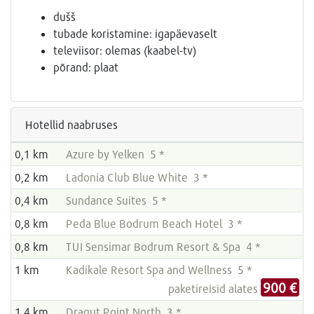
dušš
tubade koristamine: igapäevaselt
televiisor: olemas (kaabel-tv)
põrand: plaat
Hotellid naabruses
0,1 km
Azure by Yelken 5 *
0,2 km
Ladonia Club Blue White 3 *
0,4 km
Sundance Suites 5 *
0,8 km
Peda Blue Bodrum Beach Hotel 3 *
0,8 km
TUI Sensimar Bodrum Resort & Spa 4 *
1 km
Kadikale Resort Spa and Wellness 5 *
900 €
paketireisid alates
1,4 km
Dragut Point North 3 *