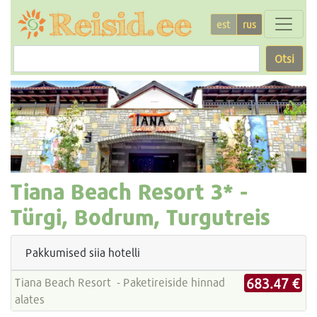
est
rus
Otsi
Tiana Beach Resort
3* -
Türgi, Bodrum, Turgutreis
Pakkumised siia hotelli
683.47 €
Tiana Beach Resort - Paketireiside hinnad
alates