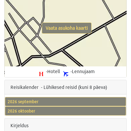
Vaata asukoha kaarti
-Hotell
-Lennujaam
Reisikalender - Lühikesed reisid (kuni 8 päeva)
2026 september
2026 oktoober
Kirjeldus