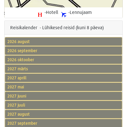
-Hotell
-Lennujaam
Reisikalender - Lühikesed reisid (kuni 8 päeva)
2026 august
2026 september
2026 oktoober
2027 märts
2027 aprill
2027 mai
2027 juuni
2027 juuli
2027 august
2027 september