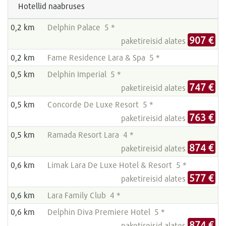
Hotellid naabruses
0,2 km
Delphin Palace 5 *
907 €
paketireisid alates
0,2 km
Fame Residence Lara & Spa 5 *
0,5 km
Delphin Imperial 5 *
747 €
paketireisid alates
0,5 km
Concorde De Luxe Resort 5 *
763 €
paketireisid alates
0,5 km
Ramada Resort Lara 4 *
874 €
paketireisid alates
0,6 km
Limak Lara De Luxe Hotel & Resort 5 *
577 €
paketireisid alates
0,6 km
Lara Family Club 4 *
0,6 km
Delphin Diva Premiere Hotel 5 *
874 €
paketireisid alates