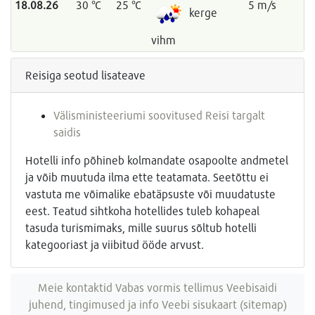
18.08.26
30 °C
25 °C
5 m/s
kerge
vihm
Reisiga seotud lisateave
Välisministeeriumi soovitused Reisi targalt
saidis
Hotelli info põhineb kolmandate osapoolte andmetel
ja võib muutuda ilma ette teatamata. Seetõttu ei
vastuta me võimalike ebatäpsuste või muudatuste
eest. Teatud sihtkoha hotellides tuleb kohapeal
tasuda turismimaks, mille suurus sõltub hotelli
kategooriast ja viibitud ööde arvust.
Meie kontaktid
Vabas vormis tellimus
Veebisaidi
juhend, tingimused ja info
Veebi sisukaart (sitemap)