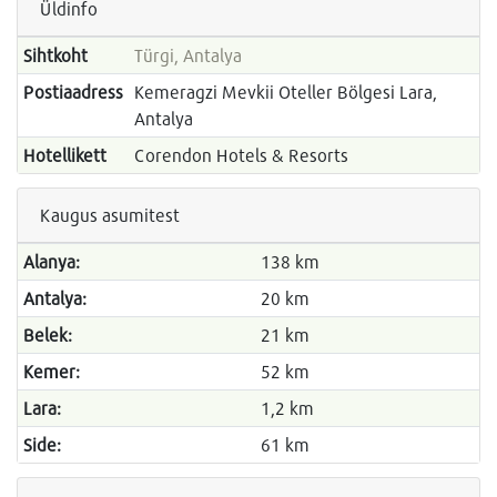
Üldinfo
Sihtkoht
Türgi, Antalya
Postiaadress
Kemeragzi Mevkii Oteller Bölgesi Lara,
Antalya
Hotellikett
Corendon Hotels & Resorts
Kaugus asumitest
Alanya:
138 km
Antalya:
20 km
Belek:
21 km
Kemer:
52 km
Lara:
1,2 km
Side:
61 km