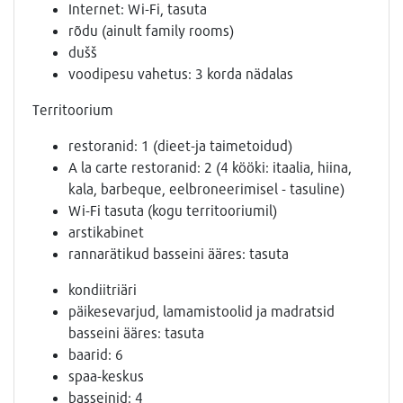
Internet: Wi-Fi, tasuta
rõdu (ainult family rooms)
dušš
voodipesu vahetus: 3 korda nädalas
Territoorium
restoranid: 1 (dieet-ja taimetoidud)
A la carte restoranid: 2 (4 kööki: itaalia, hiina,
kala, barbeque, eelbroneerimisel - tasuline)
Wi-Fi tasuta (kogu territooriumil)
arstikabinet
rannarätikud basseini ääres: tasuta
kondiitriäri
päikesevarjud, lamamistoolid ja madratsid
basseini ääres: tasuta
baarid: 6
spaa-keskus
basseinid: 4