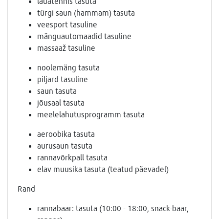
lauatennis tasuta
türgi saun (hammam) tasuta
veesport tasuline
mänguautomaadid tasuline
massaaž tasuline
noolemäng tasuta
piljard tasuline
saun tasuta
jõusaal tasuta
meelelahutusprogramm tasuta
aeroobika tasuta
aurusaun tasuta
rannavõrkpall tasuta
elav muusika tasuta (teatud päevadel)
Rand
rannabaar: tasuta (10:00 - 18:00, snack-baar,