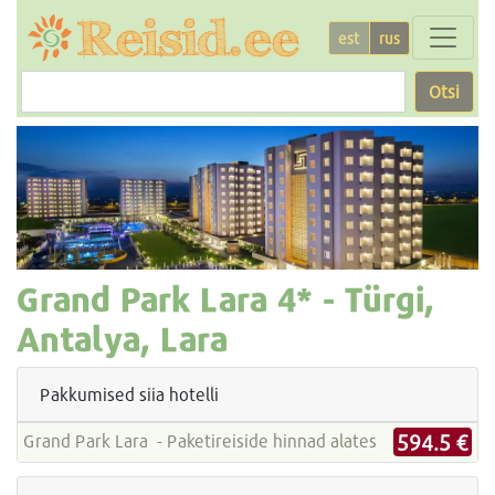
est
rus
Otsi
Grand Park Lara
4* -
Türgi,
Antalya, Lara
Pakkumised siia hotelli
594.5 €
Grand Park Lara - Paketireiside hinnad alates