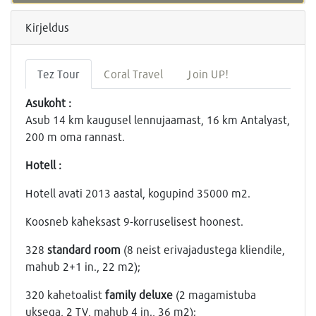
Kirjeldus
Tez Tour
Coral Travel
Join UP!
Asukoht :
Asub 14 km kaugusel lennujaamast, 16 km Antalyast,
200 m oma rannast.
Hotell :
Hotell avati 2013 aastal, kogupind 35000 m2.
Koosneb kaheksast 9-korruselisest hoonest.
328
standard room
(8 neist erivajadustega kliendile,
mahub 2+1 in., 22 m2);
320 kahetoalist
family deluxe
(2 magamistuba
uksega, 2 TV, mahub 4 in., 36 m2);