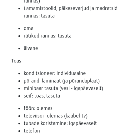
rannas)
Lamamistoolid, päikesevarjud ja madratsid
rannas: tasuta
oma
rätikud rannas: tasuta
liivane
Toas
konditsioneer: individuaalne
põrand: laminaat (ja põrandaplaat)
minibaar tasuta (vesi - igapäevaselt)
seif: toas, tasuta
föön: olemas
televiisor: olemas (kaabel-tv)
tubade koristamine: igapäevaselt
telefon