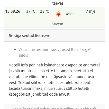
taevas
15.08.26
37 °C
28 °C
7 m/s
selge
taevas
Reisiga seotud lisateave
Välisministeeriumi soovitused Reisi targalt
saidis
Hotelli info põhineb kolmandate osapoolte andmetel
ja võib muutuda ilma ette teatamata. Seetõttu ei
vastuta me võimalike ebatäpsuste või muudatuste
eest. Teatud sihtkoha hotellides tuleb kohapeal
tasuda turismimaks, mille suurus sõltub hotelli
kategooriast ja viibitud ööde arvust.
Meie kontaktid
Vabas vormis tellimus
Veebisaidi