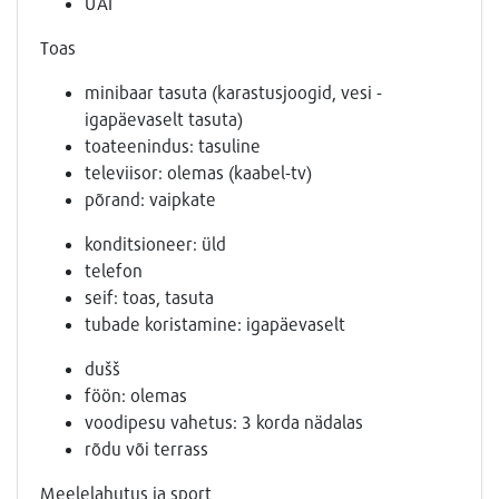
UAI
Toas
minibaar tasuta (karastusjoogid, vesi -
igapäevaselt tasuta)
toateenindus: tasuline
televiisor: olemas (kaabel-tv)
põrand: vaipkate
konditsioneer: üld
telefon
seif: toas, tasuta
tubade koristamine: igapäevaselt
dušš
föön: olemas
voodipesu vahetus: 3 korda nädalas
rõdu või terrass
Meelelahutus ja sport