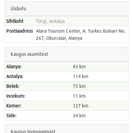
Üldinfo
Sihtkoht
Türgi, Antalya
Postiaadress
Alara Tourism Center, A. Turkes Bulvari No.
267, Okurcalar, Alanya
Kaugus asumitest
Alanya:
43 km
Antalya:
114 km
Belek:
75 km
Incekum:
11 km
Kemer:
127 km
Side:
34 km
Kaugus lennujaamast