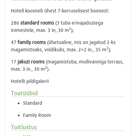
Hotell koosneb ühest 7-korruselisest hoonest:
286
standard rooms
(3 tuba erivajadustega
2
inimestele, max. 3 in, 30 m
);
47
family rooms
(ühetoaline, mis on jagatud 2-ks
2
magamistoaks, voldikuks, max. 2+2 in., 35 m
);
17
jakuzi rooms
(magamistuba, mullivanniga terrass,
2
max. 3 in., 30 m
).
Hotelli pildigalerii
Toatüübid
Standard
Family Room
Toitlustus