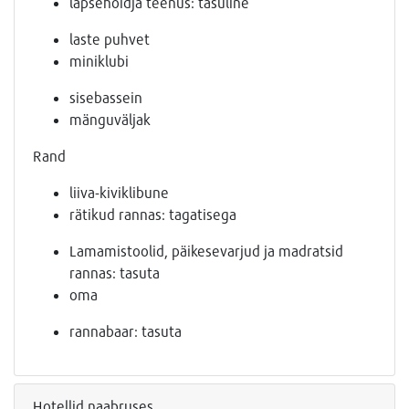
lapsehoidja teenus: tasuline
laste puhvet
miniklubi
sisebassein
mänguväljak
Rand
liiva-kiviklibune
rätikud rannas: tagatisega
Lamamistoolid, päikesevarjud ja madratsid
rannas: tasuta
oma
rannabaar: tasuta
Hotellid naabruses