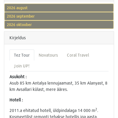
2026 august
2026 september
2026 oktoober
Kirjeldus
Tez Tour
Novatours
Coral Travel
Join UP!
Asukoht :
Asub 85 km Antalya lennujaamast, 35 km Alanyast, 8
km Avsallari külast, mere ääres.
Hotell :
2
2011.a ehitatud hotell, üldpindalaga 14 000 m
.
Kosmeetilist remonti tehakse hotellis iga aasta.