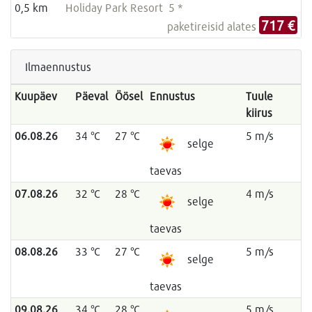
0,5 km
Holiday Park Resort 5 *
717 €
paketireisid alates
Ilmaennustus
Kuupäev
Päeval
Öösel
Ennustus
Tuule
kiirus
06.08.26
34 °C
27 °C
5 m/s
selge
taevas
07.08.26
32 °C
28 °C
4 m/s
selge
taevas
08.08.26
33 °C
27 °C
5 m/s
selge
taevas
09.08.26
34 °C
28 °C
5 m/s