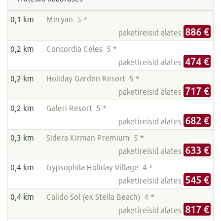
0,1 km
Meryan 5 *
886 €
paketireisid alates
0,2 km
Concordia Celes 5 *
474 €
paketireisid alates
0,2 km
Holiday Garden Resort 5 *
717 €
paketireisid alates
0,2 km
Galeri Resort 5 *
682 €
paketireisid alates
0,3 km
Sidera Kirman Premium 5 *
633 €
paketireisid alates
0,4 km
Gypsophila Holiday Village 4 *
545 €
paketireisid alates
0,4 km
Calido Sol (ex Stella Beach) 4 *
817 €
paketireisid alates