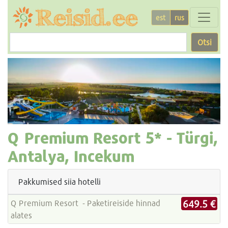
est
rus
Otsi
Q Premium Resort
5* -
Türgi,
Antalya, Incekum
Pakkumised siia hotelli
649.5 €
Q Premium Resort - Paketireiside hinnad
alates