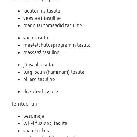
lauatennis tasuta
veesport tasuline
mänguautomaadid tasuline
saun tasuta
meelelahutusprogramm tasuta
massaaž tasuline
jõusaal tasuta
türgi saun (hammam) tasuta
piljard tasuline
diskoteek tasuta
Territoorium
pesumaja
Wi-Fi fuajees, tasuta
spaa-keskus