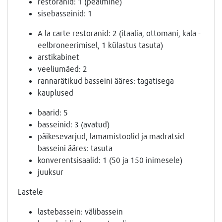
restoranid: 1 (pealmine)
sisebasseinid: 1
A la carte restoranid: 2 (itaalia, ottomani, kala -
eelbroneerimisel, 1 külastus tasuta)
arstikabinet
veeliumäed: 2
rannarätikud basseini ääres: tagatisega
kauplused
baarid: 5
basseinid: 3 (avatud)
päikesevarjud, lamamistoolid ja madratsid
basseini ääres: tasuta
konverentsisaalid: 1 (50 ja 150 inimesele)
juuksur
Lastele
lastebassein: välibassein