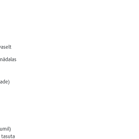
aselt
 nädalas
aade)
iumil)
 tasuta