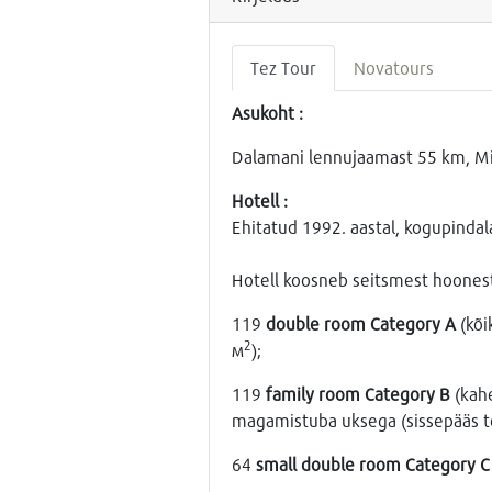
Tez Tour
Novatours
Asukoht :
Dalamani lennujaamast 55 km, Mi
Hotell :
Ehitatud 1992. aastal, kogupinda
Hotell koosneb seitsmest hoones
119
double room Сategory A
(kõi
2
м
);
119
family room Сategory B
(kahe
magamistuba uksega (sissepääs ter
64
small double room Сategory C