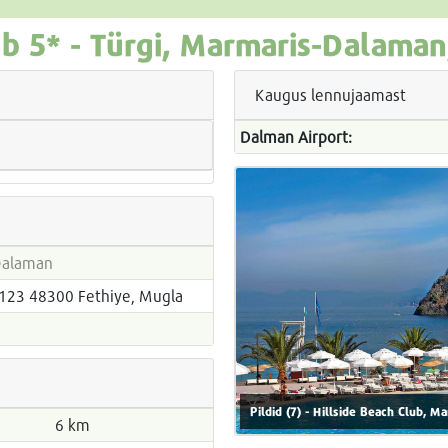
ub
5* -
Türgi, Marmaris-Dalaman
Kaugus lennujaamast
Dalman Airport:
Dalaman
123 48300 Fethiye, Mugla
Pildid (7) - Hillside Beach Club, M
6 km