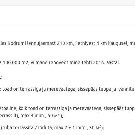
las Bodrumi lennujaamast 210 km, Fethiyest 4 km kaugusel, m
la 100 000 m2, viimane renoveerimine tehti 2016. aastal.
t:
k toad on terrassiga ja merevaatega, sissepääs tuppa ja vannitup
toaline, kõik toad on terrassiga ja merevaatega, sissepääs tuppa
2
rassilt), max 4 inim., 50 м
);
2
(tuba terrassita / rõduta, max 2 + 1 inim., 30 м
);