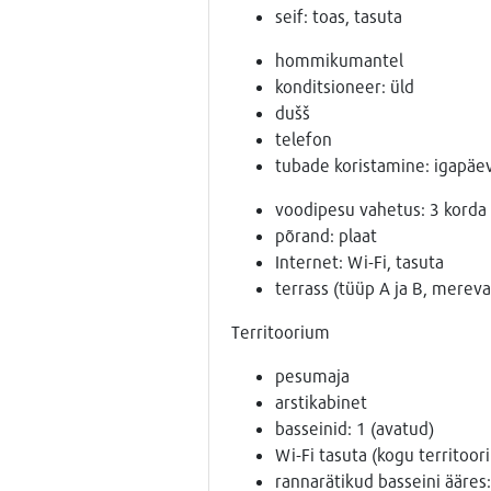
seif: toas, tasuta
hommikumantel
konditsioneer: üld
dušš
telefon
tubade koristamine: igapäev
voodipesu vahetus: 3 korda
põrand: plaat
Internet: Wi-Fi, tasuta
terrass (tüüp A ja B, merev
Territoorium
pesumaja
arstikabinet
basseinid: 1 (avatud)
Wi-Fi tasuta (kogu territoor
rannarätikud basseini ääres: