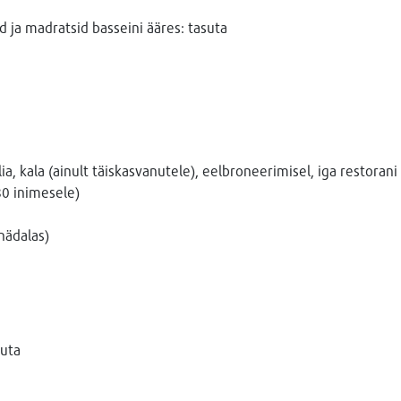
 ja madratsid basseini ääres: tasuta
alia, kala (ainult täiskasvanutele), eelbroneerimisel, iga restorani
80 inimesele)
nädalas)
uta