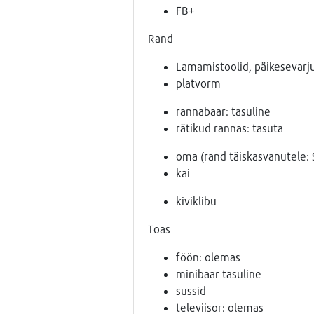
FB+
Rand
Lamamistoolid, päikesevarju
platvorm
rannabaar: tasuline
rätikud rannas: tasuta
oma (rand täiskasvanutele: 
kai
kiviklibu
Toas
föön: olemas
minibaar tasuline
sussid
televiisor: olemas