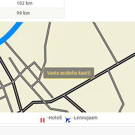
102 km
99 km
Vaata asukoha kaarti
-Hotell
-Lennujaam