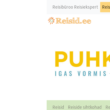
Reisibüroo Reisiekspert
Reis
Reisid
Reiside sihtkohad
Re