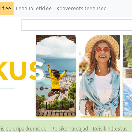
id.ee
Lennupiletid.ee
Konverentsiteenused
iside eripakkumised
Reisikorraldajad
Reisikindlustus