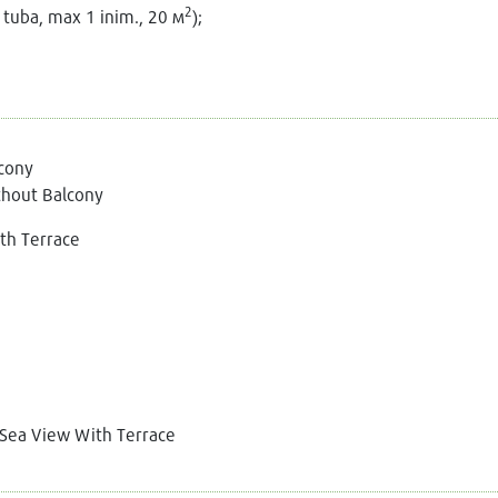
2
 tuba, max 1 inim., 20 м
);
cony
thout Balcony
th Terrace
ea View With Terrace