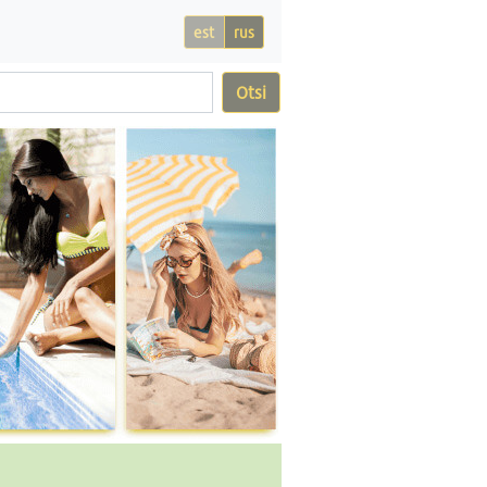
est
rus
Otsi