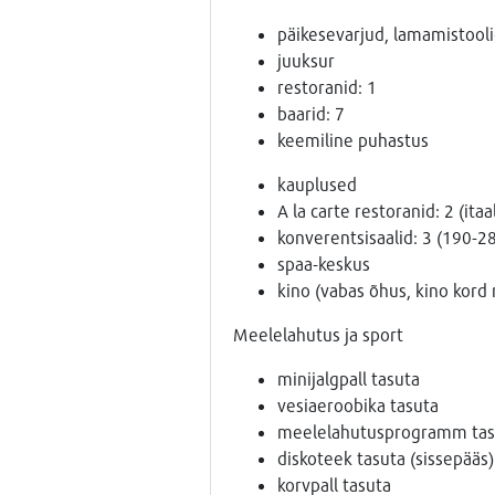
päikesevarjud, lamamistoolid
juuksur
restoranid: 1
baarid: 7
keemiline puhastus
kauplused
A la carte restoranid: 2 (ita
konverentsisaalid: 3 (190-2
spaa-keskus
kino (vabas õhus, kino kord 
Meelelahutus ja sport
minijalgpall tasuta
vesiaeroobika tasuta
meelelahutusprogramm tas
diskoteek tasuta (sissepääs)
korvpall tasuta