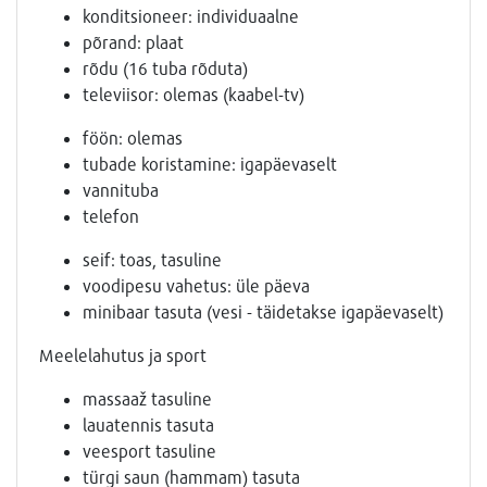
konditsioneer: individuaalne
põrand: plaat
rõdu (16 tuba rõduta)
televiisor: olemas (kaabel-tv)
föön: olemas
tubade koristamine: igapäevaselt
vannituba
telefon
seif: toas, tasuline
voodipesu vahetus: üle päeva
minibaar tasuta (vesi - täidetakse igapäevaselt)
Meelelahutus ja sport
massaaž tasuline
lauatennis tasuta
veesport tasuline
türgi saun (hammam) tasuta