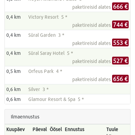
666 €
paketireisid alates
0,4 km
Victory Resort 5 *
744 €
paketireisid alates
0,4 km
Süral Garden 3 *
553 €
paketireisid alates
0,4 km
Süral Saray Hotel 5 *
527 €
paketireisid alates
0,5 km
Orfeus Park 4 *
656 €
paketireisid alates
0,6 km
Silver 3 *
0,6 km
Glamour Resort & Spa 5 *
Ilmaennustus
Kuupäev
Päeval
Öösel
Ennustus
Tuule