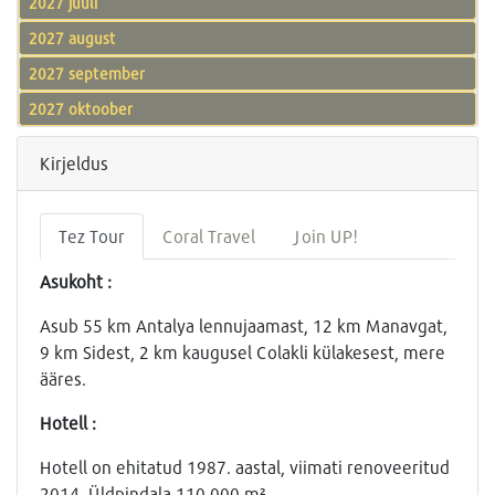
2027 juuli
2027 august
2027 september
2027 oktoober
Kirjeldus
Tez Tour
Coral Travel
Join UP!
Asukoht :
Asub 55 km Antalya lennujaamast, 12 km Manavgat,
9 km Sidest, 2 km kaugusel Colakli külakesest, mere
ääres.
Hotell :
Hotell on ehitatud 1987. aastal, viimati renoveeritud
2014. Üldpindala 110 000 m²