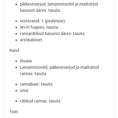
päikesevarjud, lamamistoolid ja madratsid
basseini ääres: tasuta
restoranid: 1 (pealmine)
Wi-Fi fuajees, tasuta
rannarätikud basseini ääres: tasuta
arstikabinet
Rand
liivane
Lamamistoolid, päikesevarjud ja madratsid
rannas: tasuta
rannabaar: tasuta
oma
rätikud rannas: tasuta
Toas