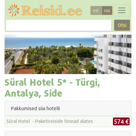
est
rus
Otsi
Süral Hotel
5* -
Türgi,
Antalya, Side
Pakkumised siia hotelli
574 €
Süral Hotel - Paketireiside hinnad alates