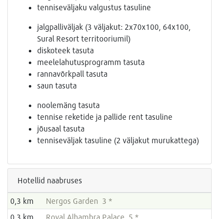
tenniseväljaku valgustus tasuline
jalgpalliväljak (3 väljakut: 2x70x100, 64x100,
Sural Resort territooriumil)
diskoteek tasuta
meelelahutusprogramm tasuta
rannavõrkpall tasuta
saun tasuta
noolemäng tasuta
tennise reketide ja pallide rent tasuline
jõusaal tasuta
tenniseväljak tasuline (2 väljakut murukattega)
Hotellid naabruses
0,3 km
Nergos Garden 3 *
0,3 km
Royal Alhambra Palace 5 *