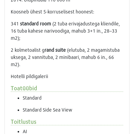
Koosneb ühest 5-korruselisest hoonest:
341
standard room
(2 tuba erivajadustega kliendile,
16 tuba kahese narivoodiga, mahub 3+1 in., 28–33
m2);
2 kolmetoalist g
rand suite
(elutuba, 2 magamistuba
uksega, 2 vannituba, 2 minibaari, mahub 6 in., 66
m2).
Hotelli pildigalerii
Toatüübid
Standard
Standard Side Sea View
Toitlustus
AI