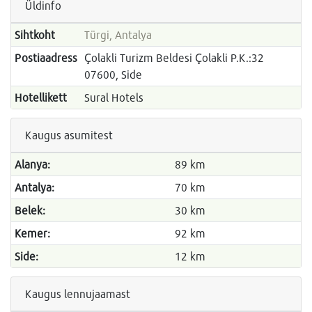
Üldinfo
Sihtkoht
Türgi, Antalya
Postiaadress
Çolakli Turizm Beldesi Çolakli P.K.:32
07600, Side
Hotellikett
Sural Hotels
Kaugus asumitest
Alanya:
89 km
Antalya:
70 km
Belek:
30 km
Kemer:
92 km
Side:
12 km
Kaugus lennujaamast