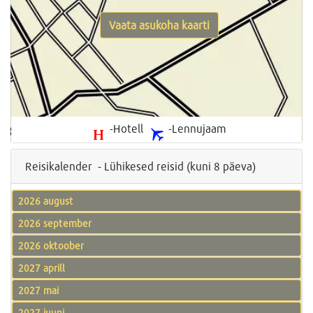
Vaata asukoha kaarti
-Hotell
-Lennujaam
Reisikalender - Lühikesed reisid (kuni 8 päeva)
2026 august
2026 september
2026 oktoober
2027 aprill
2027 mai
2027 juuni