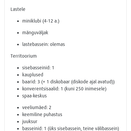
Lastele
miniklubi (4-12 a.)
mänguväljak
lastebassein: olemas
Territoorium
sisebasseinid: 1
kauplused
baarid: 3 (+ 1 diskobaar (diskode ajal avatud))
konverentsisaalid: 1 (kuni 250 inimesele)
spaa-keskus
veeliumäed: 2
keemiline puhastus
juuksur
basseinid: 1 (üks sisebassein, teine välibassein)