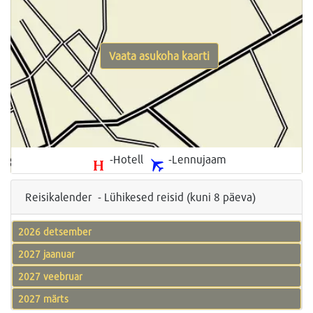
Vaata asukoha kaarti
-Hotell
-Lennujaam
Reisikalender - Lühikesed reisid (kuni 8 päeva)
2026 detsember
2027 jaanuar
2027 veebruar
2027 märts