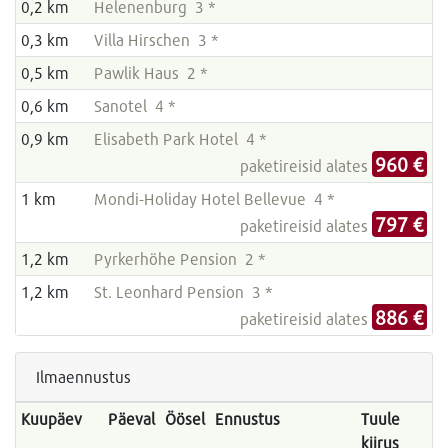
0,2 km
Helenenburg 3 *
0,3 km
Villa Hirschen 3 *
0,5 km
Pawlik Haus 2 *
0,6 km
Sanotel 4 *
0,9 km
Elisabeth Park Hotel 4 *
960 €
paketireisid alates
1 km
Mondi-Holiday Hotel Bellevue 4 *
797 €
paketireisid alates
1,2 km
Pyrkerhöhe Pension 2 *
1,2 km
St. Leonhard Pension 3 *
886 €
paketireisid alates
Ilmaennustus
Kuupäev
Päeval
Öösel
Ennustus
Tuule
kiirus