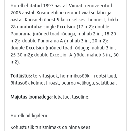
Hotell ehitatud 1897.aastal. Viimati renoveeritud
2006.aastal. Kosmeetiline remont viiakse läbi igal
aastal. Koosneb ühest 5-korruselisest hoonest, kokku
28 numbrituba: single Excelsior (17 m2); double
Panorama (mõned toad rõduga, mahub 2 in., 18-20
m2); double Panorama А (mahub 3 in., 20 m2);
double Excelsior (mõned toad rõduga; mahub 3 in.,
25-30 m2); double Excelsior A (rõdu, mahub 3 in., 30
m2).
Toitlustus:
tervitusjook, hommikusöök – rootsi laud,
õhtusöök kolmest roast, pearoa valikuga, salatibaar.
Majutus loomadega:
lubatud, tasuline.
Hotelli pildigalerii
Kohustuslik turismimaks on hinna sees.