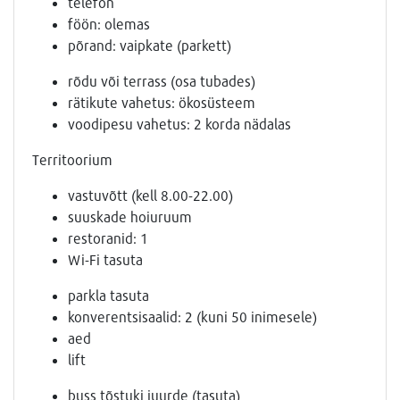
telefon
föön: olemas
põrand: vaipkate (parkett)
rõdu või terrass (osa tubades)
rätikute vahetus: ökosüsteem
voodipesu vahetus: 2 korda nädalas
Territoorium
vastuvõtt (kell 8.00-22.00)
suuskade hoiuruum
restoranid: 1
Wi-Fi tasuta
parkla tasuta
konverentsisaalid: 2 (kuni 50 inimesele)
aed
lift
buss tõstuki juurde (tasuta)