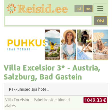
est
rus
Otsi
Villa Excelsior
3* -
Austria,
Salzburg, Bad Gastein
Pakkumised siia hotelli
1049.33 €
Villa Excelsior - Paketireiside hinnad
alates