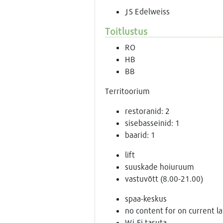
JS Edelweiss
Toitlustus
RO
HB
BB
Territoorium
restoranid: 2
sisebasseinid: 1
baarid: 1
lift
suuskade hoiuruum
vastuvõtt (8.00-21.00)
spaa-keskus
no content for on current l
Wi-Fi tasuta