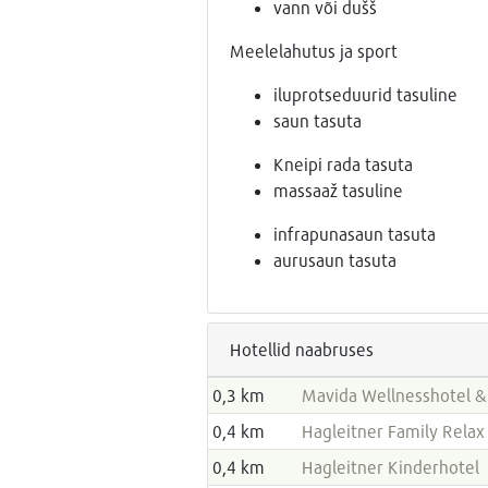
vann või dušš
Meelelahutus ja sport
iluprotseduurid tasuline
saun tasuta
Kneipi rada tasuta
massaaž tasuline
infrapunasaun tasuta
aurusaun tasuta
Hotellid naabruses
0,3 km
Mavida Wellnesshotel &
0,4 km
Hagleitner Family Relax
0,4 km
Hagleitner Kinderhotel 