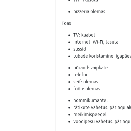
pizzeria olemas
Toas
TV: kaabel
Internet: Wi-Fi, tasuta
sussid
tubade koristamine: igapäev
põrand: vaipkate
telefon
seif: olemas
föön: olemas
hommikumantel
rätikute vahetus: päringu al
meikimispeegel
voodipesu vahetus: päringu 