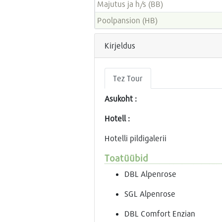
Majutus ja h/s (BB)
Poolpansion (HB)
Kirjeldus
Tez Tour
Asukoht :
Hotell :
Hotelli pildigalerii
Toatüübid
DBL Alpenrose
SGL Alpenrose
DBL Comfort Enzian