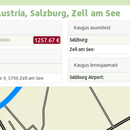
ustria, Salzburg, Zell am See
Kaugus asumitest
1257.67 €
d alates
Salzburg:
Zell am See:
Kaugus lennujaamast
Salzburg Airport:
e 4, 5700 Zell am See