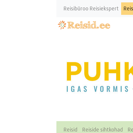
Reisibüroo Reisiekspert
Reis
Reisid
Reiside sihtkohad
Re