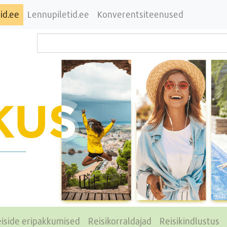
id.ee
Lennupiletid.ee
Konverentsiteenused
iside eripakkumised
Reisikorraldajad
Reisikindlustus