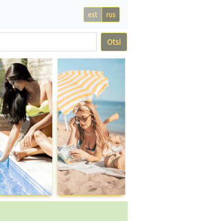
est
rus
Otsi