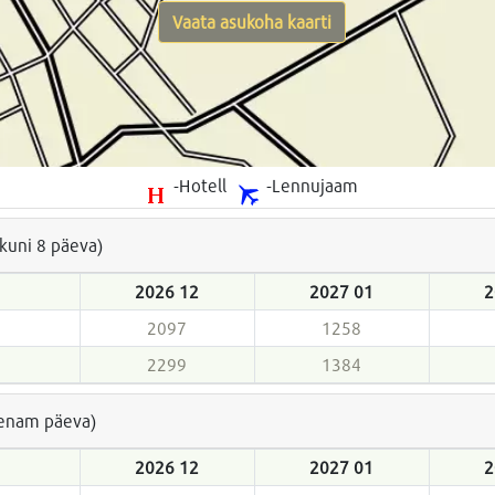
Vaata asukoha kaarti
-Hotell
-Lennujaam
(kuni 8 päeva)
2026 12
2027 01
2
2097
1258
2299
1384
a enam päeva)
2026 12
2027 01
2