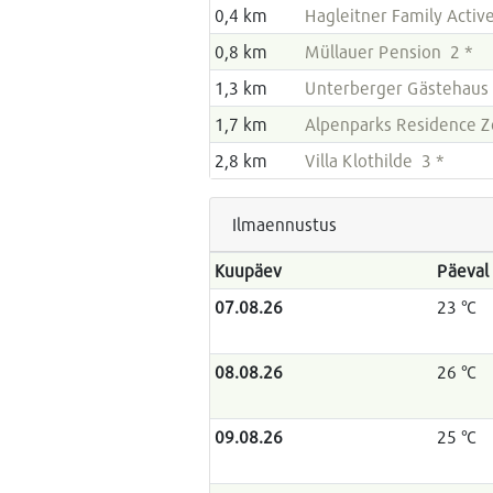
0,4 km
Hagleitner Family Activ
0,8 km
Müllauer Pension 2 *
1,3 km
Unterberger Gästehaus
1,7 km
Alpenparks Residence Ze
2,8 km
Villa Klothilde 3 *
Ilmaennustus
Kuupäev
Päeval
07.08.26
23 °C
08.08.26
26 °C
09.08.26
25 °C