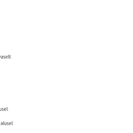
aselt
usel
alusel