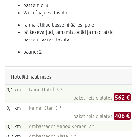
basseinid: 3
Wi-Fi fuajees, tasuta
rannarätikud basseini ääres: pole
päikesevarjud, lamamistoolid ja madratsid
basseini ääres: tasuta
baarid: 2
Hotellid naabruses
0,1 km
Fame Hotel 3 *
562 €
paketireisid alates
0,1 km
Kemer Star 3 *
406 €
paketireisid alates
0,1 km
Ambassador Annex Kemer 2 *
0,2 km
Ambassador Plaza 4 *