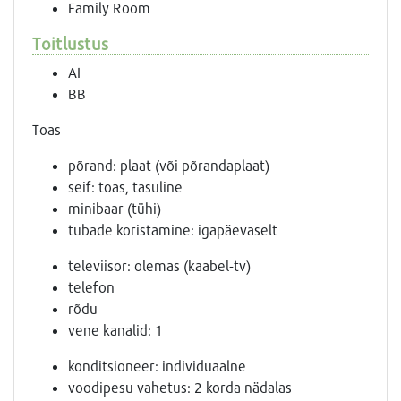
Family Room
Toitlustus
AI
BB
Toas
põrand: plaat (või põrandaplaat)
seif: toas, tasuline
minibaar (tühi)
tubade koristamine: igapäevaselt
televiisor: olemas (kaabel-tv)
telefon
rõdu
vene kanalid: 1
konditsioneer: individuaalne
voodipesu vahetus: 2 korda nädalas