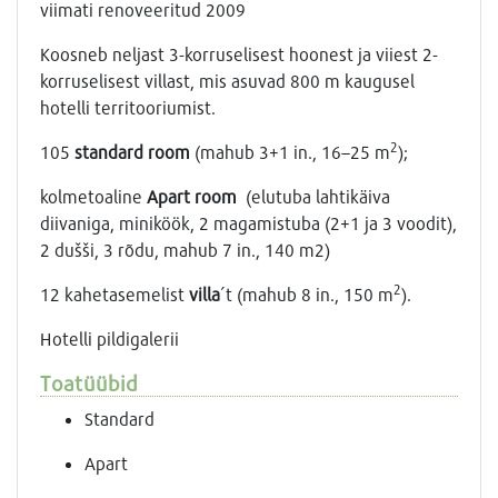
viimati renoveeritud 2009
Koosneb neljast 3-korruselisest hoonest ja viiest 2-
korruselisest villast, mis asuvad 800 m kaugusel
hotelli territooriumist.
2
105
standard room
(mahub 3+1 in., 16–25 m
);
kolmetoaline
Аpart room
(elutuba lahtikäiva
diivaniga, miniköök, 2 magamistuba (2+1 ja 3 voodit),
2 dušši, 3 rõdu, mahub 7 in., 140 m2)
2
12 kahetasemelist
villa
´t (mahub 8 in., 150 m
).
Hotelli pildigalerii
Toatüübid
Standard
Apart