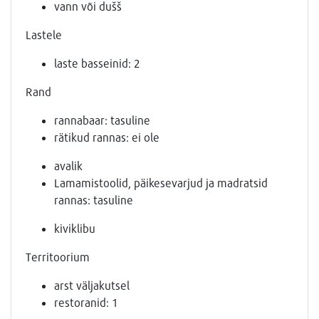
vann või dušš
Lastele
laste basseinid: 2
Rand
rannabaar: tasuline
rätikud rannas: ei ole
avalik
Lamamistoolid, päikesevarjud ja madratsid
rannas: tasuline
kiviklibu
Territoorium
arst väljakutsel
restoranid: 1