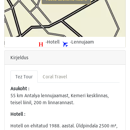
-Hotell
-Lennujaam
Kirjeldus
Tez Tour
Coral Travel
Asukoht :
55 km Antalya lennujaamast, Kemeri kesklinnas,
teisel liinil, 200 m linnarannast.
Hotell :
Hotell on ehitatud 1988. aastal. Üldpindala 2500 m²,