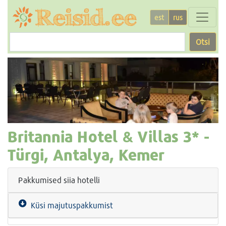
est
rus
Otsi
Britannia Hotel & Villas
3* -
Türgi, Antalya, Kemer
Pakkumised siia hotelli
Küsi majutuspakkumist