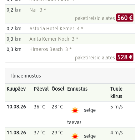
0,2 km
Nar 3 *
560 €
paketireisid alates
0,2 km
Astoria Hotel Kemer 4 *
0,3 km
Anita Kemer Noch 3 *
0,3 km
Himeros Beach 3 *
528 €
paketireisid alates
Ilmaennustus
Kuupäev
Päeval
Öösel
Ennustus
Tuule
kiirus
10.08.26
36 °C
28 °C
5 m/s
selge
taevas
11.08.26
37 °C
29 °C
4 m/s
selge