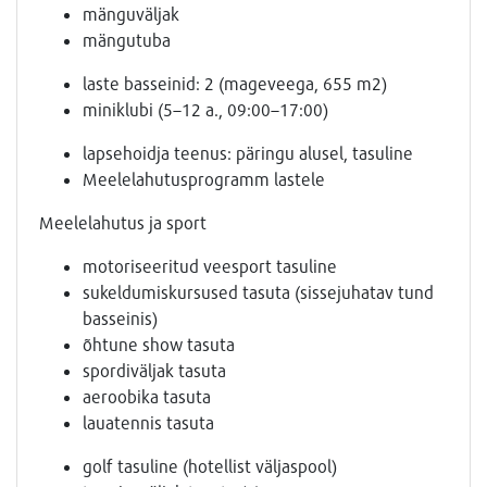
mänguväljak
mängutuba
laste basseinid: 2 (mageveega, 655 m2)
miniklubi (5–12 a., 09:00–17:00)
lapsehoidja teenus: päringu alusel, tasuline
Meelelahutusprogramm lastele
Meelelahutus ja sport
motoriseeritud veesport tasuline
sukeldumiskursused tasuta (sissejuhatav tund
basseinis)
õhtune show tasuta
spordiväljak tasuta
aeroobika tasuta
lauatennis tasuta
golf tasuline (hotellist väljaspool)