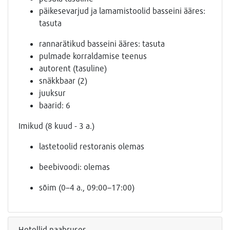
päikesevarjud ja lamamistoolid basseini ääres:
tasuta
rannarätikud basseini ääres: tasuta
pulmade korraldamise teenus
autorent (tasuline)
snäkkbaar (2)
juuksur
baarid: 6
Imikud (8 kuud - 3 a.)
lastetoolid restoranis olemas
beebivoodi: olemas
sõim (0–4 a., 09:00–17:00)
Hotellid naabruses