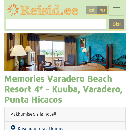
est
rus
Otsi
Memories Varadero Beach
Resort
4* -
Kuuba, Varadero,
Punta Hicacos
Pakkumised siia hotelli
Küsi majutuspakkumist