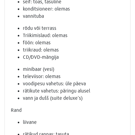
seif: toas, tasuline
konditsioneer: olemas
vannituba
rõdu või terrass
Triikimislaud: olemas
föön: olemas
triikraud: olemas
CD/DVD-mängija
minibaar (vesi)
televiisor: olemas
voodipesu vahetus: üle päeva
rätikute vahetus: päringu alusel
vann ja dušš (suite deluxe`s)
Rand
liivane
rätikud rannas: tasuta