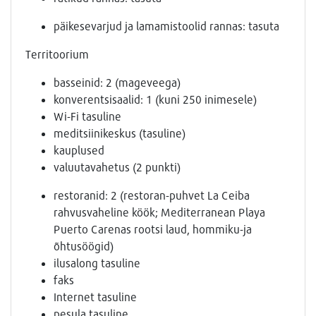
päikesevarjud ja lamamistoolid rannas: tasuta
Territoorium
basseinid: 2 (mageveega)
konverentsisaalid: 1 (kuni 250 inimesele)
Wi-Fi tasuline
meditsiinikeskus (tasuline)
kauplused
valuutavahetus (2 punkti)
restoranid: 2 (restoran-puhvet La Ceiba
rahvusvaheline köök; Mediterranean Playa
Puerto Carenas rootsi laud, hommiku-ja
õhtusöögid)
ilusalong tasuline
faks
Internet tasuline
pesula tasuline