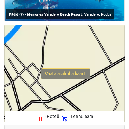
Pildid (9) - Memories Varadero Beach Resort, Varadero, Kuuba
Vaata asukoha kaarti
-Hotell
-Lennujaam