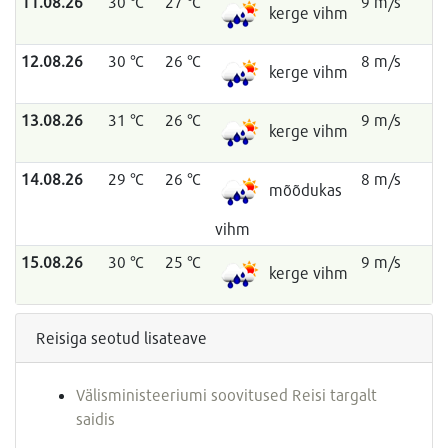
11.08.26
30 °C
27 °C
9 m/s
kerge vihm
12.08.26
30 °C
26 °C
8 m/s
kerge vihm
13.08.26
31 °C
26 °C
9 m/s
kerge vihm
14.08.26
29 °C
26 °C
8 m/s
mõõdukas
vihm
15.08.26
30 °C
25 °C
9 m/s
kerge vihm
Reisiga seotud lisateave
Välisministeeriumi soovitused Reisi targalt
saidis