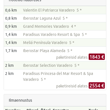
0,6 km
Valentin El Patriarca Varadero 5 *
0,8 km
Iberostar Laguna Azul 5 *
0,9 km
Grand Memories Varadero 4 *
1,4 km
Paradisus Varadero Resort & Spa 5 *
1,4 km
Meliá Península Varadero 5 *
1,7 km
Iberostar Playa Alameda 5 *
1843 €
paketireisid alates
2 km
Iberostar Selection Varadero 5 *
2 km
Paradisus Princesa del Mar Resort & Spa
Varadero 5 *
2554 €
paketireisid alates
Ilmaennustus