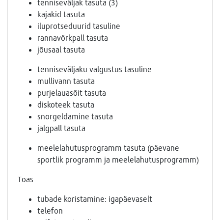
tenniseväljak tasuta (3)
kajakid tasuta
iluprotseduurid tasuline
rannavõrkpall tasuta
jõusaal tasuta
tenniseväljaku valgustus tasuline
mullivann tasuta
purjelauasõit tasuta
diskoteek tasuta
snorgeldamine tasuta
jalgpall tasuta
meelelahutusprogramm tasuta (päevane
sportlik programm ja meelelahutusprogramm)
Toas
tubade koristamine: igapäevaselt
telefon