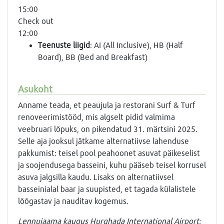
15:00
Check out
12:00
Teenuste liigid
: AI (All Inclusive), HB (Half
Board), BB (Bed and Breakfast)
Asukoht
Anname teada, et peaujula ja restorani Surf & Turf
renoveerimistööd, mis algselt pidid valmima
veebruari lõpuks, on pikendatud 31. märtsini 2025.
Selle aja jooksul jätkame alternatiivse lahenduse
pakkumist: teisel pool peahoonet asuvat päikeselist
ja soojendusega basseini, kuhu pääseb teisel korrusel
asuva jalgsilla kaudu. Lisaks on alternatiivsel
basseinialal baar ja suupisted, et tagada külalistele
lõõgastav ja nauditav kogemus.
Lennujaama kaugus Hurghada International Airport: