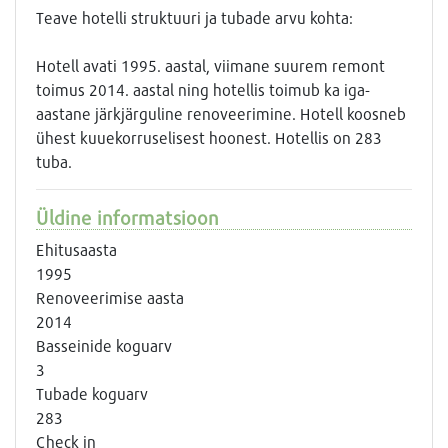
Teave hotelli struktuuri ja tubade arvu kohta:
Hotell avati 1995. aastal, viimane suurem remont
toimus 2014. aastal ning hotellis toimub ka iga-
aastane järkjärguline renoveerimine. Hotell koosneb
ühest kuuekorruselisest hoonest. Hotellis on 283
tuba.
Üldine informatsioon
Ehitusaasta
1995
Renoveerimise aasta
2014
Basseinide koguarv
3
Tubade koguarv
283
Check in