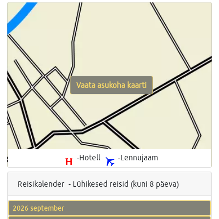
Vaata asukoha kaarti
-Hotell
-Lennujaam
Reisikalender - Lühikesed reisid (kuni 8 päeva)
2026 september