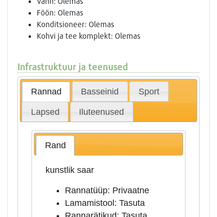
Vann: Olemas
Föön: Olemas
Konditsioneer: Olemas
Kohvi ja tee komplekt: Olemas
Infrastruktuur ja teenused
Rannad
Basseinid
Sport
Lapsed
Iluteenused
Rand
kunstlik saar
Rannatüüp: Privaatne
Lamamistool: Tasuta
Rannarätikud: Tasuta