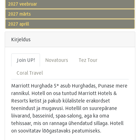
2027 veebruar
2027 märts
2027 aprill
Kirjeldus
Join UP!
Novatours
Tez Tour
Coral Travel
Marriott Hurghada 5* asub Hurghadas, Punase mere
rannikul. Hotell on osa tuntud Marriott Hotels &
Resorts ketist ja pakub külalistele erakordset
teenindust ja mugavusi. Hotellil on suurepärane
liivarand, basseinid, spaa-salong, aga ka oma
tehissaar, mis on rannaga ühendatud sillaga. Hotell
on soovitatav lõõgastavaks peatumiseks.