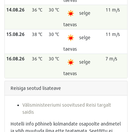
14.08.26
36 °C
30 °C
11 m/s
selge
taevas
15.08.26
38 °C
30 °C
11 m/s
selge
taevas
16.08.26
36 °C
30 °C
7 m/s
selge
taevas
Reisiga seotud lisateave
Välisministeeriumi soovitused Reisi targalt
saidis
Hotelli info põhineb kolmandate osapoolte andmetel
ja võib muutuda ilma ette teatamata. Seetõttu ei