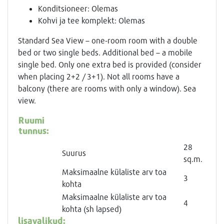
Konditsioneer: Olemas
Kohvi ja tee komplekt: Olemas
Standard Sea View – one-room room with a double
bed or two single beds. Additional bed – a mobile
single bed. Only one extra bed is provided (consider
when placing 2+2 / 3+1). Not all rooms have a
balcony (there are rooms with only a window). Sea
view.
Ruumi
tunnus:
28
Suurus
sq.m.
Maksimaalne külaliste arv toa
3
kohta
Maksimaalne külaliste arv toa
4
kohta (sh lapsed)
lisavalikud: