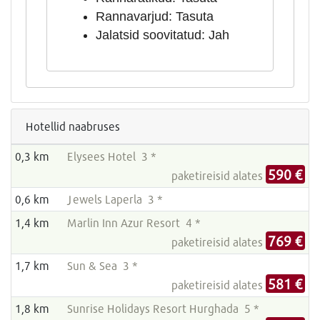
Rannavarjud: Tasuta
Jalatsid soovitatud: Jah
Hotellid naabruses
0,3 km
Elysees Hotel 3 *
590 €
paketireisid alates
0,6 km
Jewels Laperla 3 *
1,4 km
Marlin Inn Azur Resort 4 *
769 €
paketireisid alates
1,7 km
Sun & Sea 3 *
581 €
paketireisid alates
1,8 km
Sunrise Holidays Resort Hurghada 5 *