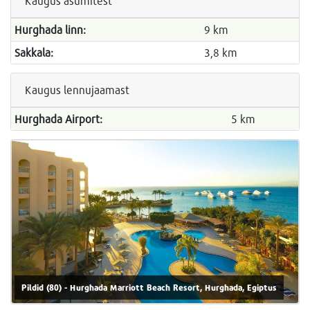
Kaugus asumitest
Hurghada linn:
9 km
Sakkala:
3,8 km
Kaugus lennujaamast
Hurghada Airport:
5 km
Pildid (80) - Hurghada Marriott Beach Resort, Hurghada, Egiptus