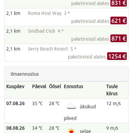
831 €
paketireisid alates
2,1 km
Roma Host Way 3 *
621 €
paketireisid alates
2,1 km
Sindbad Club 4 *
871 €
paketireisid alates
2,1 km
Serry Beach Resort 5 *
1254 €
paketireisid alates
Ilmaennustus
Kuupäev
Päeval
Öösel
Ennustus
Tuule
kiirus
07.08.26
35 °C
28 °C
12 m/s
üksikud
pilved
08.08.26
34 °C
28 °C
9 m/s
selge