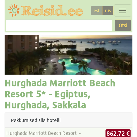
est
rus
Otsi
Hurghada Marriott Beach
Resort
5* -
Egiptus,
Hurghada, Sakkala
Pakkumised siia hotelli
862.72 €
Hurghada Marriott Beach Resort -