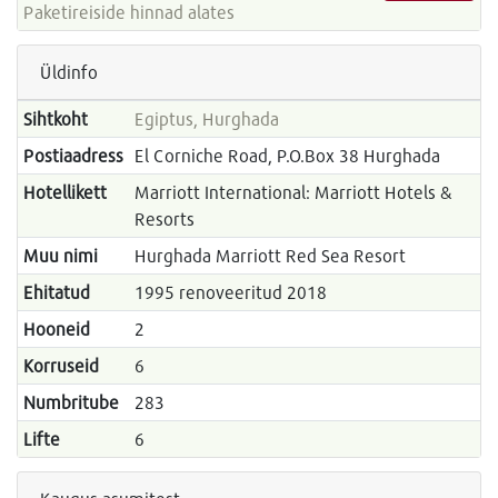
Paketireiside hinnad alates
Üldinfo
Sihtkoht
Egiptus, Hurghada
Postiaadress
El Corniche Road, P.O.Box 38 Hurghada
Hotellikett
Marriott International: Marriott Hotels &
Resorts
Muu nimi
Hurghada Marriott Red Sea Resort
Ehitatud
1995 renoveeritud 2018
Hooneid
2
Korruseid
6
Numbritube
283
Lifte
6