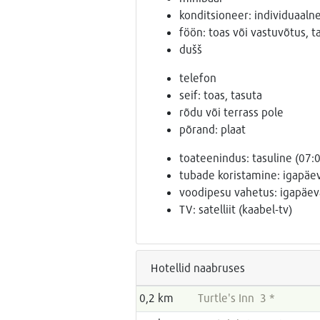
konditsioneer: individuaaln
föön: toas või vastuvõtus, t
dušš
telefon
seif: toas, tasuta
rõdu või terrass pole
põrand: plaat
toateenindus: tasuline (07:
tubade koristamine: igapäev
voodipesu vahetus: igapäeva
TV: satelliit (kaabel-tv)
Hotellid naabruses
0,2 km
Turtle's Inn 3 *