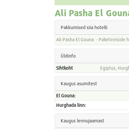
Ali Pasha El Goun
Pakkumised siia hotelli
Ali Pasha El Gouna - Paketi
Üldinfo
Sihtkoht
Egiptus, Hurg
Kaugus asumitest
El Gouna:
Hurghada linn:
Kaugus lennujaamast