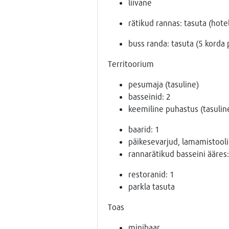
liivane
rätikud rannas: tasuta (hotel
buss randa: tasuta (5 korda
Territoorium
pesumaja (tasuline)
basseinid: 2
keemiline puhastus (tasulin
baarid: 1
päikesevarjud, lamamistoolid
rannarätikud basseini ääres:
restoranid: 1
parkla tasuta
Toas
minibaar