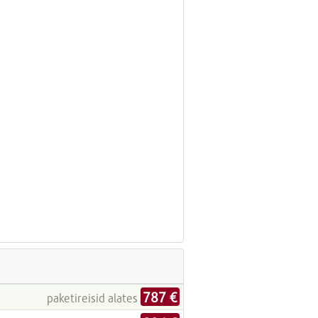
787 €
paketireisid alates