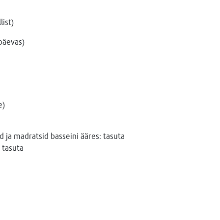
list)
 päevas)
e)
 ja madratsid basseini ääres: tasuta
 tasuta