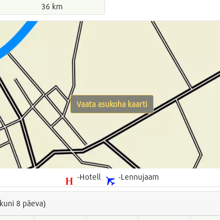
36 km
Vaata asukoha kaarti
-Hotell
-Lennujaam
(kuni 8 päeva)