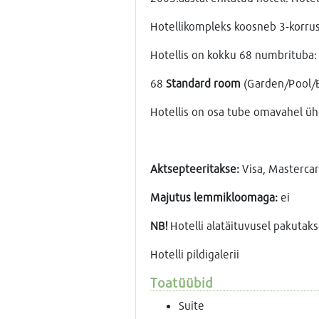
Hotellikompleks koosneb 3-korrus
Hotellis on kokku 68 numbrituba:
68
Standard room
(Garden/Pool/Ba
Hotellis on osa tube omavahel üh
Aktsepteeritakse:
Visa, Mastercar
Majutus lemmikloomaga:
ei
NB!
Hotelli alatäituvusel pakuta
Hotelli pildigalerii
Toatüübid
Suite