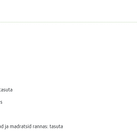
tasuta
as
d ja madratsid rannas: tasuta