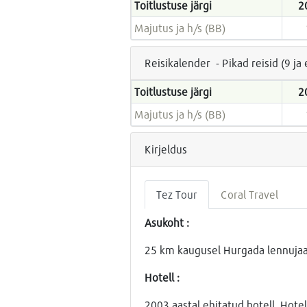
Toitlustuse järgi
2
Majutus ja h/s (BB)
Reisikalender - Pikad reisid (9 j
Toitlustuse järgi
2
Majutus ja h/s (BB)
Kirjeldus
Tez Tour
Coral Travel
Asukoht :
25 km kaugusel Hurgada lennujaama
Hotell :
2003.aastal ehitatud hotell. Hotel