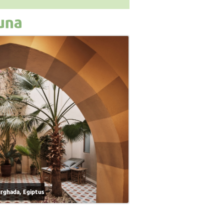
una
urghada, Egiptus