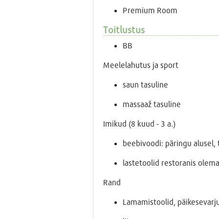
Premium Room
Toitlustus
BB
Meelelahutus ja sport
saun tasuline
massaaž tasuline
Imikud (8 kuud - 3 a.)
beebivoodi: päringu alusel, 
lastetoolid restoranis olem
Rand
Lamamistoolid, päikesevarju