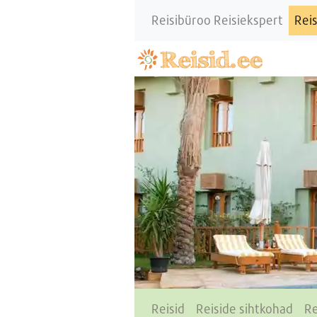
Reisibüroo Reisiekspert
Reis
Reisid
Reiside sihtkohad
Re