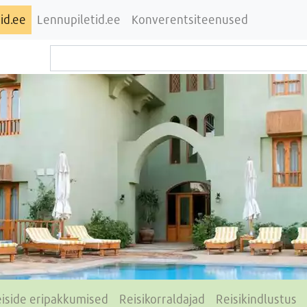
id.ee
Lennupiletid.ee
Konverentsiteenused
iside eripakkumised
Reisikorraldajad
Reisikindlustus