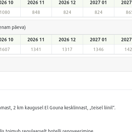
026 10
2026 11
2026 12
2027 01
2027
1080
848
824
824
86
a enam päeva)
026 10
2026 11
2026 12
2027 01
2027
1607
1341
1317
1346
14
st, 2 km kaugusel El Gouna kesklinnast, „teisel liinil“.
lis toimub regulaarselt hotelli renoveerimine.