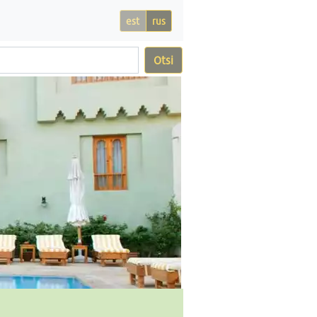
est
rus
Otsi