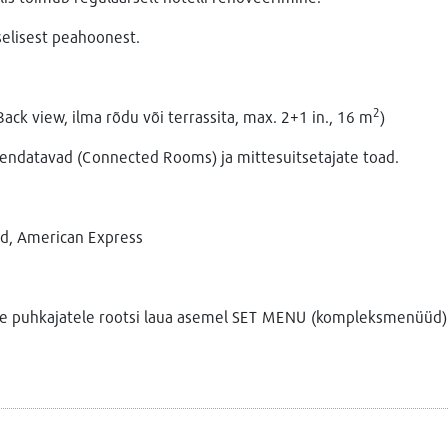
elisest peahoonest.
2
ck view, ilma rõdu või terrassita, max. 2+1 in., 16 m
)
endatavad (Connected Rooms) ja mittesuitsetajate toad.
d, American Express
kse puhkajatele rootsi laua asemel SET MENU (kompleksmenüüd)