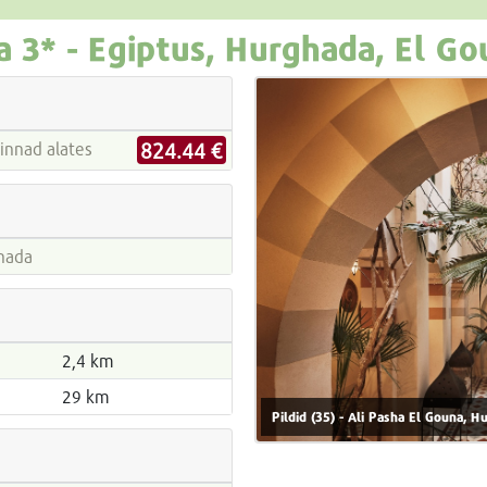
a
3* -
Egiptus, Hurghada, El Go
824.44 €
reiside hinnad alates
hada
2,4 km
29 km
Pildid (35) - Ali Pasha El Gouna, H