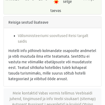
selge
taevas
Reisiga seotud lisateave
Välisministeeriumi soovitused Reisi targalt
saidis
Hotelli info põhineb kolmandate osapoolte andmetel
ja võib muutuda ilma ette teatamata. Seetõttu ei
vastuta me võimalike ebatäpsuste või muudatuste
eest. Teatud sihtkoha hotellides tuleb kohapeal
tasuda turismimaks, mille suurus sõltub hotelli
kategooriast ja viibitud ööde arvust.
Meie kontaktid
Vabas vormis tellimus
Veebisaidi
juhend, tingimused ja info
Veebi sisukaart (sitemap)
Autorent
Bussirent
Laevapiletid ja kruiisid
Otsing