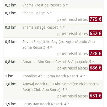
0,2 km
Shams Prestige Resort 5 *
0,3 km
Shams Lodge 5 *
775 €
paketireisid alates
0,3 km
Shams Safaga Resort 4 *
652 €
paketireisid alates
0,5 km
Seven Seas Jolie Bay (ex. Aqua Mondo Abu
Soma Resort) 4 *
728 €
paketireisid alates
0,8 km
Amarina Abu Soma Resort & Aquapark 5 *
686 €
paketireisid alates
1 km
Paradise Abu Soma Beach Resort 4 *
1,6 km
Amwaj Beach Club Abu Soma (ex.Pickalbatros
Beach Club Abu Soma) 5 *
651 €
paketireisid alates
1,9 km
Lotus Bay Beach Resort 4 *