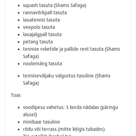
squash tasuta (Shams Safaga)
rannavõrkpall tasuta
lauatennis tasuta
veepolo tasuta
lauajalgpall tasuta
petang tasuta
tennise reketide ja pallide rent tasuta (Shams
Safaga)
noolemäng tasuta
tenniseväljaku valgustus tasuline (Shams
Safaga)
Toas
voodipesu vahetus: 3 korda nädalas (päringu
alusel)
minibaar tasuline
rõdu või terrass (mitte kõigis tubades)