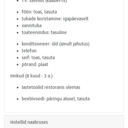
TV: satelliit (kaabel-tv)
föön: toas, tasuta
tubade koristamine: igapäevaselt
vannituba
toateenindus: tasuline
konditsioneer: üld (ainult jahutus)
telefon
seif: toas, tasuta
põrand: plaat
Imikud (8 kuud - 3 a.)
lastetoolid restoranis olemas
beebivoodi: päringu alusel, tasuta
Hotellid naabruses