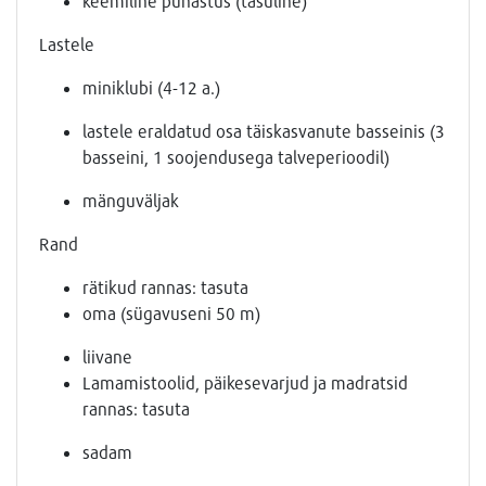
keemiline puhastus (tasuline)
Lastele
miniklubi (4-12 a.)
lastele eraldatud osa täiskasvanute basseinis (3
basseini, 1 soojendusega talveperioodil)
mänguväljak
Rand
rätikud rannas: tasuta
oma (sügavuseni 50 m)
liivane
Lamamistoolid, päikesevarjud ja madratsid
rannas: tasuta
sadam