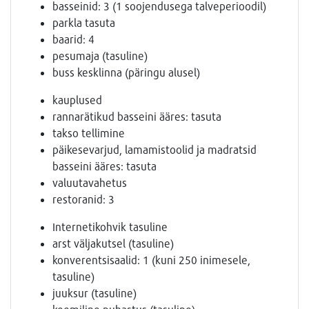
basseinid: 3 (1 soojendusega talveperioodil)
parkla tasuta
baarid: 4
pesumaja (tasuline)
buss kesklinna (päringu alusel)
kauplused
rannarätikud basseini ääres: tasuta
takso tellimine
päikesevarjud, lamamistoolid ja madratsid
basseini ääres: tasuta
valuutavahetus
restoranid: 3
Internetikohvik tasuline
arst väljakutsel (tasuline)
konverentsisaalid: 1 (kuni 250 inimesele,
tasuline)
juuksur (tasuline)