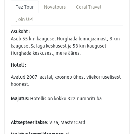
Tez Tour
Novatours
Coral Travel
Join UP!
Asukoht :
Asub 55 km kaugusel Hurghada lennujaamast, 8 km
kaugusel Safaga keskusest ja 58 km kaugusel
Hurghada keskusest, mere ääres.
Hotell :
Avatud 2007. aastal, koosneb ühest viiekorruselisest
hoonest.
Majutus:
Hotellis on kokku 322 numbrituba
Aktsepteeritakse:
Visa, MasterCard