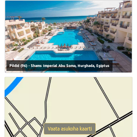
Pildid (96) - Shams Imperial Abu Soma, Hurghada, Egiptus
Vaata asukoha kaarti