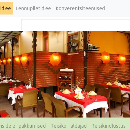
id.ee
Lennupiletid.ee
Konverentsiteenused
iside eripakkumised
Reisikorraldajad
Reisikindlustus