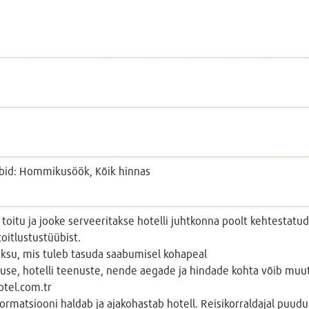
bid: Hommikusöök, Kõik hinnas
 toitu ja jooke serveeritakse hotelli juhtkonna poolt kehtestatud
toitlustustüübist.
ksu, mis tuleb tasuda saabumisel kohapeal
lduse, hotelli teenuste, nende aegade ja hindade kohta võib muu
tel.com.tr
nformatsiooni haldab ja ajakohastab hotell. Reisikorraldajal puu