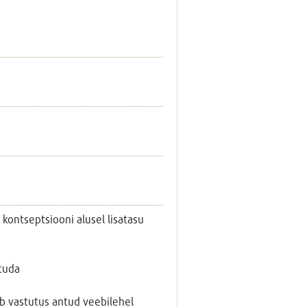
 kontseptsiooni alusel lisatasu
tuda
dub vastutus antud veebilehel