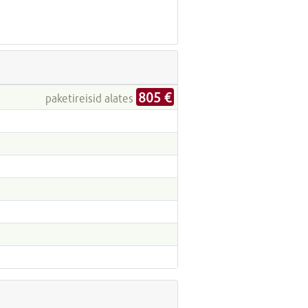
805 €
paketireisid alates