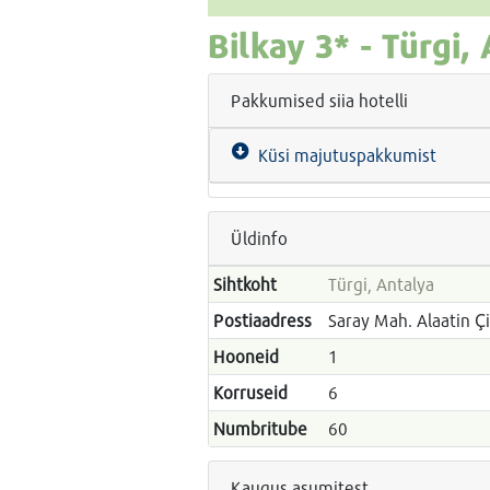
Bilkay
3* -
Türgi,
Pakkumised siia hotelli
Küsi majutuspakkumist
Üldinfo
Sihtkoht
Türgi, Antalya
Postiaadress
Saray Mah. Alaatin Ç
Hooneid
1
Korruseid
6
Numbritube
60
Kaugus asumitest