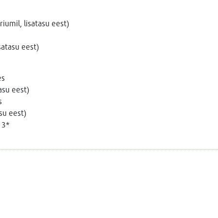
riumil, lisatasu eest)
satasu eest)
es
asu eest)
s
su eest)
 3*