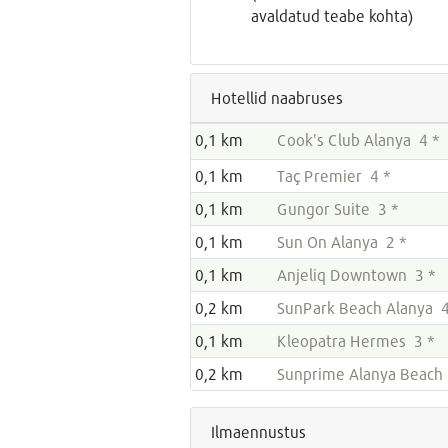
avaldatud teabe kohta)
Hotellid naabruses
0,1 km
Cook's Club Alanya 4 *
0,1 km
Taç Premier 4 *
0,1 km
Gungor Suite 3 *
0,1 km
Sun On Alanya 2 *
0,1 km
Anjeliq Downtown 3 *
0,2 km
SunPark Beach Alanya 4
0,1 km
Kleopatra Hermes 3 *
0,2 km
Sunprime Alanya Beach
Ilmaennustus