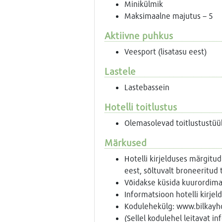
Minikülmik
Maksimaalne majutus – 5
Aktiivne puhkus
Veesport (lisatasu eest)
Lastele
Lastebassein
Hotelli toitlustus
Olemasolevad toitlustustüü
Märkused
Hotelli kirjelduses märgitud
eest, sõltuvalt broneeritud 
Võidakse küsida kuurordima
Informatsioon hotelli kirje
Kodulehekülg: www.bilkayho
(Sellel kodulehel leitavat i