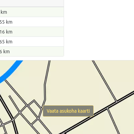
 km
55 km
16 km
65 km
6 km
Vaata asukoha kaarti