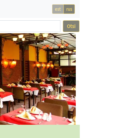
est
rus
Otsi