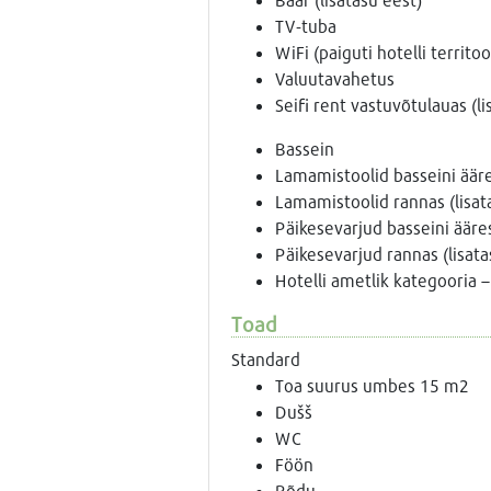
TV-tuba
WiFi (paiguti hotelli territoo
Valuutavahetus
Seifi rent vastuvõtulauas (li
Bassein
Lamamistoolid basseini äär
Lamamistoolid rannas (lisat
Päikesevarjud basseini ääre
Päikesevarjud rannas (lisata
Hotelli ametlik kategooria –
Toad
Standard
Toa suurus umbes 15 m2
Dušš
WC
Föön
Rõdu