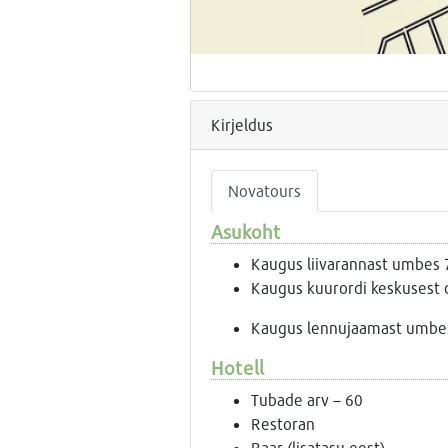
Kirjeldus
Novatours
Asukoht
Kaugus liivarannast umbes 
Kaugus kuurordi keskusest 
Kaugus lennujaamast umbes
Hotell
Tubade arv – 60
Restoran
Baar (lisatasu eest)