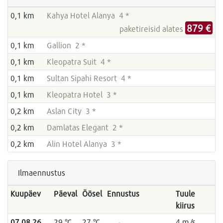
0,1 km
Kahya Hotel Alanya 4 *
879 €
paketireisid alates
0,1 km
Gallion 2 *
0,1 km
Kleopatra Suit 4 *
0,1 km
Sultan Sipahi Resort 4 *
0,1 km
Kleopatra Hotel 3 *
0,2 km
Aslan City 3 *
0,2 km
Damlatas Elegant 2 *
0,2 km
Alin Hotel Alanya 3 *
Ilmaennustus
Kuupäev
Päeval
Öösel
Ennustus
Tuule
kiirus
07.08.26
29 °C
27 °C
4 m/s