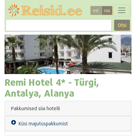
est
rus
Otsi
Remi Hotel
4* -
Türgi,
Antalya, Alanya
Pakkumised siia hotelli
Küsi majutuspakkumist