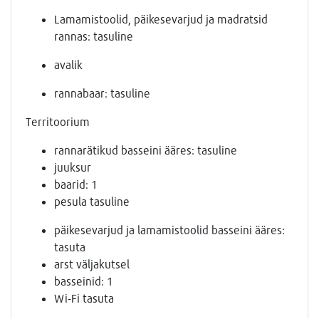
Lamamistoolid, päikesevarjud ja madratsid
rannas: tasuline
avalik
rannabaar: tasuline
Territoorium
rannarätikud basseini ääres: tasuline
juuksur
baarid: 1
pesula tasuline
päikesevarjud ja lamamistoolid basseini ääres:
tasuta
arst väljakutsel
basseinid: 1
Wi-Fi tasuta