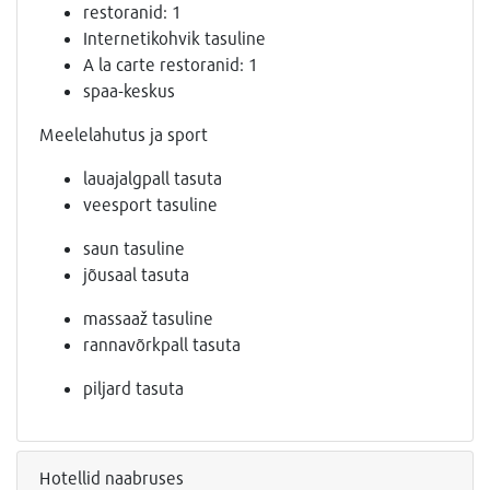
restoranid: 1
Internetikohvik tasuline
A la carte restoranid: 1
spaa-keskus
Meelelahutus ja sport
lauajalgpall tasuta
veesport tasuline
saun tasuline
jõusaal tasuta
massaaž tasuline
rannavõrkpall tasuta
piljard tasuta
Hotellid naabruses