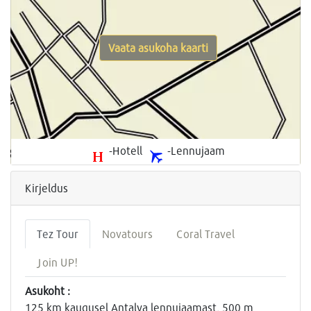
Vaata asukoha kaarti
-Hotell
-Lennujaam
Kirjeldus
Tez Tour
Novatours
Coral Travel
Join UP!
Asukoht :
1
2
5 km kaugusel Antalya lennujaamast
,
500 m