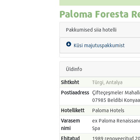
Paloma Foresta R
Pakkumised siia hotelli
Küsi majutuspakkumist
Üldinfo
Sihtkoht
Türgi, Antalya
Postiaadress
Çifteçeşmeler Mahall
07985 Beldibi Konyaal
Hotellikett
Paloma Hotels
Varasem
ex Paloma Renaissanc
nimi
Spa
Ehitatud
1989 renoveeritud 