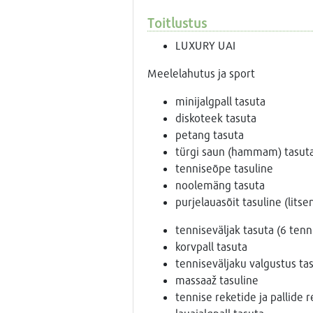
Toitlustus
LUXURY UAI
Meelelahutus ja sport
minijalgpall tasuta
diskoteek tasuta
petang tasuta
türgi saun (hammam) tasuta 
tenniseõpe tasuline
noolemäng tasuta
purjelauasõit tasuline (litse
tenniseväljak tasuta (6 tenn
korvpall tasuta
tenniseväljaku valgustus ta
massaaž tasuline
tennise reketide ja pallide r