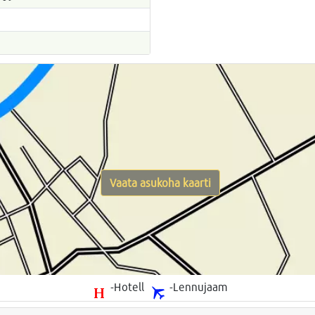
Vaata asukoha kaarti
-Hotell
-Lennujaam