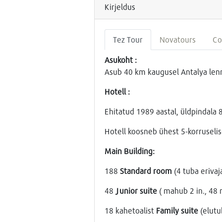
Kirjeldus
Tez Tour
Novatours
Co
Asukoht :
Asub 40 km kaugusel Antalya lenn
Hotell :
Ehitatud
1989
aastal, üldpindala
Hotell koosneb ühest 5-korruseli
Main Building:
188
Standard room
(4 tuba erivaj
48
Junior suite
( mahub
2 in
., 48
18 kahetoalist
Family suite
(elutu