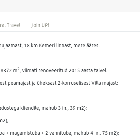
ral Travel
Join UP!
ujaamast, 18 km Kemeri linnast, mere ääres.
2
88
372
m
, viimati renoveeritud 201
5
aasta talvel.
sest peamajast ja üheksast
2-korruselisest
Villa majast
:
adustega kliendile, mahub 3 in
., 39
m
2);
 m
2);
ba + magamistuba + 2 vannituba, mahub
4 in
.,
75 m
2);