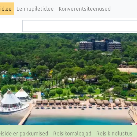
id.ee
Lennupiletid.ee
Konverentsiteenused
iside eripakkumised
Reisikorraldajad
Reisikindlustus