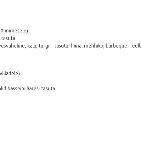
00 inimesele)
 tasuta
hvusvaheline, kala, türgi – tasuta; hiina, mehhiko, barbeque – eel
villadele)
id basseini ääres: tasuta