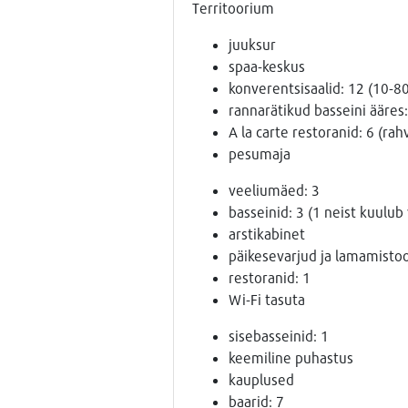
Territoorium
juuksur
spaa-keskus
konverentsisaalid: 12 (10-8
rannarätikud basseini ääres:
A la carte restoranid: 6 (ra
pesumaja
veeliumäed: 3
basseinid: 3 (1 neist kuulub 
arstikabinet
päikesevarjud ja lamamistool
restoranid: 1
Wi-Fi tasuta
sisebasseinid: 1
keemiline puhastus
kauplused
baarid: 7