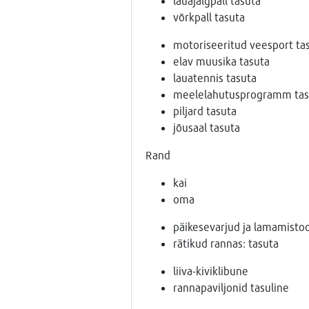
lauajalgpall tasuta
võrkpall tasuta
motoriseeritud veesport tas
elav muusika tasuta
lauatennis tasuta
meelelahutusprogramm tas
piljard tasuta
jõusaal tasuta
Rand
kai
oma
päikesevarjud ja lamamistoo
rätikud rannas: tasuta
liiva-kiviklibune
rannapaviljonid tasuline