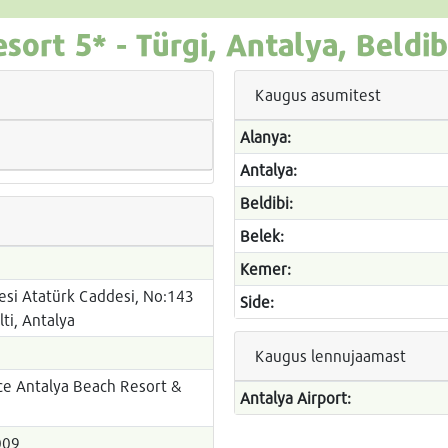
esort
5* -
Türgi, Antalya, Beldib
Kaugus asumitest
Alanya:
Antalya:
Beldibi:
Belek:
Kemer:
esi Atatürk Caddesi, No:143
Side:
ti, Antalya
Kaugus lennujaamast
e Antalya Beach Resort &
Antalya Airport:
2009