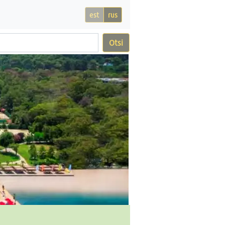
est
rus
Otsi