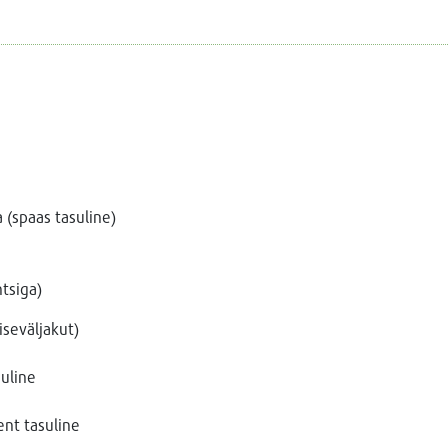
(spaas tasuline)
ntsiga)
iseväljakut)
suline
ent tasuline