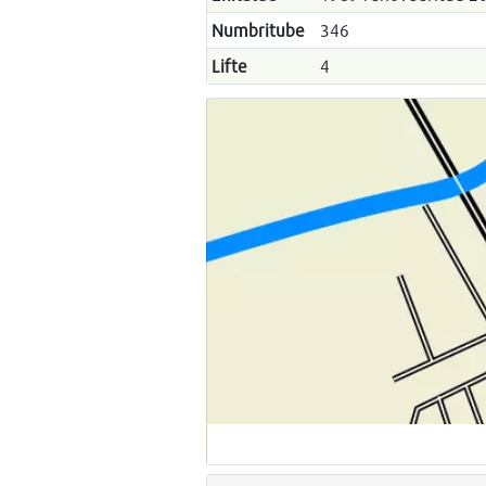
Numbritube
346
Lifte
4