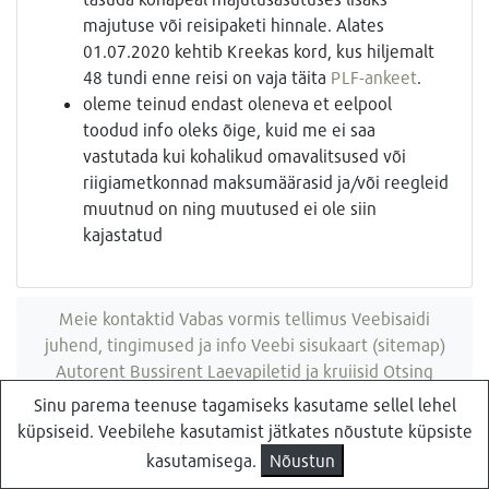
majutuse või reisipaketi hinnale. Alates
01.07.2020 kehtib Kreekas kord, kus hiljemalt
48 tundi enne reisi on vaja täita
PLF-ankeet
.
oleme teinud endast oleneva et eelpool
toodud info oleks õige, kuid me ei saa
vastutada kui kohalikud omavalitsused või
riigiametkonnad maksumäärasid ja/või reegleid
muutnud on ning muutused ei ole siin
kajastatud
Meie kontaktid
Vabas vormis tellimus
Veebisaidi
juhend, tingimused ja info
Veebi sisukaart (sitemap)
Autorent
Bussirent
Laevapiletid ja kruiisid
Otsing
veebisaidist
Sinu parema teenuse tagamiseks kasutame sellel lehel
küpsiseid. Veebilehe kasutamist jätkates nõustute küpsiste
Küsi pakkumist
Reisibüroo Reisiekspert, Roosikrantsi 8B Tallinn, Eesti
kasutamisega.
Nõustun
- e-post: ebyroo[ät]reisid.ee - telefon:
610 8600