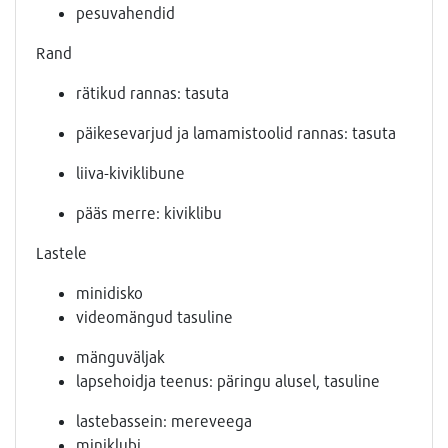
pesuvahendid
Rand
rätikud rannas: tasuta
päikesevarjud ja lamamistoolid rannas: tasuta
liiva-kiviklibune
pääs merre: kiviklibu
Lastele
minidisko
videomängud tasuline
mänguväljak
lapsehoidja teenus: päringu alusel, tasuline
lastebassein: mereveega
miniklubi