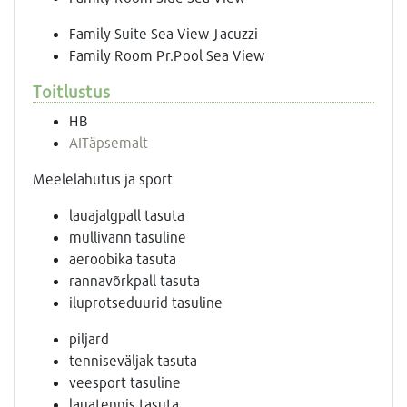
Family Suite Sea View Jacuzzi
Family Room Pr.Pool Sea View
Toitlustus
HB
AI
Täpsemalt
Meelelahutus ja sport
lauajalgpall tasuta
mullivann tasuline
aeroobika tasuta
rannavõrkpall tasuta
iluprotseduurid tasuline
piljard
tenniseväljak tasuta
veesport tasuline
lauatennis tasuta