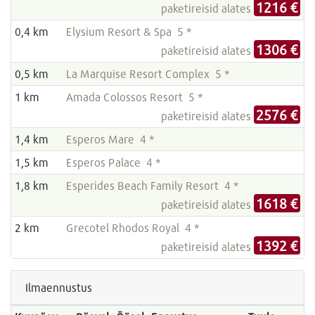
1216 €
paketireisid alates
0,4 km
Elysium Resort & Spa 5 *
1306 €
paketireisid alates
0,5 km
La Marquise Resort Complex 5 *
1 km
Amada Colossos Resort 5 *
2576 €
paketireisid alates
1,4 km
Esperos Mare 4 *
1,5 km
Esperos Palace 4 *
1,8 km
Esperides Beach Family Resort 4 *
1618 €
paketireisid alates
2 km
Grecotel Rhodos Royal 4 *
1392 €
paketireisid alates
Ilmaennustus