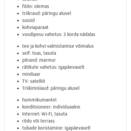
föön: olemas
triikraud: päringu alusel
sussid
kohviaparaat
voodipesu vahetus: 3 korda nädalas
tee ja kohvi valmistamise võimalus
seif: toas, tasuta
põrand: marmor
rätikute vahetus: igapäevaselt
minibaar
TV: satelliit
Triikimislaud: päringu alusel
hommikumantel
konditsioneer: individuaalne
Internet: Wi-Fi, tasuta
rõdu või terrass
tubade koristamine: igapäevaselt