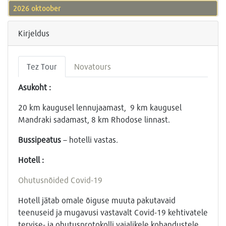
2026 oktoober
Kirjeldus
Tez Tour
Novatours
Asukoht :
20 km kaugusel lennujaamast, 9 km kaugusel
Mandraki sadamast, 8 km Rhodose linnast.
Bussipeatus
– hotelli vastas.
Hotell :
Ohutusnõided Covid-19
Hotell jätab omale õiguse muuta pakutavaid
teenuseid ja mugavusi vastavalt Covid-19 kehtivatele
tervise- ja ohutusprotokolli vajalikele kohandustele.