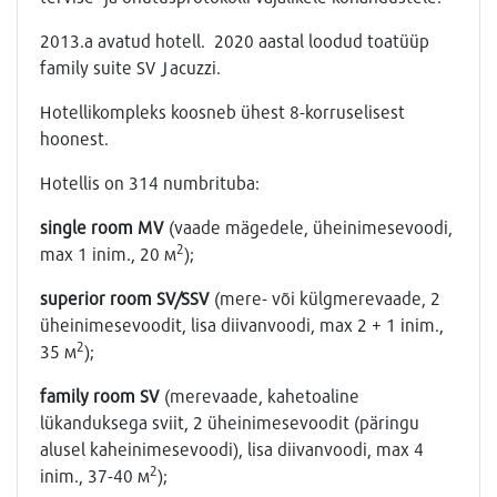
2013.a avatud hotell. 2020 aastal loodud toatüüp
family suite SV Jacuzzi.
Hotellikompleks koosneb ühest 8-korruselisest
hoonest.
Hotellis on 314 numbrituba:
single room MV
(vaade mägedele, üheinimesevoodi,
2
max 1 inim., 20 м
);
superior room SV/SSV
(mere- või külgmerevaade, 2
üheinimesevoodit, lisa diivanvoodi, max 2 + 1 inim.,
2
35 м
);
family room SV
(merevaade, kahetoaline
lükanduksega sviit, 2 üheinimesevoodit (päringu
alusel kaheinimesevoodi), lisa diivanvoodi, max 4
2
inim., 37-40 м
);