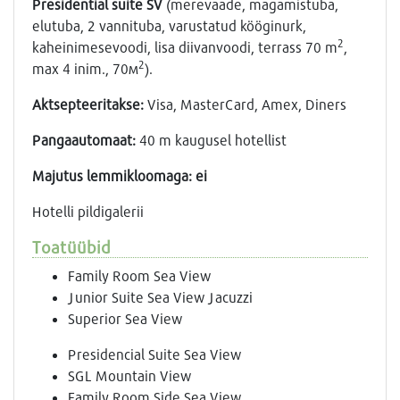
Presidential
suite
SV
(merevaade, magamistuba,
elutuba, 2 vannituba, varustatud kööginurk,
2
kaheinimesevoodi, lisa diivanvoodi, terrass 70 m
,
2
max 4 inim., 70м
).
Aktsepteeritakse:
Visa, MasterCard, Amex, Diners
Pangaautomaat:
40 m kaugusel hotellist
Majutus lemmikloomaga: ei
Hotelli pildigalerii
Toatüübid
Family Room Sea View
Junior Suite Sea View Jacuzzi
Superior Sea View
Presidencial Suite Sea View
SGL Mountain View
Family Room Side Sea View