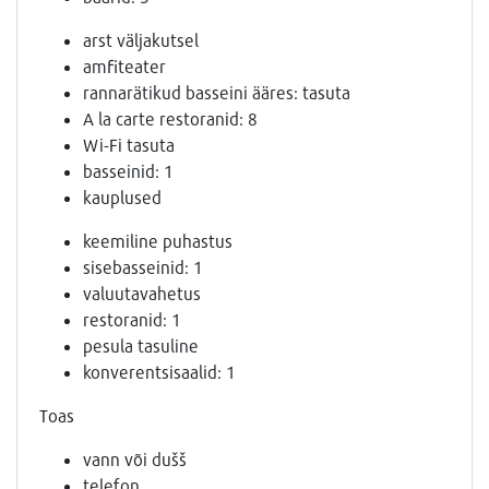
arst väljakutsel
amfiteater
rannarätikud basseini ääres: tasuta
A la carte restoranid: 8
Wi-Fi tasuta
basseinid: 1
kauplused
keemiline puhastus
sisebasseinid: 1
valuutavahetus
restoranid: 1
pesula tasuline
konverentsisaalid: 1
Toas
vann või dušš
telefon