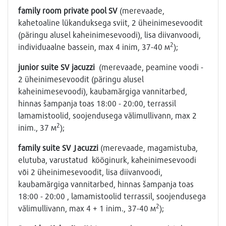
family room private pool SV
(merevaade,
kahetoaline lükanduksega sviit, 2 üheinimesevoodit
(päringu alusel kaheinimesevoodi), lisa diivanvoodi,
2
individuaalne bassein, max 4 inim, 37-40 м
);
junior suite SV jacuzzi
(merevaade, peamine voodi -
2 üheinimesevoodit (päringu alusel
kaheinimesevoodi), kaubamärgiga vannitarbed,
hinnas šampanja toas 18:00 - 20:00, terrassil
lamamistoolid, soojendusega välimullivann, max 2
2
inim., 37 м
);
family
suite
SV
Jacuzzi
(merevaade, magamistuba,
elutuba, varustatud kööginurk, kaheinimesevoodi
või 2 üheinimesevoodit, lisa diivanvoodi,
kaubamärgiga vannitarbed, hinnas šampanja toas
18:00 - 20:00 , lamamistoolid terrassil, soojendusega
2
välimullivann, max 4 + 1 inim., 37-40 м
);