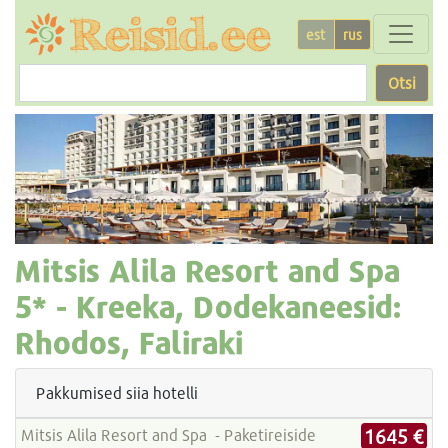
est
rus
Otsi
Mitsis Alila Resort and Spa
5* -
Kreeka, Dodekaneesid:
Rhodos, Faliraki
Pakkumised siia hotelli
1645 €
Mitsis Alila Resort and Spa - Paketireiside