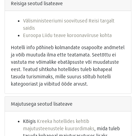
Reisiga seotud lisateave
Välisministeeriumi soovitused Reisi targalt
saidis
Euroopa Liidu teave koroonaviiruse kohta
Hotelli info põhineb kolmandate osapoolte andmetel
ja võib muutuda ilma ette teatamata. Seetõttu ei
vastuta me võimalike ebatäpsuste või muudatuste
eest. Teatud sihtkoha hotellides tuleb kohapeal
tasuda turismimaks, mille suurus sõltub hotelli
kategooriast ja viibitud ööde arvust.
Majutusega seotud lisateave
Kõigis
Kreeka hotellides kehtib
majutusteenustele kuurordimaks
, mida tuleb
tasuda kohapeal majutusasutuses lisaks