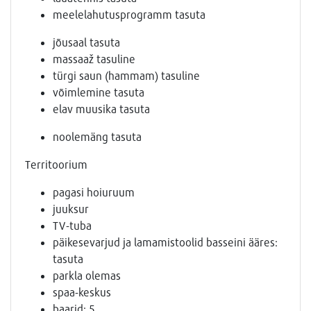
meelelahutusprogramm tasuta
jõusaal tasuta
massaaž tasuline
türgi saun (hammam) tasuline
võimlemine tasuta
elav muusika tasuta
noolemäng tasuta
Territoorium
pagasi hoiuruum
juuksur
TV-tuba
päikesevarjud ja lamamistoolid basseini ääres:
tasuta
parkla olemas
spaa-keskus
baarid: 5