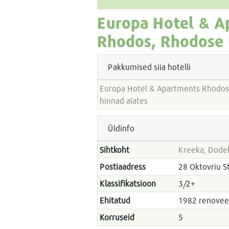
Europa Hotel & A
Rhodos, Rhodose 
Pakkumised siia hotelli
Europa Hotel & Apartments Rhodos - Paketireisid
hinnad alates
Üldinfo
Sihtkoht
Kreeka, Dode
Postiaadress
28 Oktovriu S
Klassifikatsioon
3/2+
Ehitatud
1982 reno
Korruseid
5