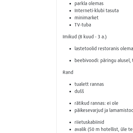
parkla olemas
Interneti-klubi tasuta
minimarket
TV-tuba
Imikud (8 kuud - 3 a.)
lastetoolid restoranis olem
beebivoodi: päringu alusel, 
Rand
tualett rannas
dušš
rätikud rannas: ei ole
päikesevarjud ja lamamistoo
riietuskabiinid
avalik (50 m hotellist, üle te