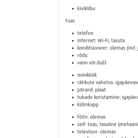
kiviklibu
Toas
telefon
Internet: Wi-Fi, tasuta
konditsioneer: olemas (ind.
rõdu
vann või dušš
miniköök
rätikute vahetus: igapäevas
põrand: plaat
tubade koristamine: igapäev
külmkapp
föön: olemas
seif: toas, tasuline (mehaani
televiisor: olemas