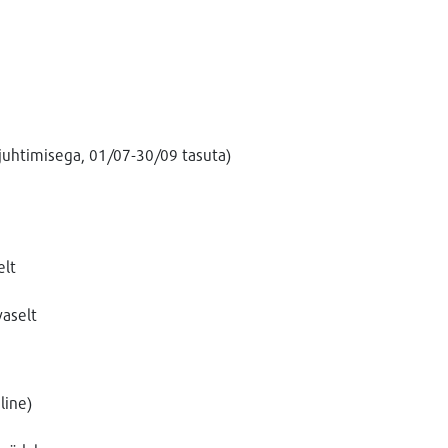
 juhtimisega, 01/07-30/09 tasuta)
elt
aselt
line)