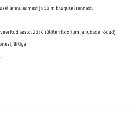
sel lennujaamast ja 50 m kaugusel rannast.
oveeritud aastal 2016 (üldterritoorium ja tubade rõdud).
nest, liftiga
a.