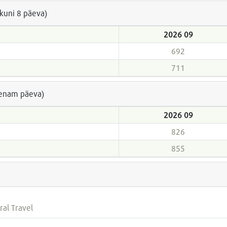
(kuni 8 päeva)
2026 09
692
711
a enam päeva)
2026 09
826
855
ral Travel