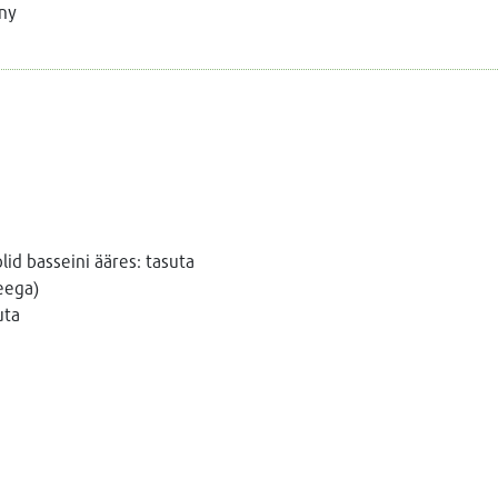
ny
id basseini ääres: tasuta
eega)
uta