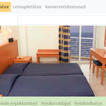
id.ee
Lennupiletid.ee
Konverentsiteenused
iside eripakkumised
Reisikorraldajad
Reisikindlustus