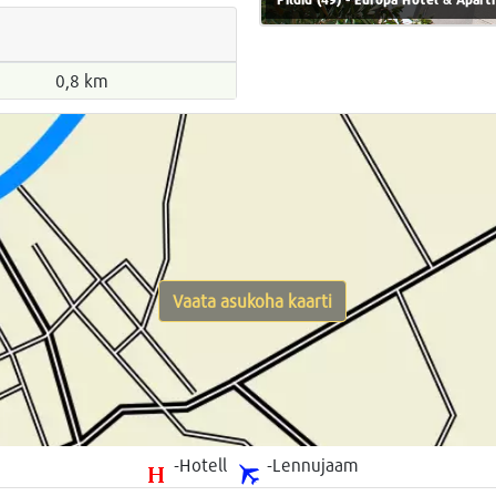
0,8 km
Vaata asukoha kaarti
-Hotell
-Lennujaam