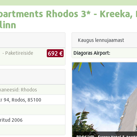
partments Rhodos
3* -
Kreeka,
linn
Kaugus lennujaamast
692 €
e
Diagoras Airport:
kaneesid: Rhodos
tr 94, Rodos, 85100
veeritud 2006
Pildid (49) - Europa Hotel & Apa