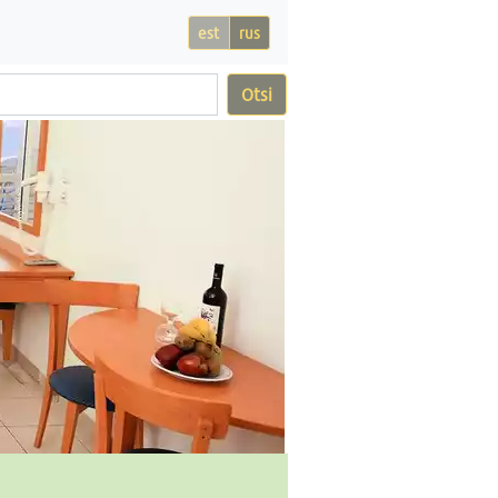
est
rus
Otsi