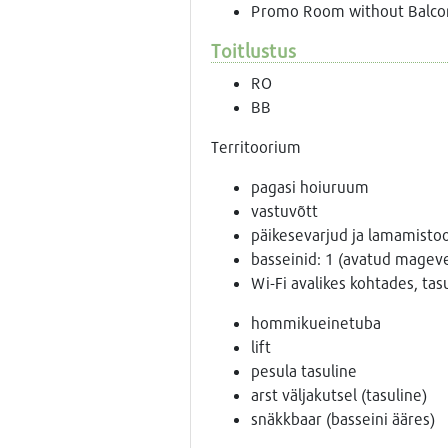
Promo Room without Balco
Toitlustus
RO
BB
Territoorium
pagasi hoiuruum
vastuvõtt
päikesevarjud ja lamamistool
basseinid: 1 (avatud magev
Wi-Fi avalikes kohtades, tas
hommikueinetuba
lift
pesula tasuline
arst väljakutsel (tasuline)
snäkkbaar (basseini ääres)