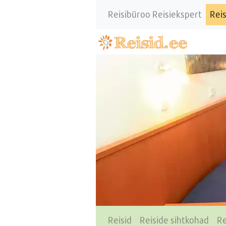
Reisibüroo Reisiekspert
Reis
Reisid
Reiside sihtkohad
Re