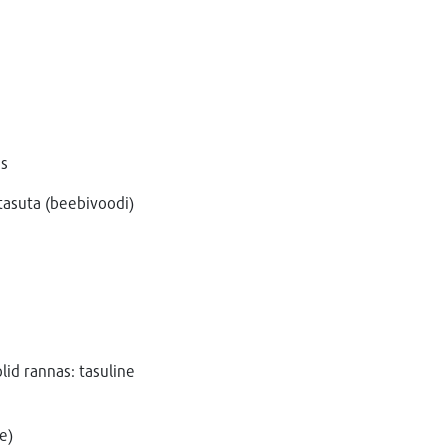
as
tasuta (beebivoodi)
lid rannas: tasuline
e)