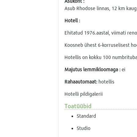
Asukoht :
Asub Rhodose linnas, 12 km kaugu
Hotell :
Ehitatud 1976.aastal, viimati ren
Koosneb ühest 6-korruselisest hoo
Hotellis on kokku 100 numbritub
Majutus lemmikloomaga :
еi
Rahaautomaat:
hotellis
Hotelli pildigalerii
Toatüübid
Standard
Studio