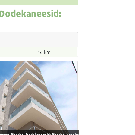
 Dodekaneesid:
16 km
rtments Rhodos, Dodekaneesid: Rhodos, Kreeka