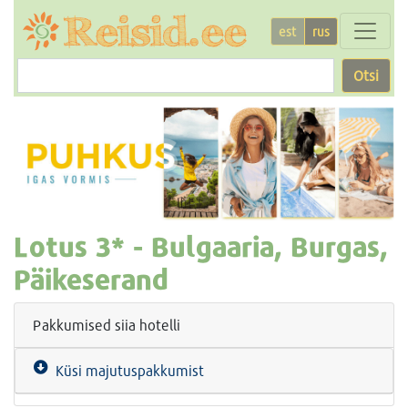
est
rus
Otsi
Lotus
3* -
Bulgaaria, Burgas,
Päikeserand
Pakkumised siia hotelli
Küsi majutuspakkumist