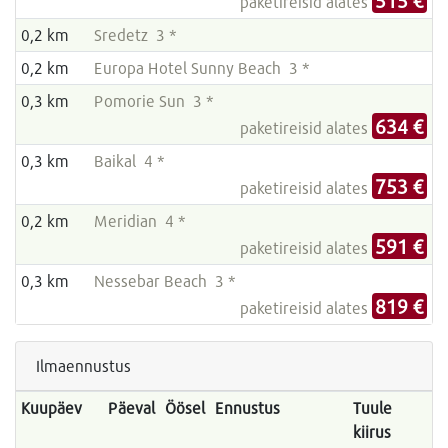
515 €
paketireisid alates
0,2 km
Sredetz 3 *
0,2 km
Europa Hotel Sunny Beach 3 *
0,3 km
Pomorie Sun 3 *
634 €
paketireisid alates
0,3 km
Baikal 4 *
753 €
paketireisid alates
0,2 km
Meridian 4 *
591 €
paketireisid alates
0,3 km
Nessebar Beach 3 *
819 €
paketireisid alates
Ilmaennustus
Kuupäev
Päeval
Öösel
Ennustus
Tuule
kiirus