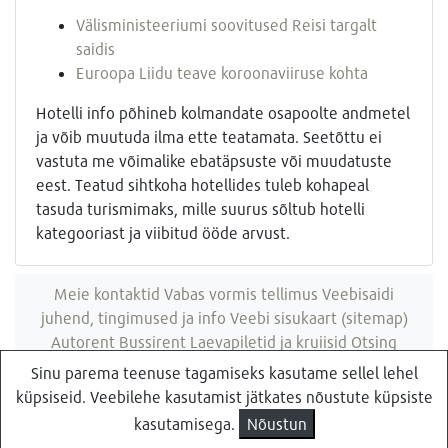
Välisministeeriumi soovitused Reisi targalt
saidis
Euroopa Liidu teave koroonaviiruse kohta
Hotelli info põhineb kolmandate osapoolte andmetel
ja võib muutuda ilma ette teatamata. Seetõttu ei
vastuta me võimalike ebatäpsuste või muudatuste
eest. Teatud sihtkoha hotellides tuleb kohapeal
tasuda turismimaks, mille suurus sõltub hotelli
kategooriast ja viibitud ööde arvust.
Meie kontaktid
Vabas vormis tellimus
Veebisaidi
juhend, tingimused ja info
Veebi sisukaart (sitemap)
Autorent
Bussirent
Laevapiletid ja kruiisid
Otsing
veebisaidist
Sinu parema teenuse tagamiseks kasutame sellel lehel
küpsiseid. Veebilehe kasutamist jätkates nõustute küpsiste
Küsi pakkumist
Reisibüroo Reisiekspert, Roosikrantsi 8B Tallinn, Eesti
kasutamisega.
Nõustun
- e-post: ebyroo[ät]reisid.ee - telefon:
610 8600