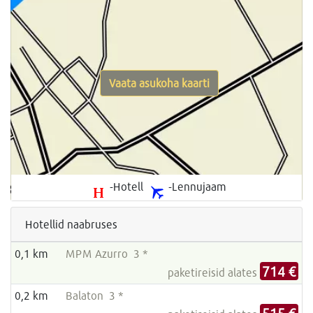
Vaata asukoha kaarti
-Hotell
-Lennujaam
Hotellid naabruses
0,1 km
MPM Azurro 3 *
714 €
paketireisid alates
0,2 km
Balaton 3 *