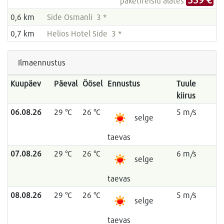
paketireisid alates
0,6 km
Side Osmanli 3 *
0,7 km
Helios Hotel Side 3 *
Ilmaennustus
Kuupäev
Päeval
Öösel
Ennustus
Tuule
kiirus
06.08.26
29 °C
26 °C
5 m/s
selge
taevas
07.08.26
29 °C
26 °C
6 m/s
selge
taevas
08.08.26
29 °C
26 °C
5 m/s
selge
taevas