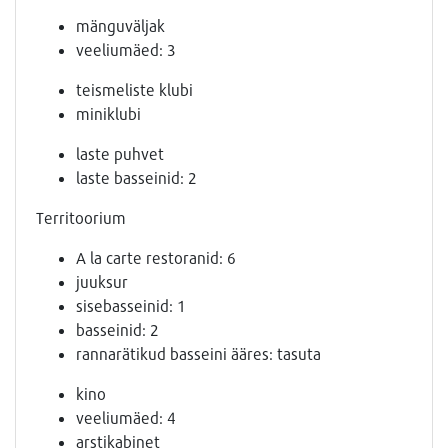
mänguväljak
veeliumäed: 3
teismeliste klubi
miniklubi
laste puhvet
laste basseinid: 2
Territoorium
A la carte restoranid: 6
juuksur
sisebasseinid: 1
basseinid: 2
rannarätikud basseini ääres: tasuta
kino
veeliumäed: 4
arstikabinet