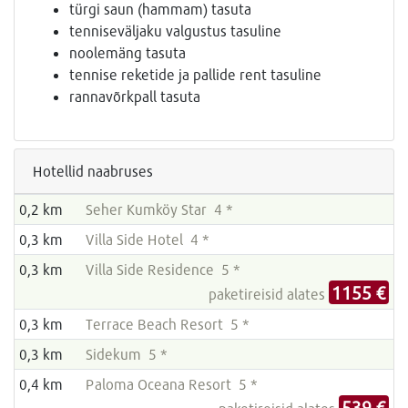
türgi saun (hammam) tasuta
tenniseväljaku valgustus tasuline
noolemäng tasuta
tennise reketide ja pallide rent tasuline
rannavõrkpall tasuta
Hotellid naabruses
0,2 km
Seher Kumköy Star 4 *
0,3 km
Villa Side Hotel 4 *
0,3 km
Villa Side Residence 5 *
1155 €
paketireisid alates
0,3 km
Terrace Beach Resort 5 *
0,3 km
Sidekum 5 *
0,4 km
Paloma Oceana Resort 5 *
539 €