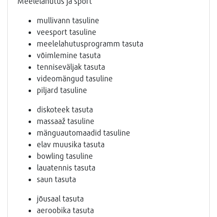
Meelelahutus ja sport
mullivann tasuline
veesport tasuline
meelelahutusprogramm tasuta
võimlemine tasuta
tenniseväljak tasuta
videomängud tasuline
piljard tasuline
diskoteek tasuta
massaaž tasuline
mänguautomaadid tasuline
elav muusika tasuta
bowling tasuline
lauatennis tasuta
saun tasuta
jõusaal tasuta
aeroobika tasuta