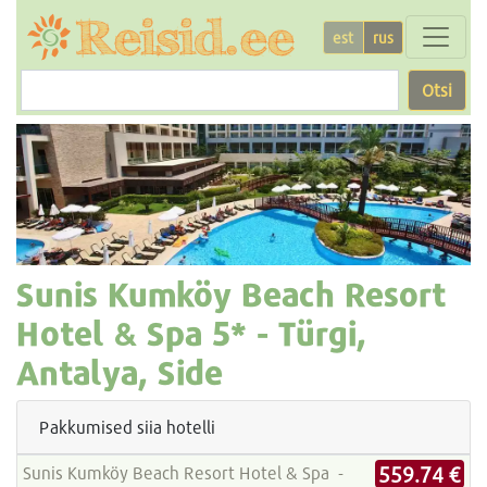
est
rus
Otsi
Sunis Kumköy Beach Resort
Hotel & Spa
5* -
Türgi,
Antalya, Side
Pakkumised siia hotelli
559.74 €
Sunis Kumköy Beach Resort Hotel & Spa -