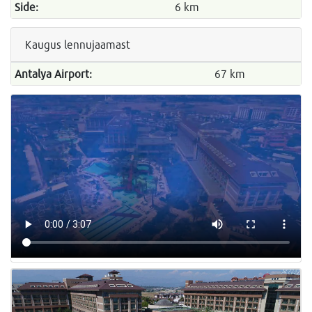
Side:
6 km
Kaugus lennujaamast
Antalya Airport:
67 km