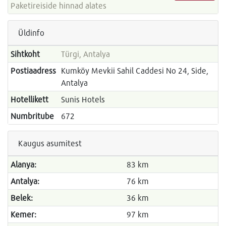
Paketireiside hinnad alates
Üldinfo
Sihtkoht
Türgi, Antalya
Postiaadress
Kumköy Mevkii Sahil Caddesi No 24, Side,
Antalya
Hotellikett
Sunis Hotels
Numbritube
672
Kaugus asumitest
Alanya:
83 km
Antalya:
76 km
Belek:
36 km
Kemer:
97 km