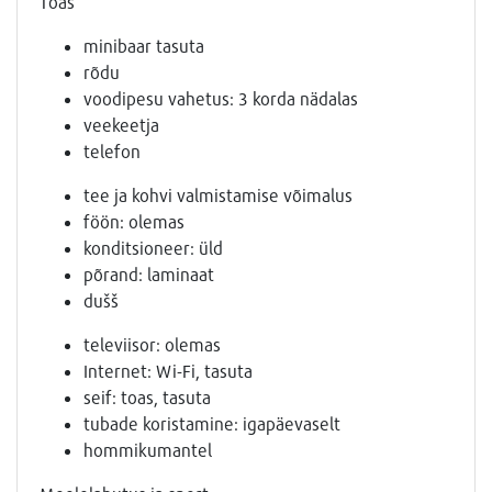
Toas
minibaar tasuta
rõdu
voodipesu vahetus: 3 korda nädalas
veekeetja
telefon
tee ja kohvi valmistamise võimalus
föön: olemas
konditsioneer: üld
põrand: laminaat
dušš
televiisor: olemas
Internet: Wi-Fi, tasuta
seif: toas, tasuta
tubade koristamine: igapäevaselt
hommikumantel