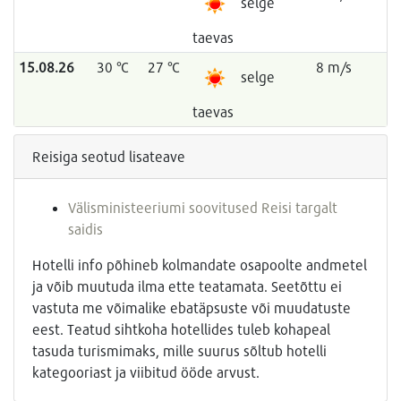
selge
taevas
15.08.26
30 °C
27 °C
8 m/s
selge
taevas
Reisiga seotud lisateave
Välisministeeriumi soovitused Reisi targalt
saidis
Hotelli info põhineb kolmandate osapoolte andmetel
ja võib muutuda ilma ette teatamata. Seetõttu ei
vastuta me võimalike ebatäpsuste või muudatuste
eest. Teatud sihtkoha hotellides tuleb kohapeal
tasuda turismimaks, mille suurus sõltub hotelli
kategooriast ja viibitud ööde arvust.