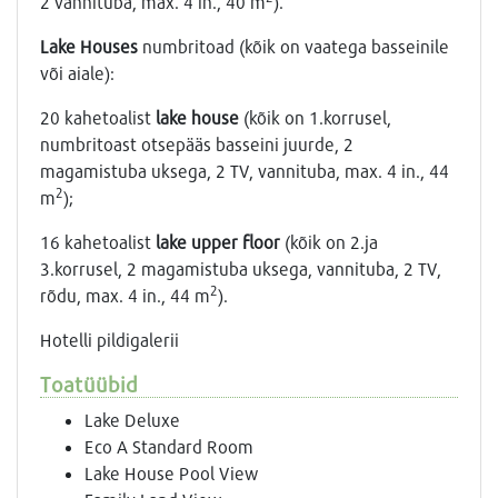
2 vannituba, max. 4 in., 40 m
).
Lake Houses
numbritoad (kõik on vaatega basseinile
või aiale):
20 kahetoalist
lake house
(kõik on 1.korrusel,
numbritoast otsepääs basseini juurde, 2
magamistuba uksega, 2 ТV, vannituba, max. 4 in., 44
2
m
);
16 kahetoalist
lake upper floor
(kõik on 2.ja
3.korrusel, 2 magamistuba uksega, vannituba, 2 ТV,
2
rõdu, max. 4 in., 44 m
).
Hotelli pildigalerii
Toatüübid
Lake Deluxe
Eco A Standard Room
Lake House Pool View