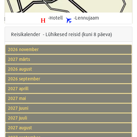
-Hotell
-Lennujaam
Reisikalender - Lühikesed reisid (kuni 8 päeva)
2026 november
2027 märts
2026 august
2026 september
2027 aprill
2027 mai
2027 juuni
2027 juuli
2027 august