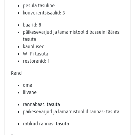
pesula tasuline
konverentsisaalid: 3
baarid: 8
päikesevarjud ja lamamistoolid basseini ääres:
tasuta
kauplused
Wi-Fi tasuta
restoranid: 1
Rand
oma
liivane
rannabaar: tasuta
päikesevarjud ja lamamistoolid rannas: tasuta
rätikud rannas: tasuta