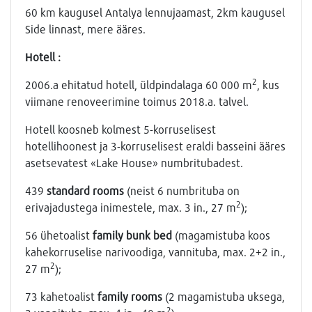
60 km kaugusel Antalya lennujaamast, 2km kaugusel
Side linnast, mere ääres.
Hotell :
2
2006.a ehitatud hotell, üldpindalaga 60 000 m
, kus
viimane renoveerimine toimus 2018.a. talvel.
Hotell koosneb kolmest 5-korruselisest
hotellihoonest ja 3-korruselisest eraldi basseini ääres
asetsevatest «Lake House» numbritubadest.
439
standard rooms
(neist 6 numbrituba on
2
erivajadustega inimestele, max. 3 in., 27 m
);
56 ühetoalist
family bunk bed
(magamistuba koos
kahekorruselise narivoodiga, vannituba, max. 2+2 in.,
2
27 m
);
73 kahetoalist
family rooms
(2 magamistuba uksega,
2