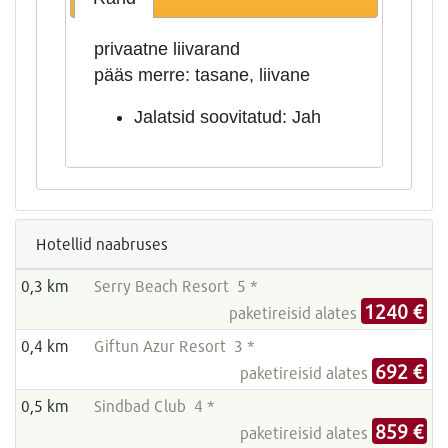
privaatne liivarand
pääs merre: tasane, liivane
Jalatsid soovitatud: Jah
Hotellid naabruses
0,3 km
Serry Beach Resort 5 *
1240 €
paketireisid alates
0,4 km
Giftun Azur Resort 3 *
692 €
paketireisid alates
0,5 km
Sindbad Club 4 *
859 €
paketireisid alates