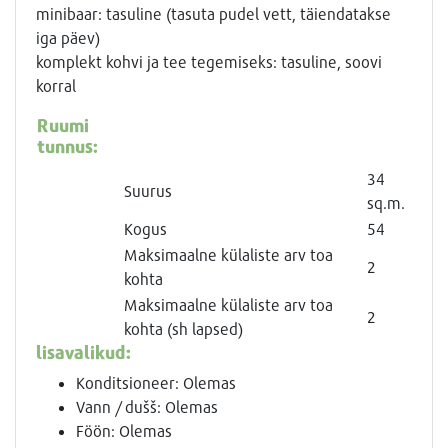
minibaar: tasuline (tasuta pudel vett, täiendatakse
iga päev)
komplekt kohvi ja tee tegemiseks: tasuline, soovi
korral
Ruumi
tunnus:
34
Suurus
sq.m.
Kogus
54
Maksimaalne külaliste arv toa
2
kohta
Maksimaalne külaliste arv toa
2
kohta (sh lapsed)
lisavalikud:
Konditsioneer: Olemas
Vann / dušš: Olemas
Föön: Olemas