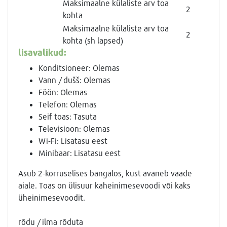
Maksimaalne külaliste arv toa
2
kohta
Maksimaalne külaliste arv toa
2
kohta (sh lapsed)
lisavalikud:
Konditsioneer: Olemas
Vann / dušš: Olemas
Föön: Olemas
Telefon: Olemas
Seif toas: Tasuta
Televisioon: Olemas
Wi-Fi: Lisatasu eest
Minibaar: Lisatasu eest
Asub 2-korruselises bangalos, kust avaneb vaade
aiale. Toas on ülisuur kaheinimesevoodi või kaks
üheinimesevoodit.
rõdu / ilma rõduta