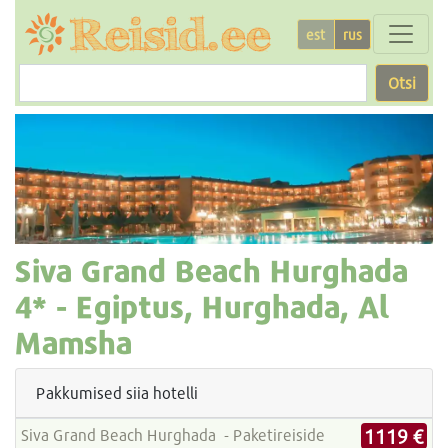
est
rus
Otsi
Siva Grand Beach Hurghada
4* -
Egiptus, Hurghada, Al
Mamsha
Pakkumised siia hotelli
1119 €
Siva Grand Beach Hurghada - Paketireiside