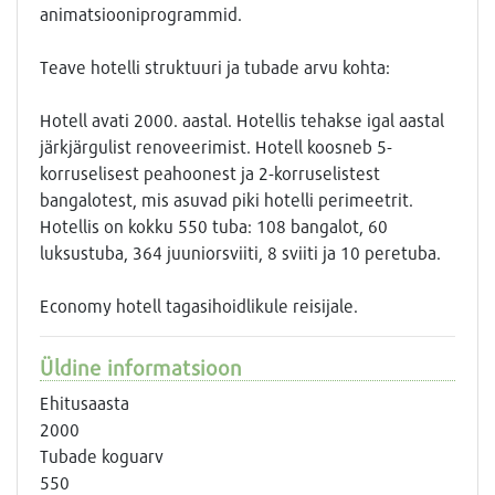
animatsiooniprogrammid.
Teave hotelli struktuuri ja tubade arvu kohta:
Hotell avati 2000. aastal. Hotellis tehakse igal aastal
järkjärgulist renoveerimist. Hotell koosneb 5-
korruselisest peahoonest ja 2-korruselistest
bangalotest, mis asuvad piki hotelli perimeetrit.
Hotellis on kokku 550 tuba: 108 bangalot, 60
luksustuba, 364 juuniorsviiti, 8 sviiti ja 10 peretuba.
Economy hotell tagasihoidlikule reisijale.
Üldine informatsioon
Ehitusaasta
2000
Tubade koguarv
550