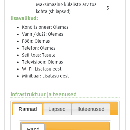
Maksimaalne külaliste arv toa
5
kohta (sh lapsed)
lisavalikud:
Konditsioneer: Olemas
Vann / dušš: Olemas
Föön: Olemas
Telefon: Olemas
Seif toas: Tasuta
Televisioon: Olemas
Wi-Fi: Lisatasu eest
Minibaar: Lisatasu eest
Infrastruktuur ja teenused
Rannad
Lapsed
Iluteenused
Rand