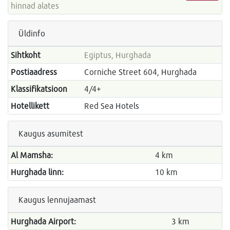
hinnad alates
Üldinfo
Sihtkoht
Egiptus, Hurghada
Postiaadress
Corniche Street 604, Hurghada
Klassifikatsioon
4/4+
Hotellikett
Red Sea Hotels
Kaugus asumitest
Al Mamsha:
4 km
Hurghada linn:
10 km
Kaugus lennujaamast
Hurghada Airport:
3 km