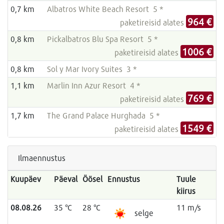
0,7 km
Albatros White Beach Resort 5 *
964 €
paketireisid alates
0,8 km
Pickalbatros Blu Spa Resort 5 *
1006 €
paketireisid alates
0,8 km
Sol y Mar Ivory Suites 3 *
1,1 km
Marlin Inn Azur Resort 4 *
769 €
paketireisid alates
1,7 km
The Grand Palace Hurghada 5 *
1549 €
paketireisid alates
Ilmaennustus
Kuupäev
Päeval
Öösel
Ennustus
Tuule
kiirus
08.08.26
35 °C
28 °C
11 m/s
selge