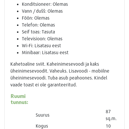
Konditsioneer: Olemas
Vann / dušš: Olemas
Föön: Olemas
Telefon: Olemas
Seif toas: Tasuta
Televisioon: Olemas
Wi-Fi: Lisatasu eest
Minibaar: Lisatasu eest
Kahetoaline sviit. Kaheinimesevoodi ja kaks
üheinimesevoodit. Vaheuks. Lisavoodi - mobiilne
üheinimesevoodi. Tuba asub peahoones. Kindel
vaade toast ei ole garanteeritud.
Ruumi
tunnus:
87
Suurus
sq.m.
Kogus
10