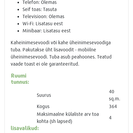
Telefon: Olemas
Seif toas: Tasuta
Televisioon: Olemas
Wi-Fi: Lisatasu eest
Minibaar: Lisatasu eest
Kaheinimesevoodi või kahe üheinimesevoodiga
tuba. Pakutakse üht lisavoodit - mobiilne
üheinimesevoodi. Tuba asub peahoones. Teatud
vaade toast ei ole garanteeritud.
Ruumi
tunnus:
40
Suurus
sq.m.
Kogus
364
Maksimaalne külaliste arv toa
4
kohta (sh lapsed)
lisavalikud: