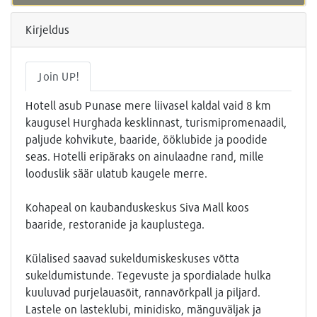
Kirjeldus
Join UP!
Hotell asub Punase mere liivasel kaldal vaid 8 km
kaugusel Hurghada kesklinnast, turismipromenaadil,
paljude kohvikute, baaride, ööklubide ja poodide
seas. Hotelli eripäraks on ainulaadne rand, mille
looduslik säär ulatub kaugele merre.
Kohapeal on kaubanduskeskus Siva Mall koos
baaride, restoranide ja kauplustega.
Külalised saavad sukeldumiskeskuses võtta
sukeldumistunde. Tegevuste ja spordialade hulka
kuuluvad purjelauasõit, rannavõrkpall ja piljard.
Lastele on lasteklubi, minidisko, mänguväljak ja