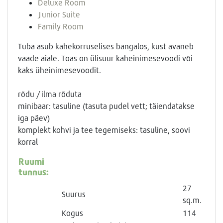
Deluxe Room
Junior Suite
Family Room
Tuba asub kahekorruselises bangalos, kust avaneb
vaade aiale. Toas on ülisuur kaheinimesevoodi või
kaks üheinimesevoodit.
rõdu / ilma rõduta
minibaar: tasuline (tasuta pudel vett; täiendatakse
iga päev)
komplekt kohvi ja tee tegemiseks: tasuline, soovi
korral
Ruumi
tunnus:
27
Suurus
sq.m.
Kogus
114