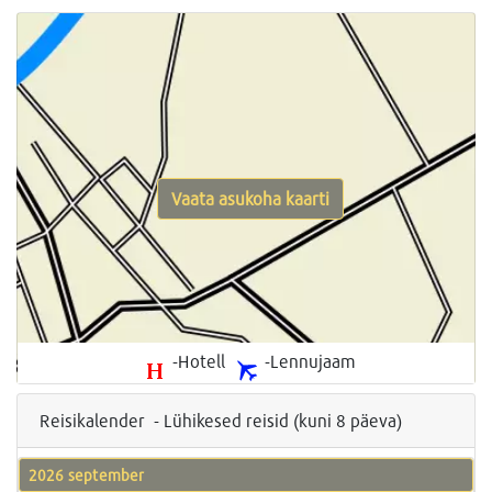
Vaata asukoha kaarti
-Hotell
-Lennujaam
Reisikalender - Lühikesed reisid (kuni 8 päeva)
2026 september