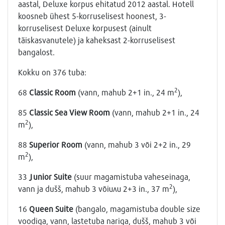
aastal, Deluxe korpus ehitatud 2012 aastal. Hotell
koosneb ühest 5-korruselisest hoonest, 3-
korruselisest Deluxe korpusest (ainult
täiskasvanutele) ja kaheksast 2-korruselisest
bangalost.
Kokku on 376 tuba:
2
68
Classic Room
(vann, mahub 2+1 in., 24 m
),
85
Classic Sea View Room
(vann, mahub 2+1 in., 24
2
m
),
88
Superior Room
(vann, mahub 3 või 2+2 in., 29
2
m
),
33
Junior Suite
(suur magamistuba vaheseinaga,
2
vann ja dušš, mahub 3 võiили 2+3 in., 37 m
),
16
Queen Suite
(bangalo, magamistuba double size
voodiga, vann, lastetuba nariga, dušš, mahub 3 või