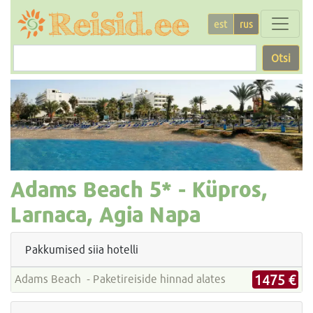
est
rus
Otsi
Adams Beach
5* -
Küpros,
Larnaca, Agia Napa
Pakkumised siia hotelli
1475 €
Adams Beach - Paketireiside hinnad alates