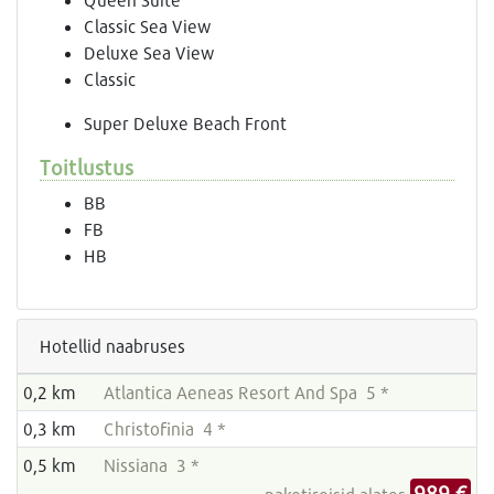
Classic Sea View
Deluxe Sea View
Classic
Super Deluxe Beach Front
Toitlustus
BB
FB
HB
Hotellid naabruses
0,2 km
Atlantica Aeneas Resort And Spa 5 *
0,3 km
Christofinia 4 *
0,5 km
Nissiana 3 *
989 €