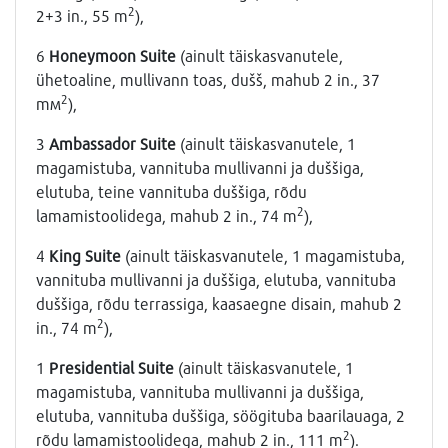
2
2+3 in., 55 m
),
6
Honeymoon Suite
(ainult täiskasvanutele,
ühetoaline, mullivann toas, dušš, mahub 2 in., 37
2
mм
),
3
Ambassador Suite
(ainult täiskasvanutele, 1
magamistuba, vannituba mullivanni ja duššiga,
elutuba, teine vannituba duššiga, rõdu
2
lamamistoolidega, mahub 2 in., 74 m
),
4
King Suite
(ainult täiskasvanutele, 1 magamistuba,
vannituba mullivanni ja duššiga, elutuba, vannituba
duššiga, rõdu terrassiga, kaasaegne disain, mahub 2
2
in., 74 m
),
1
Presidential Suite
(ainult täiskasvanutele, 1
magamistuba, vannituba mullivanni ja duššiga,
elutuba, vannituba duššiga, söögituba baarilauaga, 2
2
rõdu lamamistoolidega, mahub 2 in., 111 m
).