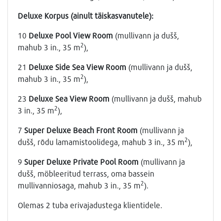
Deluxe Korpus
(ainult täiskasvanutele):
10
Deluxe Pool View Room
(mullivann ja dušš,
2
mahub 3 in., 35 m
),
21
Deluxe Side Sea View Room
(mullivann ja dušš,
2
mahub 3 in., 35 m
),
23
Deluxe Sea View Room
(mullivann ja dušš, mahub
2
3 in., 35 m
),
7
Super Deluxe Beach Front Room
(mullivann ja
2
dušš, rõdu lamamistoolidega, mahub 3 in., 35 m
),
9
Super Deluxe Private Pool Room
(mullivann ja
dušš, möbleeritud terrass, oma bassein
2
mullivanniosaga, mahub 3 in., 35 m
).
Olemas 2 tuba erivajadustega klientidele.