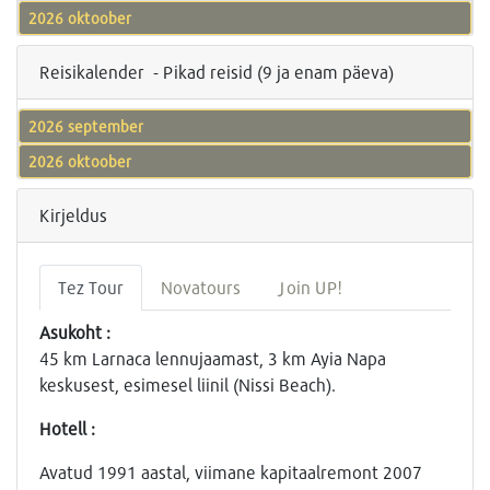
2026 oktoober
Reisikalender - Pikad reisid (9 ja enam päeva)
2026 september
2026 oktoober
Kirjeldus
Tez Tour
Novatours
Join UP!
Asukoht :
45 km Larnaca lennujaamast, 3 km Ayia Napa
keskusest, esimesel liinil (Nissi Beach).
Hotell :
Avatud 1991 aastal, viimane kapitaalremont 2007