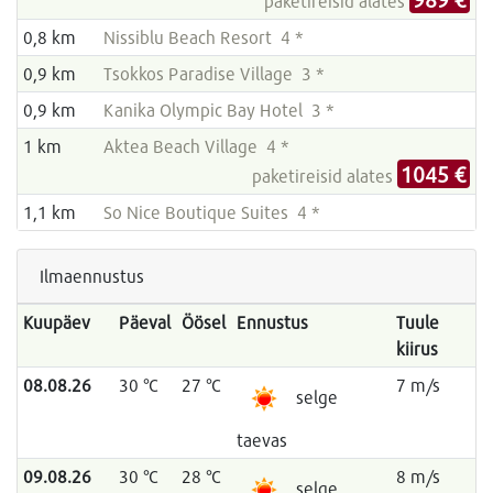
paketireisid alates
0,8 km
Nissiblu Beach Resort 4 *
0,9 km
Tsokkos Paradise Village 3 *
0,9 km
Kanika Olympic Bay Hotel 3 *
1 km
Aktea Beach Village 4 *
1045 €
paketireisid alates
1,1 km
So Nice Boutique Suites 4 *
Ilmaennustus
Kuupäev
Päeval
Öösel
Ennustus
Tuule
kiirus
08.08.26
30 °C
27 °C
7 m/s
selge
taevas
09.08.26
30 °C
28 °C
8 m/s
selge