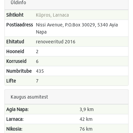
Üldinfo
Sihtkoht
Küpros, Larnaca
Postiaadress
Nissi Avenue, P.O.Box 30029, 5340 Ayia
Napa
Ehitatud
renoveeritud 2016
Hooneid
2
Korruseid
6
Numbritube
435
Lifte
7
Kaugus asumitest
Agia Napa:
3,9 km
Larnaca:
42 km
Nikosia:
76 km