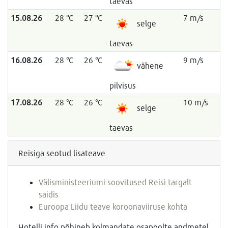
taevas
15.08.26
28 °C
27 °C
7 m/s
selge
taevas
16.08.26
28 °C
26 °C
9 m/s
vähene
pilvisus
17.08.26
28 °C
26 °C
10 m/s
selge
taevas
Reisiga seotud lisateave
Välisministeeriumi soovitused Reisi targalt
saidis
Euroopa Liidu teave koroonaviiruse kohta
Hotelli info põhineb kolmandate osapoolte andmetel