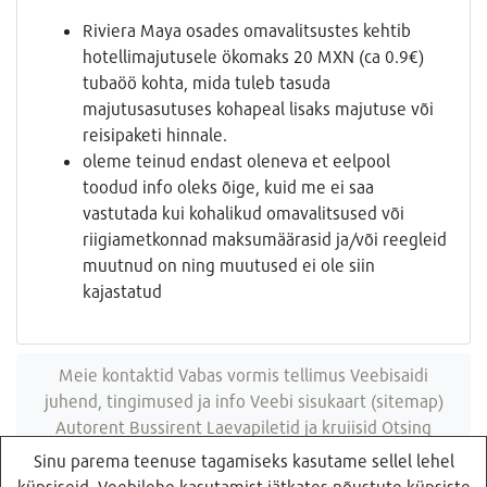
Riviera Maya osades omavalitsustes kehtib
hotellimajutusele ökomaks 20 MXN (ca 0.9€)
tubaöö kohta, mida tuleb tasuda
majutusasutuses kohapeal lisaks majutuse või
reisipaketi hinnale.
oleme teinud endast oleneva et eelpool
toodud info oleks õige, kuid me ei saa
vastutada kui kohalikud omavalitsused või
riigiametkonnad maksumäärasid ja/või reegleid
muutnud on ning muutused ei ole siin
kajastatud
Meie kontaktid
Vabas vormis tellimus
Veebisaidi
juhend, tingimused ja info
Veebi sisukaart (sitemap)
Autorent
Bussirent
Laevapiletid ja kruiisid
Otsing
veebisaidist
Sinu parema teenuse tagamiseks kasutame sellel lehel
küpsiseid. Veebilehe kasutamist jätkates nõustute küpsiste