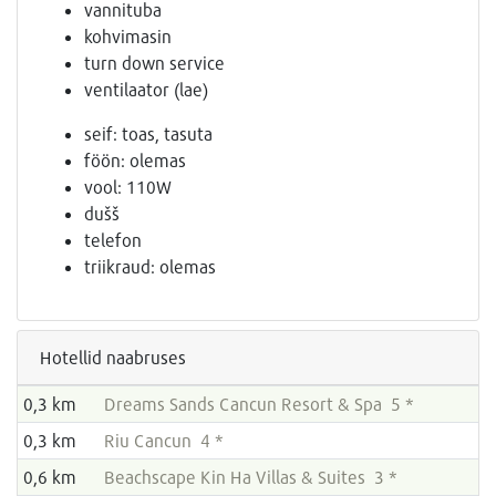
vannituba
kohvimasin
turn down service
ventilaator (lae)
seif: toas, tasuta
föön: olemas
vool: 110W
dušš
telefon
triikraud: olemas
Hotellid naabruses
0,3 km
Dreams Sands Cancun Resort & Spa 5 *
0,3 km
Riu Cancun 4 *
0,6 km
Beachscape Kin Ha Villas & Suites 3 *