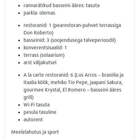
rannarätikud basseini ääres: tasuta
parkla: olemas
restoranid: 1 (pearestoran-puhvet terrassiga
Don Roberto)
basseinid: 3 (soojendusega talveperioodil)
konverentsisaalid: 1
terrass (solaarium)
arst väljakutsel
A la carte restoranid: 6 (Los Arcos – brasiilia ja
itaalia köök, mehiko Tio Pepe, jaapani Sakura,
gourmee Krystal, El Romero – basseini ääres
grill)
Wi-Fi tasuta
pesula tasuline
autorent
Meelelahutus ja sport