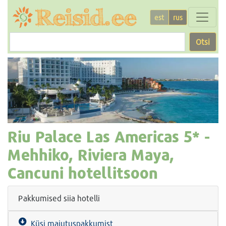
est
rus
Otsi
Riu Palace Las Americas
5* -
Mehhiko, Riviera Maya,
Cancuni hotellitsoon
Pakkumised siia hotelli
Küsi majutuspakkumist