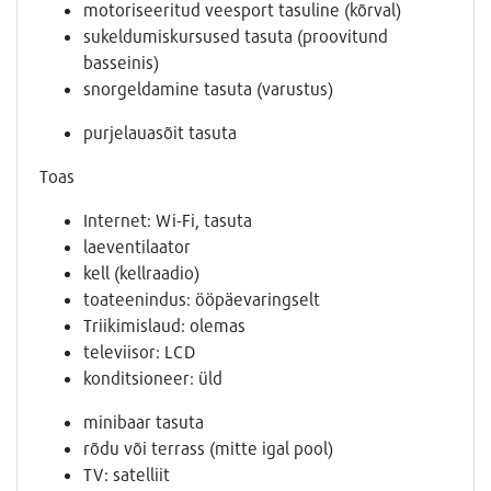
motoriseeritud veesport tasuline (kõrval)
sukeldumiskursused tasuta (proovitund
basseinis)
snorgeldamine tasuta (varustus)
purjelauasõit tasuta
Toas
Internet: Wi-Fi, tasuta
laeventilaator
kell (kellraadio)
toateenindus: ööpäevaringselt
Triikimislaud: olemas
televiisor: LCD
konditsioneer: üld
minibaar tasuta
rõdu või terrass (mitte igal pool)
TV: satelliit