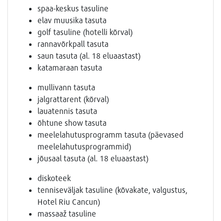
spaa-keskus tasuline
elav muusika tasuta
golf tasuline (hotelli kõrval)
rannavõrkpall tasuta
saun tasuta (al. 18 eluaastast)
katamaraan tasuta
mullivann tasuta
jalgrattarent (kõrval)
lauatennis tasuta
õhtune show tasuta
meelelahutusprogramm tasuta (päevased
meelelahutusprogrammid)
jõusaal tasuta (al. 18 eluaastast)
diskoteek
tenniseväljak tasuline (kõvakate, valgustus,
Hotel Riu Cancun)
massaaž tasuline