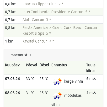
0,6 km
Cancun Clipper Club 2 *
0,7 km
InterContinental Presidente Cancun 5 *
0,7 km
Aloft Cancun 3 *
0,8 km
Fiesta Americana Grand Coral Beach Cancun
Resort & Spa 5 *
1 km
Krystal Cancun 4 *
Ilmaennustus
Kuupäev
Päeval
Öösel
Ennustus
Tuule
kiirus
07.08.26
33 °C
25 °C
5 m/s
kerge vihm
08.08.26
31 °C
25 °C
4 m/s
mõõdukas
vihm