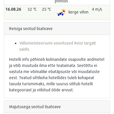
pilvisus
16.08.26
32 °C
25 °C
4 m/s
kerge vihm
Reisiga seotud lisateave
Välisministeeriumi soovitused Reisi targalt
saidis
Hotelli info põhineb kolmandate osapoolte andmetel
ja võib muutuda ilma ette teatamata. Seetõttu ei
vastuta me võimalike ebatäpsuste või muudatuste
eest. Teatud sihtkoha hotellides tuleb kohapeal
tasuda turismimaks, mille suurus sõltub hotelli
kategooriast ja viibitud ööde arvust.
Majutusega seotud lisateave